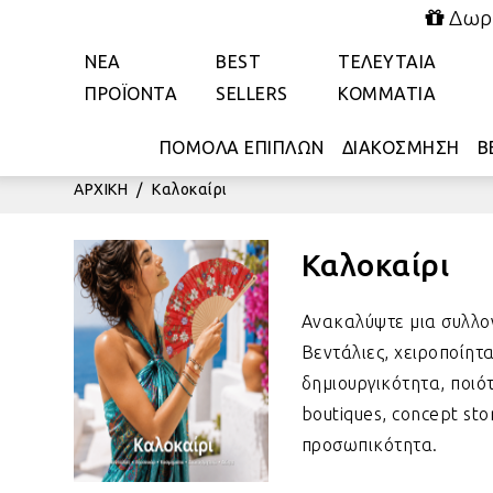
Δωρε
ΝΕΑ
BEST
ΤΕΛΕΥΤΑΙΑ
ΠΡΟΪΟΝΤΑ
SELLERS
ΚΟΜΜΑΤΙΑ
ΠΟΜΟΛΑ ΕΠΙΠΛΩΝ
ΔΙΑΚΟΣΜΗΣΗ
Β
ΑΡΧΙΚΗ
/
Καλοκαίρι
Καλοκαίρι
Ανακαλύψτε μια συλλογ
Βεντάλιες, χειροποίητ
δημιουργικότητα, ποιό
boutiques, concept st
προσωπικότητα.