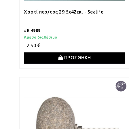
Χαρτί περ/τος 29,5x42εκ. - Sealife
#EI4989
Άμεσα διαθέσιμο
2.50
ΠΡΟΣΘΗΚΗ