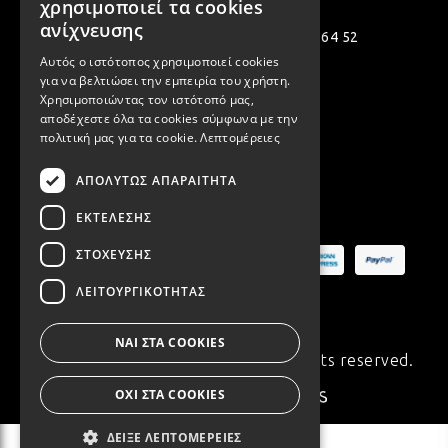
χρησιμοποιεί τα cookies
ENGLISH
ανίχνευσης
Πολεμιστών 12, Αργυρούπολη 164 52
ΛΑΜ
Αυτός ο ιστότοπος χρησιμοποιεί cookies
[email protected]
για να βελτιώσει την εμπειρία του χρήστη.
Χρησιμοποιώντας τον ιστότοπό μας,
( +30 ) 2109935480
VIN
αποδέχεστε όλα τα cookies σύμφωνα με την
πολιτική μας για τα cookie.
Λεπτομέρειες
( +30 ) 2109954994
ΑΠΟΛΎΤΩΣ ΑΠΑΡΑΊΤΗΤΑ
BOH
Ασφαλείς Πληρωμές
ΕΚΤΈΛΕΣΗΣ
ΣΤΌΧΕΥΣΗΣ
GOT
ΛΕΙΤΟΥΡΓΙΚΌΤΗΤΑΣ
ΠΑΣ
ΝΑΙ ΣΤΑ COOKIES
© Copyright 2020 Synchronia. All rights reserved.
ΟΧΙ ΣΤΑ COOKIES
Made with
♥
by
ΥΛΙ
ΔΕΊΞΕ ΛΕΠΤΟΜΈΡΕΙΕΣ