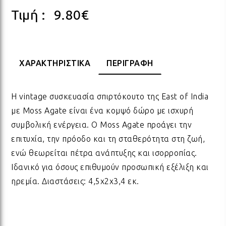
Τιμή :
9.80
€
ΠΟΡΣΕΛΑΝΗ
ΓΙΑ ΤΗ ΔΑΣΚΑΛΑ
ΥΛΙΚΑ ΓΙΑ ΛΑΜΠΑΔΕΣ
ΧΑΛΙΑ
ΣΤΡ
ΒΡΑ
ΜΕΤ
ΕΠΙ
ECO FRIENDLY
ΓΙΑ ΤΟΝ ΔΑΣΚΑΛΟ
ΥΛΙΚΑ ΓΙΑ ΓΟΥΡΙΑ
ΜΑΞΙΛΑΡΙΑ
ΧΑΛ
ΒΡΑ
ΒΡΑ
ΧΑΡΑΚΤΗΡΙΣΤΙΚΑ
ΠΕΡΙΓΡΑΦΗ
ΟΛΑ ΤΑ ΠΡΟΪΟΝΤΑ
Η vintage συσκευασία σπιρτόκουτο της East of India
VINTAGE
ΓΙΑ ΤΗ ΜΑΜΑ
ΥΛΙΚΑ ΓΙΑ ΜΠΟΜΠΟΝΙΕΡΕΣ
ΨΑΘ
ΚΑΛ
με Moss Agate είναι ένα κομψό δώρο με ισχυρή
συμβολική ενέργεια. Ο Moss Agate προάγει την
ΟΛΑ ΤΑ ΠΡΟΪΟΝΤΑ
ΠΡΟΙΟΝΤΑ ΠΡΟΒΟΛΗΣ - ΣΤΑΝΤ
ΓΙΑ ΤΟΝ ΜΠΑΜΠΑ
ΧΑΛ
ΥΛΙ
επιτυχία, την πρόοδο και τη σταθερότητα στη ζωή,
ενώ θεωρείται πέτρα ανάπτυξης και ισορροπίας.
ΤΕΛΕΥΤΑΙΑ ΚΟΜΜΑΤΙΑ -
Ιδανικό για όσους επιθυμούν προσωπική εξέλιξη και
ΓΙΑ ΦΙΛΟΥΣ
ΟΛΑ
ΠΑΣ
ΔΙΑΚΟΣΜΗΣΗ
ηρεμία. Διαστάσεις: 4,5x2x3,4 εκ.
ΟΛΑ ΤΑ ΠΡΟΪΟΝΤΑ
ΓΙΑ ΤΟ ΓΑΜΟ
ΚΟΡ
ΛΑΜ