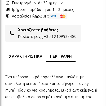
Επιστροφή εντός 30 ημερών
ΔΩΡΑ ΓΙΑ BABY SHOWER
ΚΡΕ
ΛΑΜ
Γρήγορη παράδοση σε 1 - 3 ημέρες
Ασφαλείς Πληρωμές
ΓΙΑ ΝΕΟΓΕΝΝΗΤΑ
ΜΕ
ΛΑΜ
Χρειάζεστε βοήθεια;
Καλέστε μας
( +30 ) 2109935480
ΓΙΑ ΕΠΕΤΕΙΟ - ΒΑΛΕΝΤΙΝΟ
ΟΝΕ
ΛΑΜ
ΧΑΡΑΚΤΗΡΙΣΤΙΚΑ
ΠΕΡΙΓΡΑΦΗ
ΕΥΧΑΡΙΣΤΩ! - ΝΕΟ ΣΠΙΤΙ
ΒΑΖ
ΛΑΜ
EAST OF INDIA
ΚΗΡ
ΛΑΜ
Ένα υπέροχο μικρό πορσελάνινο μπολάκι με
δαντελωτή λεπτομέρεια και το μήνυμα “Lovely
mum”. Ιδανικό για κοσμήματα, μικρά αντικείμενα ή
ΟΛΑ ΤΑ ΠΡΟΪΟΝΤΑ
ΛΑΜ
ως συμβολικό δώρο γεμάτο αγάπη για τη μητέρα.