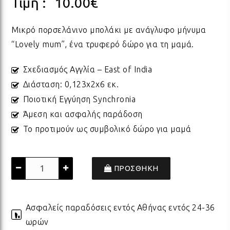
Τιμή :
10.00
€
ΠΟΡΣΕΛΑΝΗ
ΓΙΑ ΤΗ ΔΑΣΚΑΛΑ
ΥΛΙΚΑ ΓΙΑ ΛΑΜΠΑΔΕΣ
ΧΑΛΙΑ
ΣΤΡ
ΒΡΑ
ΜΕΤ
ΕΠΙ
Μικρό πορσελάνινο μπολάκι με ανάγλυφο μήνυμα
“Lovely mum”, ένα τρυφερό δώρο για τη μαμά.
ECO FRIENDLY
ΓΙΑ ΤΟΝ ΔΑΣΚΑΛΟ
ΥΛΙΚΑ ΓΙΑ ΓΟΥΡΙΑ
ΜΑΞΙΛΑΡΙΑ
ΧΑΛ
ΒΡΑ
ΒΡΑ
Σχεδιασμός Αγγλία – East of India
Διάσταση: 0,123x2x6 εκ.
ΟΛΑ ΤΑ ΠΡΟΪΟΝΤΑ
Ποιοτική Εγγύηση Synchronia
VINTAGE
ΓΙΑ ΤΗ ΜΑΜΑ
ΥΛΙΚΑ ΓΙΑ ΜΠΟΜΠΟΝΙΕΡΕΣ
ΨΑΘ
ΚΑΛ
Άμεση και ασφαλής παράδοση
Το προτιμούν ως συμβολικό δώρο για μαμά
ΟΛΑ ΤΑ ΠΡΟΪΟΝΤΑ
ΠΡΟΙΟΝΤΑ ΠΡΟΒΟΛΗΣ - ΣΤΑΝΤ
ΓΙΑ ΤΟΝ ΜΠΑΜΠΑ
ΧΑΛ
ΥΛΙ
ΤΕΛΕΥΤΑΙΑ ΚΟΜΜΑΤΙΑ -
ΠΡΟΣΘΗΚΗ
ΓΙΑ ΦΙΛΟΥΣ
ΟΛΑ
ΠΑΣ
ΔΙΑΚΟΣΜΗΣΗ
Ασφαλείς παραδόσεις εντός Αθήνας εντός 24-36
ΟΛΑ ΤΑ ΠΡΟΪΟΝΤΑ
ΓΙΑ ΤΟ ΓΑΜΟ
ΚΟΡ
ΛΑΜ
ωρών