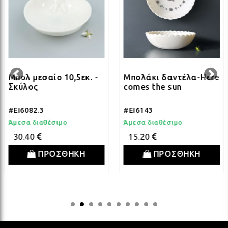
ΛΑΜ
ΛΑΜ
ΛΑΜ
Μπολ μεσαίο 10,5εκ. -
Μπολάκι δαντέλα-Here
Σκύλος
comes the sun
ΛΑΜ
#EI6082.3
#EI6143
Άμεσα διαθέσιμο
Άμεσα διαθέσιμο
30.40
15.20
ΛΑΜ
ΠΡΟΣΘΗΚΗ
ΠΡΟΣΘΗΚΗ
ΛΑΜ
ΛΑΜ