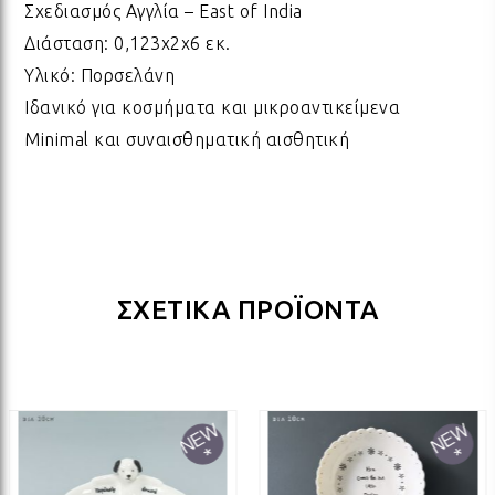
Σχεδιασμός Αγγλία – East of India
ΛΑΜ
Διάσταση: 0,123x2x6 εκ.
Υλικό: Πορσελάνη
ΛΑΜ
Ιδανικό για κοσμήματα και μικροαντικείμενα
Minimal και συναισθηματική αισθητική
ΛΑΜ
ΛΑΜ
ΣΧΕΤΙΚΑ ΠΡΟΪΟΝΤΑ
ΛΑΜ
ΛΑΜ