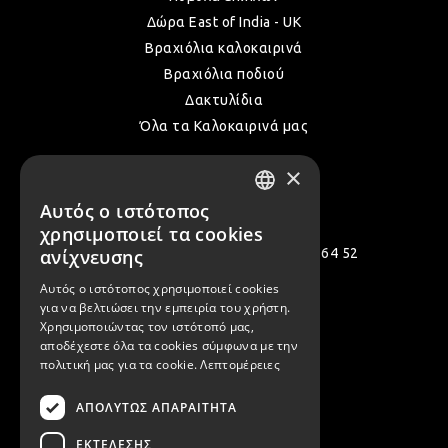
Δώρα East of India - UK
Βραχιόλια καλοκαιρινά
Βραχιόλια ποδιού
Δακτυλίδια
Όλα τα Καλοκαιρινά μας
×
Επικοινωνία
Αυτός ο ιστότοπος
GREEK
χρησιμοποιεί τα cookies
ENGLISH
Πολεμιστών 12, Αργυρούπολη 164 52
ανίχνευσης
[email protected]
Αυτός ο ιστότοπος χρησιμοποιεί cookies
για να βελτιώσει την εμπειρία του χρήστη.
( +30 ) 2109935480
Χρησιμοποιώντας τον ιστότοπό μας,
αποδέχεστε όλα τα cookies σύμφωνα με την
( +30 ) 2109954994
πολιτική μας για τα cookie.
Λεπτομέρειες
ΑΠΟΛΎΤΩΣ ΑΠΑΡΑΊΤΗΤΑ
Ασφαλείς Πληρωμές
ΕΚΤΈΛΕΣΗΣ