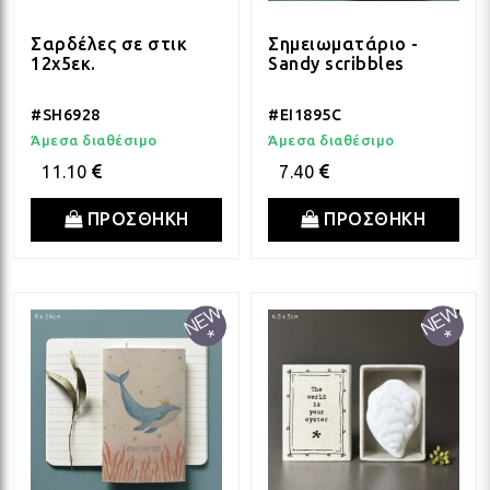
Σαρδέλες σε στικ
Σημειωματάριο -
12x5εκ.
Sandy scribbles
#SH6928
#EI1895C
Άμεσα διαθέσιμο
Άμεσα διαθέσιμο
11.10
7.40
ΠΡΟΣΘΗΚΗ
ΠΡΟΣΘΗΚΗ