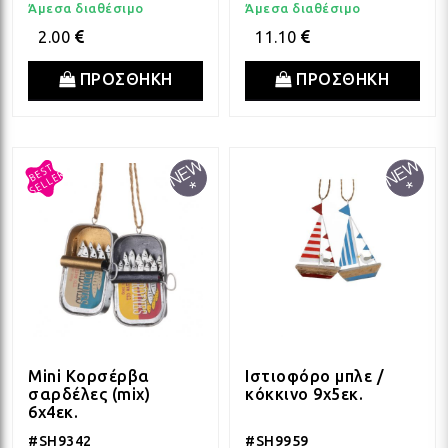
Άμεσα διαθέσιμο
Άμεσα διαθέσιμο
2.00
11.10
ΛΑΜ
ΠΡΟΣΘΗΚΗ
ΠΡΟΣΘΗΚΗ
ΛΑΜ
ΛΑΜ
ΛΑΜ
ΛΑΜ
Mini Κορσέρβα
Ιστιοφόρο μπλε /
σαρδέλες (mix)
κόκκινο 9x5εκ.
6x4εκ.
ΛΑΜ
#SH9342
#SH9959