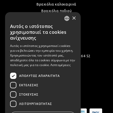
Βραχιόλια καλοκαιρινά
Βραχιόλια ποδιού
×
Δακτυλίδια
Όλα τα Καλοκαιρινά μας
Αυτός ο ιστότοπος
GREEK
χρησιμοποιεί τα cookies
ENGLISH
ανίχνευσης
Επικοινωνία
Αυτός ο ιστότοπος χρησιμοποιεί cookies
για να βελτιώσει την εμπειρία του χρήστη.
Χρησιμοποιώντας τον ιστότοπό μας,
Πολεμιστών 12, Αργυρούπολη 164 52
αποδέχεστε όλα τα cookies σύμφωνα με την
[email protected]
πολιτική μας για τα cookie.
Λεπτομέρειες
( +30 ) 2109935480
ΑΠΟΛΎΤΩΣ ΑΠΑΡΑΊΤΗΤΑ
( +30 ) 2109954994
ΕΚΤΈΛΕΣΗΣ
ΣΤΌΧΕΥΣΗΣ
Ασφαλείς Πληρωμές
ΛΕΙΤΟΥΡΓΙΚΌΤΗΤΑΣ