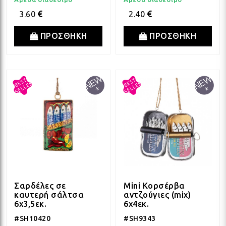
ΛΑΜ
3.60
2.40
ΠΡΟΣΘΗΚΗ
ΠΡΟΣΘΗΚΗ
ΛΑΜ
ΛΑΜ
ΛΑΜ
ΛΑΜ
ΛΑΜ
Σαρδέλες σε
Mini Κορσέρβα
καυτερή σάλτσα
αντζούγιες (mix)
6x3,5εκ.
6x4εκ.
ΛΑΜ
#SH10420
#SH9343