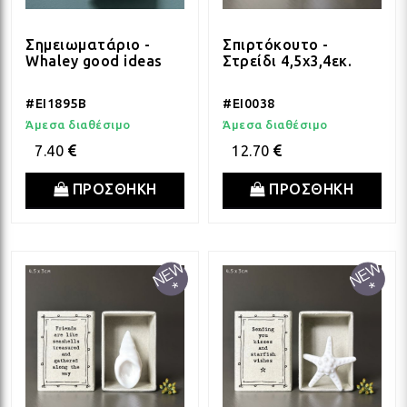
Σημειωματάριο -
Σπιρτόκουτο -
Whaley good ideas
Στρείδι 4,5x3,4εκ.
#EI1895B
#EI0038
Άμεσα διαθέσιμο
Άμεσα διαθέσιμο
7.40
12.70
ΠΡΟΣΘΗΚΗ
ΠΡΟΣΘΗΚΗ