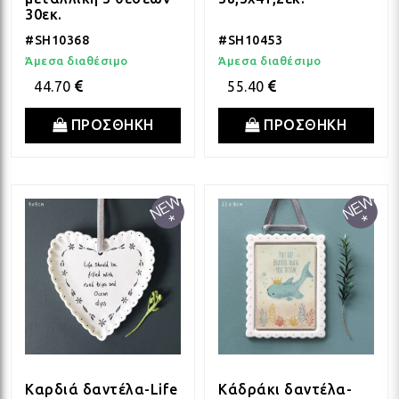
30εκ.
#SH10368
#SH10453
Άμεσα διαθέσιμο
Άμεσα διαθέσιμο
44.70
55.40
ΠΡΟΣΘΗΚΗ
ΠΡΟΣΘΗΚΗ
Καρδιά δαντέλα-Life
Κάδράκι δαντέλα-