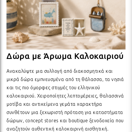
ΚΑΛΟΚΑΙΡΙΟΥ
ΟΛΑ ΤΑ ΠΡΟΪΟΝΤΑ
ΧΑΛΙΑ
ΒΡΑΧΙΟΛΙΑ ΧΕΡΙΟΥ
ΑΞΕΣΟΥΑΡ ΠΑΡΑΛΙΑΣ
ΓΙΑ ΤΟ ΣΠΙΤΙ
ΣΦΡΑΓΙΔΕΣ
ΚΑΛΟΚΑΙΡΙΝΑ ΑΞΕΣΟΥΑΡ ΜΕ ΣΤΥΛ
ΓΕΜ
ΒΡΑ
ΞΥΛ
ΧΡΙ
ΓΟΥ
ΚΑΛΟΚΑΙΡΙΝΑ ΜΠΡΕΛΟΚ &
ΔΙΑΚΟΣΜΗΤΙΚΑ
ΒΡΑΧΙΟΛΙΑ SUMMER HEART
ΚΟΡΔΟΝΙΑ ΓΙΑ ΓΥΑΛΙΑ
ΔΩΡΑ ΓΙΑ ΕΚΕΙΝΗ
ΑΥΤΟΚΟΛΛΗΤΑ
ΠΟΔ
ΒΡΑ
ΥΦΑ
ΓΚ
ΓΟΥ
ΜΑΓΝΗΤΑΚΙΑ
Δώρα με Άρωμα Καλοκαιριού
PARADISE BIRDS COLLECTION
ΣΚΟΥΛΑΡΙΚΙΑ
ΜΑΣΚΕΣ ΥΦΑΣΜΑΤΙΝΕΣ
ΔΩΡΑ ΓΙΑ ΕΚΕΙΝΟΝ
ΑΥΤΟΚΟΛΛΗΤΕΣ ΤΑΙΝΙΕΣ
ΣΑΓΙΟΝΑΡΕΣ
ΟΛΑ
ΒΡΑ
ΚΑΡ
ΣΑΤ
ΓΟΥ
Ανακαλύψτε μια συλλογή από διακοσμητικά και
μικρά δώρα εμπνευσμένα από τη θάλασσα, τα νησιά
ΟΛΑ ΤΑ ΠΡΟΪΟΝΤΑ
EAST OF INDIA HOME DECO
ΠΡΟΙΟΝΤΑ ΠΡΟΒΟΛΗΣ - ΣΤΑΝΤ
ΔΩΡΑ ΓΙΑ ΠΑΙΔΙΑ
ΚΟΡΔΟΝΙΑ ΣΚΟΙΝΙΑ
ΟΝΕΙΡΟΠΑΓΙΔΕΣ
ΜΕΓ
ΒΡΑ
ΚΑΡ
ΒΑ
ΓΟΥ
και τις πιο όμορφες στιγμές του ελληνικού
καλοκαιριού. Χειροποίητες λεπτομέρειες, θαλασσινά
ΠΡΟΣΦΟΡΕΣ ΑΞΕΣΟΥΑΡ &
ΞΥΛΟ
ΤΩΝ ΕΡΩΤΕΥΜΕΝΩΝ
ΚΟΡΔΕΛΕΣ
ΔΩΡΑ ΜΕ ΑΡΩΜΑ ΚΑΛΟΚΑΙΡΙΟΥ
ΜΙΚ
ΒΡΑ
ΠΕΡ
ΒΕΛ
ΧΡΙ
μοτίβα και αντικείμενα γεμάτα χαρακτήρα
ΚΟΣΜΗΜΑΤΑ
συνθέτουν μια ξεχωριστή πρόταση για καταστήματα
δώρων, concept stores και boutique ξενοδοχεία που
ΟΛΑ ΤΑ ΠΡΟΪΟΝΤΑ
ΜΕΤΑΛΛΟ
ΓΕΝΕΘΛΙΑ
ΜΕΤΑΛΛΙΚΑ ΣΤΟΙΧΕΙΑ
ΚΕΡΑΜΙΚΑ ΤΟΥ ΑΙΓΑΙΟΥ
ΔΙΑ
ΒΡΑ
ΠΡΟ
ΟΡ
ΓΟΥ
αναζητούν αυθεντική καλοκαιρινή αισθητική.