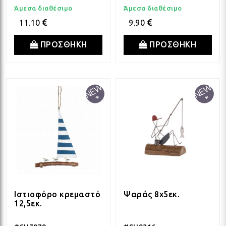
Άμεσα διαθέσιμο
Άμεσα διαθέσιμο
ΛΑΜ
11.10
9.90
ΠΡΟΣΘΗΚΗ
ΠΡΟΣΘΗΚΗ
VIN
BOH
GOT
ΠΑΣ
Ιστιοφόρο κρεμαστό
Ψαράς 8x5εκ.
ΥΛΙ
12,5εκ.