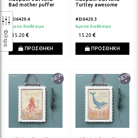
Bad mother puffer
Turtley awesome
#EI6420.4
#EI6420.3
Άμεσα διαθέσιμο
Άμεσα διαθέσιμο
Φίλτρα
15.20
15.20
ΠΡΟΣΘΗΚΗ
ΠΡΟΣΘΗΚΗ