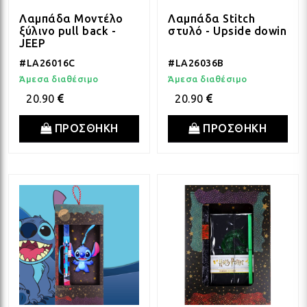
Λαμπάδα Μοντέλο
Λαμπάδα Stitch
ΔΩΡΑ ΓΙΑ BABY SHOWER
ΚΡΕ
ΛΑΜ
ξύλινο pull back -
στυλό - Upside dowin
JEEP
#LA26016C
#LA26036B
ΓΙΑ ΝΕΟΓΕΝΝΗΤΑ
ΜΕ
ΛΑΜ
Άμεσα διαθέσιμο
Άμεσα διαθέσιμο
20.90
20.90
ΓΙΑ ΕΠΕΤΕΙΟ - ΒΑΛΕΝΤΙΝΟ
ΟΝΕ
ΛΑΜ
ΠΡΟΣΘΗΚΗ
ΠΡΟΣΘΗΚΗ
ΕΥΧΑΡΙΣΤΩ! - ΝΕΟ ΣΠΙΤΙ
ΒΑΖ
ΛΑΜ
EAST OF INDIA
ΚΗΡ
ΛΑΜ
ΟΛΑ ΤΑ ΠΡΟΪΟΝΤΑ
ΛΑΜ