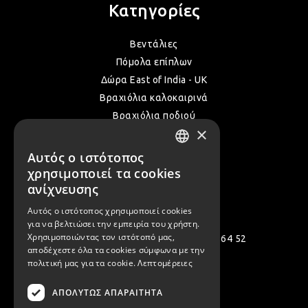
Κατηγορίες
Βεντάλιες
Πόμολα επίπλων
Δώρα East of India - UK
Βραχιόλια καλοκαιρινά
Βραχιόλια ποδιού
×
Δακτυλίδια
Όλα τα Καλοκαιρινά μας
Αυτός ο ιστότοπος
GREEK
χρησιμοποιεί τα cookies
ENGLISH
ανίχνευσης
Επικοινωνία
Αυτός ο ιστότοπος χρησιμοποιεί cookies
για να βελτιώσει την εμπειρία του χρήστη.
Χρησιμοποιώντας τον ιστότοπό μας,
Πολεμιστών 12, Αργυρούπολη 164 52
αποδέχεστε όλα τα cookies σύμφωνα με την
[email protected]
πολιτική μας για τα cookie.
Λεπτομέρειες
( +30 ) 2109935480
ΑΠΟΛΎΤΩΣ ΑΠΑΡΑΊΤΗΤΑ
( +30 ) 2109954994