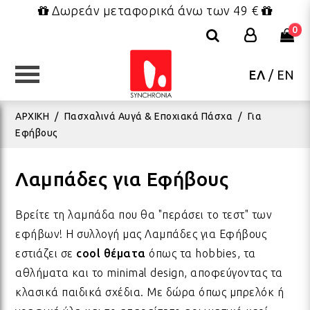
Δωρεάν μεταφορικά άνω των 49 €
0
ΕΛ
/
EN
ΚΑΤΗΓΟΡΙΕΣ
ΚΑΤΗΓΟΡΙΕΣ
ΚΑΤΗΓΟΡΙΕΣ
ΚΑΤΗΓΟΡΙΕΣ
ΚΑΤΗΓΟΡΙΕΣ
ΚΑΤΗΓΟΡΙΕΣ
ΚΑΤΗΓΟΡΙΕΣ
ΑΡΧΙΚΗ
/
Πασχαλινά Αυγά & Εποχιακά Πάσχα
/
Για
Εφήβους
ΕΠΙΠΛΑ - ΜΙΚΡΟΕΠΙΠΛΑ
ΔΑΚΤΥΛΙΔΙΑ
FRIDA KAHLO COLLECTION
ΠΑΙΧΝΙΔΙΑ
ΣΥΣΚΕΥΑΣΙΑ
ΒΕΝΤΑΛΙΕΣ
ΧΡΙΣΤΟΥΓΕΝΝΙΑΤΙΚΑ
ΜΑΞ
ΒΡΑ
ΣΑΓ
ΟΛΑ
ΒΑΠ
ΧΡΙ
Λαμπάδες για Εφήβους
ΦΩΤΙΣΤΙΚΑ
ΚΟΣΜΗΜΑΤΑ BOHO
ΤΣΑΝΤΕΣ - ΝΕΣΕΣΕΡ - ΠΟΥΓΚΙΑ
ΛΟΥΤΡΙΝΑ
ΕΥΧΕΤΗΡΙΕΣ ΚΑΡΤΕΣ
ΠΑΡΕΟ ΚΑΦΤΑΝΙΑ ΦΟΥΛΑΡΙΑ
ΓΟΥΡΙΑ
ΠΟΥ
ΒΡΑ
ΚΑΠ
ΚΕΡ
ΓΑΜ
ΧΡΙ
Βρείτε τη λαμπάδα που θα "περάσει το τεστ" των
εφήβων! Η συλλογή μας Λαμπάδες για Εφήβους
εστιάζει σε
cool θέματα
όπως τα hobbies, τα
ΚΑΛΟΚΑΙΡΙΝΑ ΔΙΑΚΟΣΜΗΤΙΚΑ
ΜΕΝΤΑΓΙΟΝ - ΚΟΛΙΕ
ΜΠΡΕΛΟΚ - ΜΑΓΝΗΤΑΚΙΑ
ΜΠΡΕΛΟΚ - ΜΑΓΝΗΤΑΚΙΑ
ΕΤΙΚΕΤΕΣ ΔΩΡΟΥ
ΚΑΛΟΚΑΙΡΙΝΑ ΓΟΥΡΙΑ
ΛΑΜΠΑΔΕΣ
ΥΦΑ
ΒΡΑ
ΦΟΥ
ΜΕΤ
ΑΝΟ
ΧΡΙ
αθλήματα και το minimal design, αποφεύγοντας τα
κλασικά παιδικά σχέδια. Με δώρα όπως μπρελόκ ή
BOHO ΚΟΣΜΗΜΑΤΑ ΤΟΥ
ΥΦΑΣΜΑΤΑ ΔΙΑΚΟΣΜΗΣΗΣ
ΒΡΑΧΙΟΛΙΑ ΠΟΔΙΟΥ
ΠΑΡΕΟ & ΚΑΦΤΑΝΙΑ
ΔΩΡΑ ΡΕΤΡΟ
ΧΑΡΤΙΑ ΠΕΡΙΤΥΛΙΓΜΑΤΟΣ
ΠΑΣΧΑ
ΡΙΧ
ΒΡΑ
ΠΟΡ
ΠΑΣ
ΣΤΟ