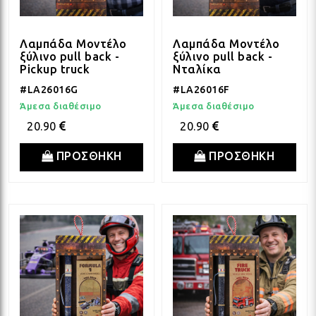
ΛΑΜ
Λαμπάδα Μοντέλο
Λαμπάδα Μοντέλο
ξύλινο pull back -
ξύλινο pull back -
Pickup truck
Νταλίκα
VIN
#LA26016G
#LA26016F
Άμεσα διαθέσιμο
Άμεσα διαθέσιμο
20.90
20.90
BOH
ΠΡΟΣΘΗΚΗ
ΠΡΟΣΘΗΚΗ
GOT
ΠΑΣ
ΥΛΙ