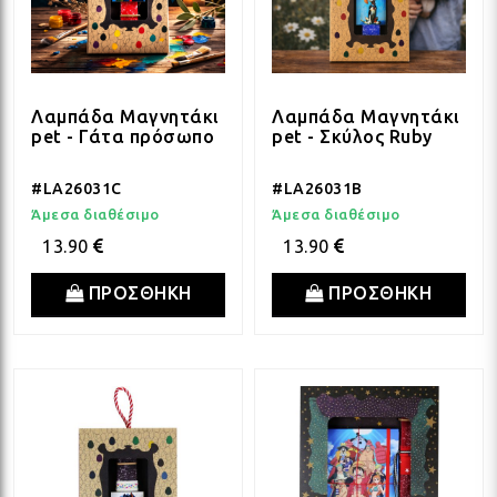
Λαμπάδα Μαγνητάκι
Λαμπάδα Μαγνητάκι
pet - Γάτα πρόσωπο
pet - Σκύλος Ruby
#LA26031C
#LA26031B
Άμεσα διαθέσιμο
Άμεσα διαθέσιμο
13.90
13.90
ΠΡΟΣΘΗΚΗ
ΠΡΟΣΘΗΚΗ