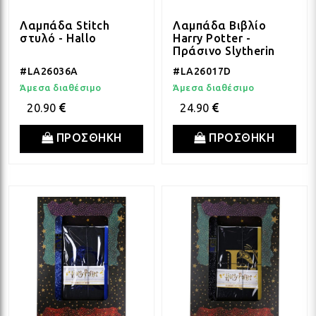
ΛΑΜ
Λαμπάδα Stitch
Λαμπάδα Βιβλίο
στυλό - Hallo
Harry Potter -
Πράσινο Slytherin
ΛΑΜ
#LA26036A
#LA26017D
Άμεσα διαθέσιμο
Άμεσα διαθέσιμο
20.90
24.90
ΛΑΜ
ΠΡΟΣΘΗΚΗ
ΠΡΟΣΘΗΚΗ
ΛΑΜ
ΛΑΜ
ΛΑΜ