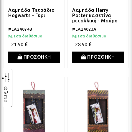
Λαμπάδα Τετράδιο
Λαμπάδα Harry
ΛΑΜ
Hogwarts - Γκρι
Potter κασετίνα
μεταλλική - Μαύρο
#LA24074B
#LA24023A
VIN
Άμεσα διαθέσιμο
Άμεσα διαθέσιμο
21.90
28.90
BOH
ΠΡΟΣΘΗΚΗ
ΠΡΟΣΘΗΚΗ
GOT
Φίλτρα
ΠΑΣ
ΥΛΙ