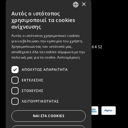
×
Δακτυλίδια
Όλα τα Καλοκαιρινά μας
Αυτός ο ιστότοπος
GREEK
χρησιμοποιεί τα cookies
ENGLISH
ανίχνευσης
Επικοινωνία
Αυτός ο ιστότοπος χρησιμοποιεί cookies
για να βελτιώσει την εμπειρία του χρήστη.
Χρησιμοποιώντας τον ιστότοπό μας,
Πολεμιστών 12, Αργυρούπολη 164 52
αποδέχεστε όλα τα cookies σύμφωνα με την
[email protected]
πολιτική μας για τα cookie.
Λεπτομέρειες
( +30 ) 2109935480
ΑΠΟΛΎΤΩΣ ΑΠΑΡΑΊΤΗΤΑ
( +30 ) 2109954994
ΕΚΤΈΛΕΣΗΣ
ΣΤΌΧΕΥΣΗΣ
Ασφαλείς Πληρωμές
ΛΕΙΤΟΥΡΓΙΚΌΤΗΤΑΣ
ΝΑΙ ΣΤΑ COOKIES