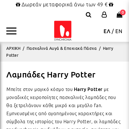
Δωρεάν μεταφορικά άνω των 49 €
0
ΕΛ
/
EN
ΚΑΤΗΓΟΡΙΕΣ
ΚΑΤΗΓΟΡΙΕΣ
ΚΑΤΗΓΟΡΙΕΣ
ΚΑΤΗΓΟΡΙΕΣ
ΚΑΤΗΓΟΡΙΕΣ
ΚΑΤΗΓΟΡΙΕΣ
ΚΑΤΗΓΟΡΙΕΣ
ΑΡΧΙΚΗ
/
Πασχαλινά Αυγά & Εποχιακά Πάσχα
/
Harry
Potter
ΕΠΙΠΛΑ - ΜΙΚΡΟΕΠΙΠΛΑ
ΔΑΚΤΥΛΙΔΙΑ
FRIDA KAHLO COLLECTION
ΠΑΙΧΝΙΔΙΑ
ΣΥΣΚΕΥΑΣΙΑ
ΒΕΝΤΑΛΙΕΣ
ΧΡΙΣΤΟΥΓΕΝΝΙΑΤΙΚΑ
ΜΑΞ
ΒΡΑ
ΣΑΓ
ΟΛΑ
ΒΑΠ
ΧΡΙ
Λαμπάδες Harry Potter
ΦΩΤΙΣΤΙΚΑ
ΚΟΣΜΗΜΑΤΑ BOHO
ΤΣΑΝΤΕΣ - ΝΕΣΕΣΕΡ - ΠΟΥΓΚΙΑ
ΛΟΥΤΡΙΝΑ
ΕΥΧΕΤΗΡΙΕΣ ΚΑΡΤΕΣ
ΠΑΡΕΟ ΚΑΦΤΑΝΙΑ ΦΟΥΛΑΡΙΑ
ΓΟΥΡΙΑ
ΠΟΥ
ΒΡΑ
ΚΑΠ
ΚΕΡ
ΓΑΜ
ΧΡΙ
Μπείτε στον μαγικό κόσμο του
Harry Potter
με
μοναδικές χειροποίητες πασχαλινές λαμπάδες που
θα ξετρελάνουν κάθε μικρό και μεγάλο fan.
ΚΑΛΟΚΑΙΡΙΝΑ ΔΙΑΚΟΣΜΗΤΙΚΑ
ΜΕΝΤΑΓΙΟΝ - ΚΟΛΙΕ
ΜΠΡΕΛΟΚ - ΜΑΓΝΗΤΑΚΙΑ
ΜΠΡΕΛΟΚ - ΜΑΓΝΗΤΑΚΙΑ
ΕΤΙΚΕΤΕΣ ΔΩΡΟΥ
ΚΑΛΟΚΑΙΡΙΝΑ ΓΟΥΡΙΑ
ΛΑΜΠΑΔΕΣ
ΥΦΑ
ΒΡΑ
ΦΟΥ
ΜΕΤ
ΑΝΟ
ΧΡΙ
Εμπνευσμένες από αγαπημένους χαρακτήρες και
σύμβολα της ιστορίας του Harry Potter, οι λαμπάδες
BOHO ΚΟΣΜΗΜΑΤΑ ΤΟΥ
ΥΦΑΣΜΑΤΑ ΔΙΑΚΟΣΜΗΣΗΣ
ΒΡΑΧΙΟΛΙΑ ΠΟΔΙΟΥ
ΠΑΡΕΟ & ΚΑΦΤΑΝΙΑ
ΔΩΡΑ ΡΕΤΡΟ
ΧΑΡΤΙΑ ΠΕΡΙΤΥΛΙΓΜΑΤΟΣ
ΠΑΣΧΑ
ΡΙΧ
ΒΡΑ
ΠΟΡ
ΠΑΣ
ΣΤΟ