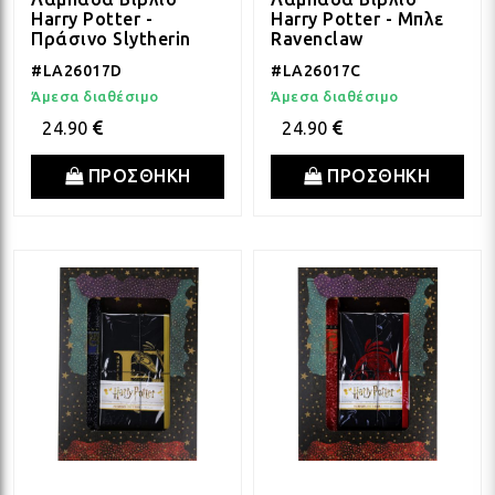
Harry Potter -
Harry Potter - Μπλε
ΔΩΡΑ ΓΙΑ BABY SHOWER
ΚΡΕ
ΛΑΜ
Πράσινο Slytherin
Ravenclaw
#LA26017D
#LA26017C
Άμεσα διαθέσιμο
Άμεσα διαθέσιμο
ΓΙΑ ΝΕΟΓΕΝΝΗΤΑ
ΜΕ
ΛΑΜ
24.90
24.90
ΠΡΟΣΘΗΚΗ
ΠΡΟΣΘΗΚΗ
ΓΙΑ ΕΠΕΤΕΙΟ - ΒΑΛΕΝΤΙΝΟ
ΟΝΕ
ΛΑΜ
ΕΥΧΑΡΙΣΤΩ! - ΝΕΟ ΣΠΙΤΙ
ΒΑΖ
ΛΑΜ
EAST OF INDIA
ΚΗΡ
ΛΑΜ
ΟΛΑ ΤΑ ΠΡΟΪΟΝΤΑ
ΛΑΜ