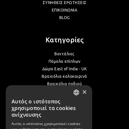
ΣΥΝΗΘΕΙΣ ΕΡΩΤΗΣΕΙΣ
ΛΑΜ
ΕΠΙΚΟΙΝΩΝΙΑ
BLOG
ΛΑΜ
Κατηγορίες
ΛΑΜ
Βεντάλιες
Πόμολα επίπλων
ΛΑΜ
Δώρα East of India - UK
Βραχιόλια καλοκαιρινά
Βραχιόλια ποδιού
ΛΑΜ
×
Δακτυλίδια
Όλα τα Καλοκαιρινά μας
Αυτός ο ιστότοπος
GREEK
χρησιμοποιεί τα cookies
ΛΑΜ
ENGLISH
ανίχνευσης
Επικοινωνία
Αυτός ο ιστότοπος χρησιμοποιεί cookies