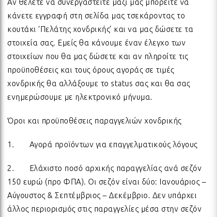
ΚΑΛΟΚΑΙΡΙΟΥ
Αν θέλετε να συνεργαστείτε μαζί μας μπορείτε να
κάνετε εγγραφή στη σελίδα μας τσεκάροντας το
κουτάκι ‘Πελάτης χονδρικής’ και να μας δώσετε τα
ΟΛΑ ΤΑ ΠΡΟΪΟΝΤΑ
ΧΑΛΙΑ
ΒΡΑΧΙΟΛΙΑ ΧΕΡΙΟΥ
ΑΞΕΣΟΥΑΡ ΠΑΡΑΛΙΑΣ
ΓΙΑ ΤΟ ΣΠΙΤΙ
ΣΦΡΑΓΙΔΕΣ
ΚΑΛΟΚΑΙΡΙΝΑ ΑΞΕΣΟΥΑΡ ΜΕ ΣΤΥΛ
ΓΕΜ
ΒΡΑ
ΞΥΛ
ΧΡΙ
ΓΟΥ
στοιχεία σας. Εμείς θα κάνουμε έναν έλεγχο των
στοιχείων που θα μας δώσετε και αν πληροίτε τις
ΚΑΛΟΚΑΙΡΙΝΑ ΜΠΡΕΛΟΚ &
ΔΙΑΚΟΣΜΗΤΙΚΑ
ΒΡΑΧΙΟΛΙΑ SUMMER HEART
ΚΟΡΔΟΝΙΑ ΓΙΑ ΓΥΑΛΙΑ
ΔΩΡΑ ΓΙΑ ΕΚΕΙΝΗ
ΑΥΤΟΚΟΛΛΗΤΑ
ΠΟΔ
ΒΡΑ
ΥΦΑ
ΓΚ
ΓΟΥ
προϋποθέσεις και τους όρους αγοράς σε τιμές
ΜΑΓΝΗΤΑΚΙΑ
χονδρικής θα αλλάξουμε το status σας και θα σας
ενημερώσουμε με ηλεκτρονικό μήνυμα.
PARADISE BIRDS COLLECTION
ΣΚΟΥΛΑΡΙΚΙΑ
ΜΑΣΚΕΣ ΥΦΑΣΜΑΤΙΝΕΣ
ΔΩΡΑ ΓΙΑ ΕΚΕΙΝΟΝ
ΑΥΤΟΚΟΛΛΗΤΕΣ ΤΑΙΝΙΕΣ
ΣΑΓΙΟΝΑΡΕΣ
ΟΛΑ
ΒΡΑ
ΚΑΡ
ΣΑΤ
ΓΟΥ
Όροι και προϋποθέσεις παραγγελιών χονδρικής
ΟΛΑ ΤΑ ΠΡΟΪΟΝΤΑ
EAST OF INDIA HOME DECO
ΠΡΟΙΟΝΤΑ ΠΡΟΒΟΛΗΣ - ΣΤΑΝΤ
ΔΩΡΑ ΓΙΑ ΠΑΙΔΙΑ
ΚΟΡΔΟΝΙΑ ΣΚΟΙΝΙΑ
ΟΝΕΙΡΟΠΑΓΙΔΕΣ
ΜΕΓ
ΒΡΑ
ΚΑΡ
ΒΑ
ΓΟΥ
1. Αγορά προϊόντων για επαγγελματικούς λόγους
ΠΡΟΣΦΟΡΕΣ ΑΞΕΣΟΥΑΡ &
2. Ελάχιστο ποσό αρχικής παραγγελίας ανά σεζόν
ΞΥΛΟ
ΤΩΝ ΕΡΩΤΕΥΜΕΝΩΝ
ΚΟΡΔΕΛΕΣ
ΔΩΡΑ ΜΕ ΑΡΩΜΑ ΚΑΛΟΚΑΙΡΙΟΥ
ΜΙΚ
ΒΡΑ
ΠΕΡ
ΒΕΛ
ΧΡΙ
ΚΟΣΜΗΜΑΤΑ
150 ευρώ (προ ΦΠΑ). Οι σεζόν είναι δύο: Ιανουάριος –
Αύγουστος & Σεπτέμβριος – Δεκέμβριο. Δεν υπάρχει
ΟΛΑ ΤΑ ΠΡΟΪΟΝΤΑ
ΜΕΤΑΛΛΟ
ΓΕΝΕΘΛΙΑ
ΜΕΤΑΛΛΙΚΑ ΣΤΟΙΧΕΙΑ
ΚΕΡΑΜΙΚΑ ΤΟΥ ΑΙΓΑΙΟΥ
ΔΙΑ
ΒΡΑ
ΠΡΟ
ΟΡ
ΓΟΥ
άλλος περιορισμός στις παραγγελίες μέσα στην σεζόν