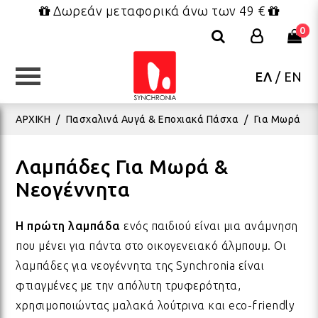
Δωρεάν μεταφορικά άνω των 49 €
0
ΕΛ
/
EN
ΚΑΤΗΓΟΡΙΕΣ
ΚΑΤΗΓΟΡΙΕΣ
ΚΑΤΗΓΟΡΙΕΣ
ΚΑΤΗΓΟΡΙΕΣ
ΚΑΤΗΓΟΡΙΕΣ
ΚΑΤΗΓΟΡΙΕΣ
ΚΑΤΗΓΟΡΙΕΣ
ΑΡΧΙΚΗ
/
Πασχαλινά Αυγά & Εποχιακά Πάσχα
/
Για Μωρά
ΕΠΙΠΛΑ - ΜΙΚΡΟΕΠΙΠΛΑ
ΔΑΚΤΥΛΙΔΙΑ
FRIDA KAHLO COLLECTION
ΠΑΙΧΝΙΔΙΑ
ΣΥΣΚΕΥΑΣΙΑ
ΒΕΝΤΑΛΙΕΣ
ΧΡΙΣΤΟΥΓΕΝΝΙΑΤΙΚΑ
ΜΑΞ
ΒΡΑ
ΣΑΓ
ΟΛΑ
ΒΑΠ
ΧΡΙ
Λαμπάδες Για Μωρά &
Νεογέννητα
ΦΩΤΙΣΤΙΚΑ
ΚΟΣΜΗΜΑΤΑ BOHO
ΤΣΑΝΤΕΣ - ΝΕΣΕΣΕΡ - ΠΟΥΓΚΙΑ
ΛΟΥΤΡΙΝΑ
ΕΥΧΕΤΗΡΙΕΣ ΚΑΡΤΕΣ
ΠΑΡΕΟ ΚΑΦΤΑΝΙΑ ΦΟΥΛΑΡΙΑ
ΓΟΥΡΙΑ
ΠΟΥ
ΒΡΑ
ΚΑΠ
ΚΕΡ
ΓΑΜ
ΧΡΙ
Η πρώτη λαμπάδα
ενός παιδιού είναι μια ανάμνηση
που μένει για πάντα στο οικογενειακό άλμπουμ. Οι
ΚΑΛΟΚΑΙΡΙΝΑ ΔΙΑΚΟΣΜΗΤΙΚΑ
ΜΕΝΤΑΓΙΟΝ - ΚΟΛΙΕ
ΜΠΡΕΛΟΚ - ΜΑΓΝΗΤΑΚΙΑ
ΜΠΡΕΛΟΚ - ΜΑΓΝΗΤΑΚΙΑ
ΕΤΙΚΕΤΕΣ ΔΩΡΟΥ
ΚΑΛΟΚΑΙΡΙΝΑ ΓΟΥΡΙΑ
ΛΑΜΠΑΔΕΣ
ΥΦΑ
ΒΡΑ
ΦΟΥ
ΜΕΤ
ΑΝΟ
ΧΡΙ
λαμπάδες για νεογέννητα της Synchronia είναι
φτιαγμένες με την απόλυτη τρυφερότητα,
BOHO ΚΟΣΜΗΜΑΤΑ ΤΟΥ
χρησιμοποιώντας μαλακά λούτρινα και eco-friendly
ΥΦΑΣΜΑΤΑ ΔΙΑΚΟΣΜΗΣΗΣ
ΒΡΑΧΙΟΛΙΑ ΠΟΔΙΟΥ
ΠΑΡΕΟ & ΚΑΦΤΑΝΙΑ
ΔΩΡΑ ΡΕΤΡΟ
ΧΑΡΤΙΑ ΠΕΡΙΤΥΛΙΓΜΑΤΟΣ
ΠΑΣΧΑ
ΡΙΧ
ΒΡΑ
ΠΟΡ
ΠΑΣ
ΣΤΟ