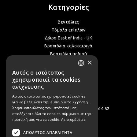
Κατηγορίες
Βεντάλιες
Πόμολα επίπλων
Δώρα East of India - UK
Βραχιόλια καλοκαιρινά
Βραχιόλια ποδιού
×
Δακτυλίδια
Όλα τα Καλοκαιρινά μας
Αυτός ο ιστότοπος
GREEK
χρησιμοποιεί τα cookies
ENGLISH
ανίχνευσης
Επικοινωνία
Αυτός ο ιστότοπος χρησιμοποιεί cookies
για να βελτιώσει την εμπειρία του χρήστη.
Χρησιμοποιώντας τον ιστότοπό μας,
Πολεμιστών 12, Αργυρούπολη 164 52
αποδέχεστε όλα τα cookies σύμφωνα με την
[email protected]
πολιτική μας για τα cookie.
Λεπτομέρειες
( +30 ) 2109935480
ΑΠΟΛΎΤΩΣ ΑΠΑΡΑΊΤΗΤΑ