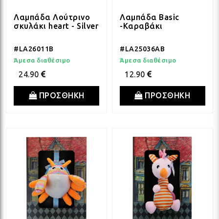
ΔΩΡΑ ΓΙΑ BABY SHOWER
ΚΡΕ
ΛΑΜ
Λαμπάδα Λούτρινο
Λαμπάδα Basic
σκυλάκι heart - Silver
-Καραβάκι
#LA26011B
#LA25036AB
ΓΙΑ ΝΕΟΓΕΝΝΗΤΑ
ΜΕ
ΛΑΜ
Άμεσα διαθέσιμο
Άμεσα διαθέσιμο
24.90
12.90
ΓΙΑ ΕΠΕΤΕΙΟ - ΒΑΛΕΝΤΙΝΟ
ΟΝΕ
ΛΑΜ
ΠΡΟΣΘΗΚΗ
ΠΡΟΣΘΗΚΗ
ΕΥΧΑΡΙΣΤΩ! - ΝΕΟ ΣΠΙΤΙ
ΒΑΖ
ΛΑΜ
EAST OF INDIA
ΚΗΡ
ΛΑΜ
ΟΛΑ ΤΑ ΠΡΟΪΟΝΤΑ
ΛΑΜ