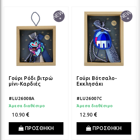
ΛΑΜ
ΛΑΜ
ΛΑΜ
ΛΑΜ
Γούρι Ρόδι βιτρώ
Γούρι Βότσαλο-
μίνι-Καρδιές
Εκκλησάκι
ΛΑΜ
#LU26008A
#LU26007C
Άμεσα διαθέσιμο
Άμεσα διαθέσιμο
10.90
12.90
ΛΑΜ
ΠΡΟΣΘΗΚΗ
ΠΡΟΣΘΗΚΗ