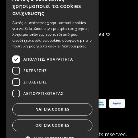
GREEK
χρησιμοποιεί τα cookies
ENGLISH
ανίχνευσης
Επικοινωνία
Αυτός ο ιστότοπος χρησιμοποιεί cookies
για να βελτιώσει την εμπειρία του χρήστη.
Χρησιμοποιώντας τον ιστότοπό μας,
Πολεμιστών 12, Αργυρούπολη 164 52
αποδέχεστε όλα τα cookies σύμφωνα με την
[email protected]
πολιτική μας για τα cookie.
Λεπτομέρειες
( +30 ) 2109935480
ΑΠΟΛΎΤΩΣ ΑΠΑΡΑΊΤΗΤΑ
( +30 ) 2109954994
ΕΚΤΈΛΕΣΗΣ
ΣΤΌΧΕΥΣΗΣ
Ασφαλείς Πληρωμές
ΛΕΙΤΟΥΡΓΙΚΌΤΗΤΑΣ
ΝΑΙ ΣΤΑ COOKIES
ΟΧΙ ΣΤΑ COOKIES
© Copyright 2020 Synchronia. All rights reserved.