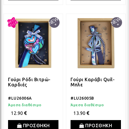
ΛΑΜ
VIN
BOH
GOT
Γούρι Ρόδι Βιτρώ-
Γούρι Καράβι Quil-
Καρδιές
Μπλε
ΠΑΣ
#LU26006A
#LU26005B
Άμεσα διαθέσιμο
Άμεσα διαθέσιμο
12.90
13.90
ΥΛΙ
ΠΡΟΣΘΗΚΗ
ΠΡΟΣΘΗΚΗ