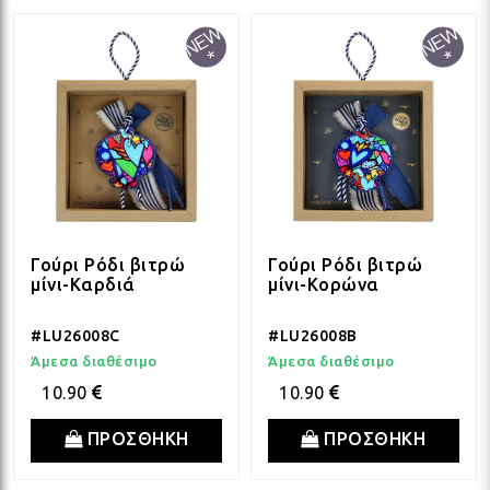
ΔΩΡΑ ΓΙΑ BABY SHOWER
ΚΡΕ
ΛΑΜ
ΓΙΑ ΝΕΟΓΕΝΝΗΤΑ
ΜΕ
ΛΑΜ
ΓΙΑ ΕΠΕΤΕΙΟ - ΒΑΛΕΝΤΙΝΟ
ΟΝΕ
ΛΑΜ
Γούρι Ρόδι βιτρώ
Γούρι Ρόδι βιτρώ
ΕΥΧΑΡΙΣΤΩ! - ΝΕΟ ΣΠΙΤΙ
ΒΑΖ
ΛΑΜ
μίνι-Καρδιά
μίνι-Κορώνα
#LU26008C
#LU26008B
EAST OF INDIA
ΚΗΡ
ΛΑΜ
Άμεσα διαθέσιμο
Άμεσα διαθέσιμο
10.90
10.90
ΟΛΑ ΤΑ ΠΡΟΪΟΝΤΑ
ΛΑΜ
ΠΡΟΣΘΗΚΗ
ΠΡΟΣΘΗΚΗ