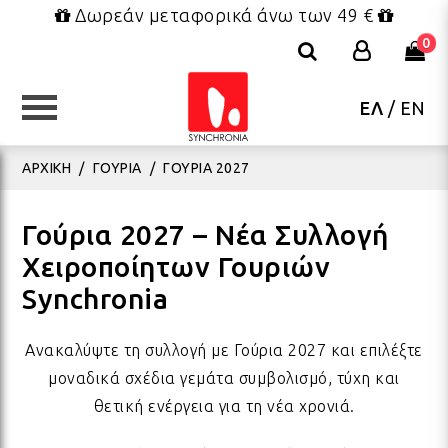
Δωρεάν μεταφορικά άνω των 49 €
0
ΕΛ
/
EN
ΚΑΤΗΓΟΡΙΕΣ
ΚΑΤΗΓΟΡΙΕΣ
ΚΑΤΗΓΟΡΙΕΣ
ΚΑΤΗΓΟΡΙΕΣ
ΚΑΤΗΓΟΡΙΕΣ
ΚΑΤΗΓΟΡΙΕΣ
ΚΑΤΗΓΟΡΙΕΣ
ΑΡΧΙΚΗ
/
ΓΟΥΡΙΑ
/
ΓΟΥΡΙΑ 2027
ΕΠΙΠΛΑ - ΜΙΚΡΟΕΠΙΠΛΑ
ΔΑΚΤΥΛΙΔΙΑ
FRIDA KAHLO COLLECTION
ΠΑΙΧΝΙΔΙΑ
ΣΥΣΚΕΥΑΣΙΑ
ΒΕΝΤΑΛΙΕΣ
ΧΡΙΣΤΟΥΓΕΝΝΙΑΤΙΚΑ
ΜΑΞ
ΒΡΑ
ΣΑΓ
ΟΛΑ
ΒΑΠ
ΧΡΙ
Γούρια 2027 – Νέα Συλλογή
Χειροποίητων Γουριών
Synchronia
ΦΩΤΙΣΤΙΚΑ
ΚΟΣΜΗΜΑΤΑ BOHO
ΤΣΑΝΤΕΣ - ΝΕΣΕΣΕΡ - ΠΟΥΓΚΙΑ
ΛΟΥΤΡΙΝΑ
ΕΥΧΕΤΗΡΙΕΣ ΚΑΡΤΕΣ
ΠΑΡΕΟ ΚΑΦΤΑΝΙΑ ΦΟΥΛΑΡΙΑ
ΓΟΥΡΙΑ
ΠΟΥ
ΒΡΑ
ΚΑΠ
ΚΕΡ
ΓΑΜ
ΧΡΙ
Ανακαλύψτε τη συλλογή με Γούρια 2027 και επιλέξτε
ΚΑΛΟΚΑΙΡΙΝΑ ΔΙΑΚΟΣΜΗΤΙΚΑ
ΜΕΝΤΑΓΙΟΝ - ΚΟΛΙΕ
ΜΠΡΕΛΟΚ - ΜΑΓΝΗΤΑΚΙΑ
ΜΠΡΕΛΟΚ - ΜΑΓΝΗΤΑΚΙΑ
ΕΤΙΚΕΤΕΣ ΔΩΡΟΥ
ΚΑΛΟΚΑΙΡΙΝΑ ΓΟΥΡΙΑ
ΛΑΜΠΑΔΕΣ
ΥΦΑ
ΒΡΑ
ΦΟΥ
ΜΕΤ
ΑΝΟ
ΧΡΙ
μοναδικά σχέδια γεμάτα συμβολισμό, τύχη και
θετική ενέργεια για τη νέα χρονιά.
BOHO ΚΟΣΜΗΜΑΤΑ ΤΟΥ
ΥΦΑΣΜΑΤΑ ΔΙΑΚΟΣΜΗΣΗΣ
ΒΡΑΧΙΟΛΙΑ ΠΟΔΙΟΥ
ΠΑΡΕΟ & ΚΑΦΤΑΝΙΑ
ΔΩΡΑ ΡΕΤΡΟ
ΧΑΡΤΙΑ ΠΕΡΙΤΥΛΙΓΜΑΤΟΣ
ΠΑΣΧΑ
ΡΙΧ
ΒΡΑ
ΠΟΡ
ΠΑΣ
ΣΤΟ