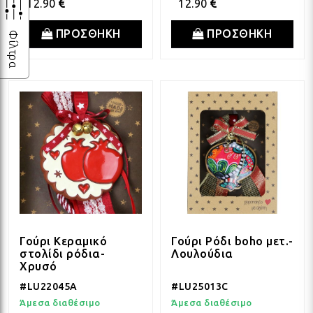
12.90
12.90
ΠΡΟΣΘΗΚΗ
ΠΡΟΣΘΗΚΗ
Φίλτρα
Γούρι Κεραμικό
Γούρι Ρόδι boho μετ.-
στολίδι ρόδια-
Λουλούδια
Χρυσό
#LU22045A
#LU25013C
Άμεσα διαθέσιμο
Άμεσα διαθέσιμο