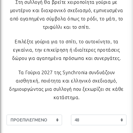
ΚΑΛΟΚΑΙΡΙΟΥ
Στη συλλογή θα βρείτε χειροποίητα γούρια με
μοντέρνο και διαχρονικό σχεδιασμό, εμπνευσμένα
ΟΛΑ ΤΑ ΠΡΟΪΟΝΤΑ
από αγαπημένα σύμβολα όπως το ρόδι, το μάτι, το
ΧΑΛΙΑ
ΒΡΑΧΙΟΛΙΑ ΧΕΡΙΟΥ
ΑΞΕΣΟΥΑΡ ΠΑΡΑΛΙΑΣ
ΓΙΑ ΤΟ ΣΠΙΤΙ
ΣΦΡΑΓΙΔΕΣ
ΚΑΛΟΚΑΙΡΙΝΑ ΑΞΕΣΟΥΑΡ ΜΕ ΣΤΥΛ
ΓΕΜ
ΒΡΑ
ΞΥΛ
ΧΡΙ
ΓΟΥ
τριφύλλι και το σπίτι.
ΚΑΛΟΚΑΙΡΙΝΑ ΜΠΡΕΛΟΚ &
ΔΙΑΚΟΣΜΗΤΙΚΑ
ΒΡΑΧΙΟΛΙΑ SUMMER HEART
ΚΟΡΔΟΝΙΑ ΓΙΑ ΓΥΑΛΙΑ
ΔΩΡΑ ΓΙΑ ΕΚΕΙΝΗ
ΑΥΤΟΚΟΛΛΗΤΑ
ΠΟΔ
ΒΡΑ
ΥΦΑ
ΓΚ
ΓΟΥ
Επιλέξτε γούρια για το σπίτι, το αυτοκίνητο, τα
ΜΑΓΝΗΤΑΚΙΑ
εγκαίνια, την επιχείρηση ή ιδιαίτερες προτάσεις
δώρου για αγαπημένα πρόσωπα και συνεργάτες.
PARADISE BIRDS COLLECTION
ΣΚΟΥΛΑΡΙΚΙΑ
ΜΑΣΚΕΣ ΥΦΑΣΜΑΤΙΝΕΣ
ΔΩΡΑ ΓΙΑ ΕΚΕΙΝΟΝ
ΑΥΤΟΚΟΛΛΗΤΕΣ ΤΑΙΝΙΕΣ
ΣΑΓΙΟΝΑΡΕΣ
ΟΛΑ
ΒΡΑ
ΚΑΡ
ΣΑΤ
ΓΟΥ
Τα Γούρια 2027 της Synchronia συνδυάζουν
αισθητική, ποιότητα και ελληνικό σχεδιασμό,
ΟΛΑ ΤΑ ΠΡΟΪΟΝΤΑ
EAST OF INDIA HOME DECO
ΠΡΟΙΟΝΤΑ ΠΡΟΒΟΛΗΣ - ΣΤΑΝΤ
ΔΩΡΑ ΓΙΑ ΠΑΙΔΙΑ
ΚΟΡΔΟΝΙΑ ΣΚΟΙΝΙΑ
ΟΝΕΙΡΟΠΑΓΙΔΕΣ
ΜΕΓ
ΒΡΑ
ΚΑΡ
ΒΑ
ΓΟΥ
δημιουργώντας μια συλλογή που ξεχωρίζει σε κάθε
κατάστημα.
ΠΡΟΣΦΟΡΕΣ ΑΞΕΣΟΥΑΡ &
ΞΥΛΟ
ΤΩΝ ΕΡΩΤΕΥΜΕΝΩΝ
ΚΟΡΔΕΛΕΣ
ΔΩΡΑ ΜΕ ΑΡΩΜΑ ΚΑΛΟΚΑΙΡΙΟΥ
ΜΙΚ
ΒΡΑ
ΠΕΡ
ΒΕΛ
ΧΡΙ
ΚΟΣΜΗΜΑΤΑ
ΠΡΟΕΠΙΛΕΓΜΕΝΟ
ΠΡΟΕΠΙΛΕΓΜΕΝΟ
ΟΛΑ ΤΑ ΠΡΟΪΟΝΤΑ
ΜΕΤΑΛΛΟ
ΓΕΝΕΘΛΙΑ
ΜΕΤΑΛΛΙΚΑ ΣΤΟΙΧΕΙΑ
ΚΕΡΑΜΙΚΑ ΤΟΥ ΑΙΓΑΙΟΥ
ΔΙΑ
ΒΡΑ
ΠΡΟ
ΟΡ
ΓΟΥ