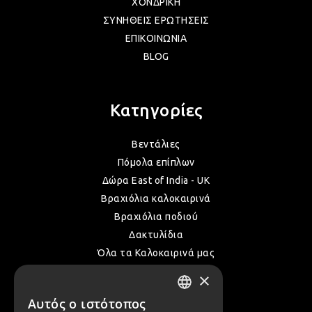
ΧΟΝΔΡΙΚΗ
ΣΥΝΗΘΕΙΣ ΕΡΩΤΗΣΕΙΣ
ΕΠΙΚΟΙΝΩΝΙΑ
ΛΑΜ
BLOG
ΛΑΜ
Κατηγορίες
ΛΑΜ
Βεντάλιες
Πόμολα επίπλων
Δώρα East of India - UK
ΛΑΜ
Βραχιόλια καλοκαιρινά
Βραχιόλια ποδιού
Δακτυλίδια
ΛΑΜ
Όλα τα Καλοκαιρινά μας
×
ΛΑΜ
Αυτός ο ιστότοπος
Επικοινωνία
GREEK