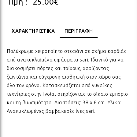
Τιμή :
25.00
€
ΠΟΡΣΕΛΑΝΗ
ΓΙΑ ΤΗ ΔΑΣΚΑΛΑ
ΥΛΙΚΑ ΓΙΑ ΛΑΜΠΑΔΕΣ
ΧΑΛΙΑ
ΣΤΡ
ΒΡΑ
ΜΕΤ
ΕΠΙ
ΧΑΡΑΚΤΗΡΙΣΤΙΚΑ
ΠΕΡΙΓΡΑΦΗ
ECO FRIENDLY
ΓΙΑ ΤΟΝ ΔΑΣΚΑΛΟ
ΥΛΙΚΑ ΓΙΑ ΓΟΥΡΙΑ
ΜΑΞΙΛΑΡΙΑ
ΧΑΛ
ΒΡΑ
ΒΡΑ
Πολύχρωμο χειροποίητο στεφάνι σε σχήμα καρδιάς
ΟΛΑ ΤΑ ΠΡΟΪΟΝΤΑ
VINTAGE
ΓΙΑ ΤΗ ΜΑΜΑ
ΥΛΙΚΑ ΓΙΑ ΜΠΟΜΠΟΝΙΕΡΕΣ
ΨΑΘ
ΚΑΛ
από ανακυκλωμένα υφάσματα sari. Ιδανικό για να
διακοσμήσει πόρτες και τοίχους, χαρίζοντας
ζωντάνια και σύγχρονη αισθητική στον χώρο σας
ΟΛΑ ΤΑ ΠΡΟΪΟΝΤΑ
ΠΡΟΙΟΝΤΑ ΠΡΟΒΟΛΗΣ - ΣΤΑΝΤ
ΓΙΑ ΤΟΝ ΜΠΑΜΠΑ
ΧΑΛ
ΥΛΙ
όλο τον χρόνο. Κατασκευάζεται από γυναίκες
τεχνίτριες στην Ινδία, στηρίζοντας το δίκαιο εμπόριο
ΤΕΛΕΥΤΑΙΑ ΚΟΜΜΑΤΙΑ -
και τη βιωσιμότητα. Διαστάσεις: 38 x 6 cm. Υλικό:
ΓΙΑ ΦΙΛΟΥΣ
ΟΛΑ
ΠΑΣ
ΔΙΑΚΟΣΜΗΣΗ
Ανακυκλωμένες βαμβακερές ίνες sari.
ΟΛΑ ΤΑ ΠΡΟΪΟΝΤΑ
ΓΙΑ ΤΟ ΓΑΜΟ
ΚΟΡ
ΛΑΜ