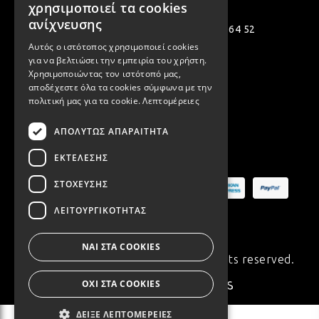
χρησιμοποιεί τα cookies
ENGLISH
ανίχνευσης
ΛΑΜ
Πολεμιστών 12, Αργυρούπολη 164 52
Αυτός ο ιστότοπος χρησιμοποιεί cookies
[email protected]
για να βελτιώσει την εμπειρία του χρήστη.
Χρησιμοποιώντας τον ιστότοπό μας,
( +30 ) 2109935480
VIN
αποδέχεστε όλα τα cookies σύμφωνα με την
πολιτική μας για τα cookie.
Λεπτομέρειες
( +30 ) 2109954994
ΑΠΟΛΎΤΩΣ ΑΠΑΡΑΊΤΗΤΑ
BOH
Ασφαλείς Πληρωμές
ΕΚΤΈΛΕΣΗΣ
GOT
ΣΤΌΧΕΥΣΗΣ
ΛΕΙΤΟΥΡΓΙΚΌΤΗΤΑΣ
ΠΑΣ
ΝΑΙ ΣΤΑ COOKIES
© Copyright 2020 Synchronia. All rights reserved.
ΟΧΙ ΣΤΑ COOKIES
Made with
♥
by
ΥΛΙ
ΔΕΊΞΕ ΛΕΠΤΟΜΈΡΕΙΕΣ