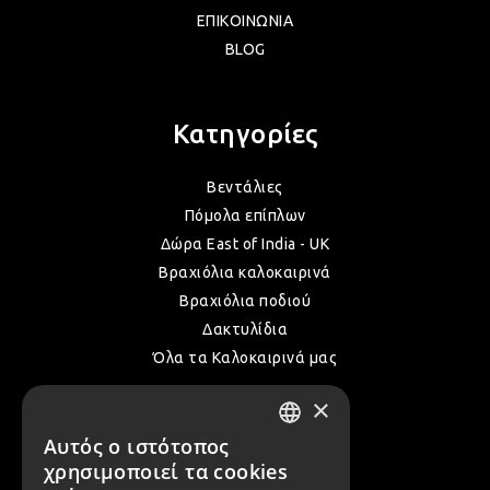
ΕΠΙΚΟΙΝΩΝΙΑ
ΛΑΜ
BLOG
VIN
Κατηγορίες
Βεντάλιες
BOH
Πόμολα επίπλων
Δώρα East of India - UK
Βραχιόλια καλοκαιρινά
GOT
Βραχιόλια ποδιού
Δακτυλίδια
Όλα τα Καλοκαιρινά μας
ΠΑΣ
×
Επικοινωνία
ΥΛΙ
Αυτός ο ιστότοπος
GREEK
χρησιμοποιεί τα cookies