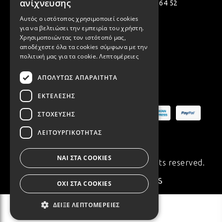
ENGLISH
ανίχνευσης
Πολεμιστών 12, Αργυρούπολη 164 52
Αυτός ο ιστότοπος χρησιμοποιεί cookies
[email protected]
για να βελτιώσει την εμπειρία του χρήστη.
( +30 ) 2109935480
Χρησιμοποιώντας τον ιστότοπό μας,
αποδέχεστε όλα τα cookies σύμφωνα με την
( +30 ) 2109954994
πολιτική μας για τα cookie.
Λεπτομέρειες
ΑΠΟΛΎΤΩΣ ΑΠΑΡΑΊΤΗΤΑ
Ασφαλείς Πληρωμές
ΕΚΤΈΛΕΣΗΣ
ΣΤΌΧΕΥΣΗΣ
ΛΕΙΤΟΥΡΓΙΚΌΤΗΤΑΣ
ΝΑΙ ΣΤΑ COOKIES
© Copyright 2020 Synchronia. All rights reserved.
Made with
♥
by
ΟΧΙ ΣΤΑ COOKIES
ΔΕΊΞΕ ΛΕΠΤΟΜΈΡΕΙΕΣ