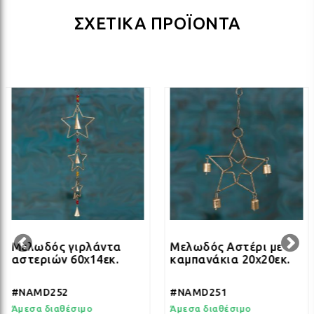
ΛΑΜ
ΣΧΕΤΙΚΑ ΠΡΟΪΟΝΤΑ
ΛΑΜ
ΛΑΜ
ΛΑΜ
ΛΑΜ
Μελωδός γιρλάντα
Μελωδός Αστέρι με
αστεριών 60x14εκ.
καμπανάκια 20x20εκ.
ΛΑΜ
#NAMD252
#NAMD251
Άμεσα διαθέσιμο
Άμεσα διαθέσιμο