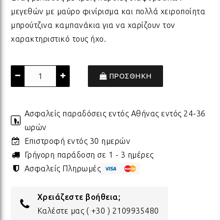
μεγεθών με μαύρο φινίρισμα και πολλά χειροποίητα
ΠΟΡΣΕΛΑΝΗ
ΓΙΑ ΤΗ ΔΑΣΚΑΛΑ
ΥΛΙΚΑ ΓΙΑ ΛΑΜΠΑΔΕΣ
ΧΑΛΙΑ
ΣΤΡ
ΒΡΑ
ΜΕΤ
ΕΠΙ
μπρούτζινα καμπανάκια για να χαρίζουν τον
χαρακτηριστικό τους ήχο.
ECO FRIENDLY
ΓΙΑ ΤΟΝ ΔΑΣΚΑΛΟ
ΥΛΙΚΑ ΓΙΑ ΓΟΥΡΙΑ
ΜΑΞΙΛΑΡΙΑ
ΧΑΛ
ΒΡΑ
ΒΡΑ
ΠΡΟΣΘΗΚΗ
ΟΛΑ ΤΑ ΠΡΟΪΟΝΤΑ
VINTAGE
ΓΙΑ ΤΗ ΜΑΜΑ
ΥΛΙΚΑ ΓΙΑ ΜΠΟΜΠΟΝΙΕΡΕΣ
ΨΑΘ
ΚΑΛ
Ασφαλείς παραδόσεις εντός Αθήνας εντός 24-36
ωρών
ΟΛΑ ΤΑ ΠΡΟΪΟΝΤΑ
ΠΡΟΙΟΝΤΑ ΠΡΟΒΟΛΗΣ - ΣΤΑΝΤ
ΓΙΑ ΤΟΝ ΜΠΑΜΠΑ
ΧΑΛ
ΥΛΙ
Επιστροφή εντός 30 ημερών
Γρήγορη παράδοση σε 1 - 3 ημέρες
ΤΕΛΕΥΤΑΙΑ ΚΟΜΜΑΤΙΑ -
ΓΙΑ ΦΙΛΟΥΣ
ΟΛΑ
ΠΑΣ
Ασφαλείς Πληρωμές
ΔΙΑΚΟΣΜΗΣΗ
Χρειάζεστε βοήθεια;
ΟΛΑ ΤΑ ΠΡΟΪΟΝΤΑ
ΓΙΑ ΤΟ ΓΑΜΟ
ΚΟΡ
ΛΑΜ
Καλέστε μας
( +30 ) 2109935480