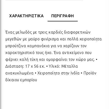
ΔΩΡΑ ΓΙΑ BABY SHOWER
ΚΡΕ
ΛΑΜ
ΧΑΡΑΚΤΗΡΙΣΤΙΚΑ
ΠΕΡΙΓΡΑΦΗ
ΓΙΑ ΝΕΟΓΕΝΝΗΤΑ
ΜΕ
ΛΑΜ
Ένας μελωδός με τρεις καρδιές διαφορετικών
μεγεθών με μαύρο φινίρισμα και πολλά χειροποίητα
ΓΙΑ ΕΠΕΤΕΙΟ - ΒΑΛΕΝΤΙΝΟ
ΟΝΕ
ΛΑΜ
μπρούτζινα καμπανάκια για να χαρίζουν τον
χαρακτηριστικό τους ήχο. Ένα αντικείμενο που
φέρνει καλή τύχη και ομορφαίνει τον χώρο μας. •
ΕΥΧΑΡΙΣΤΩ! - ΝΕΟ ΣΠΙΤΙ
ΒΑΖ
ΛΑΜ
Διάσταση: 17 x 56 εκ. • Υλικό: Μέταλλα
ανακυκλωμένα • Χειροποίητο στην Ινδία • Προϊόν
EAST OF INDIA
ΚΗΡ
ΛΑΜ
δίκαιου εμπορίου
ΟΛΑ ΤΑ ΠΡΟΪΟΝΤΑ
ΛΑΜ