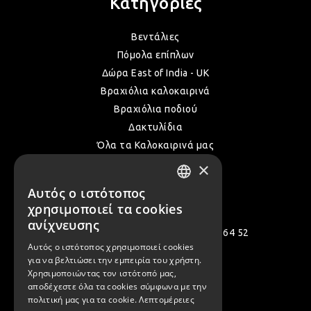
Κατηγορίες
Βεντάλιες
ΛΑΜ
Πόμολα επίπλων
Δώρα East of India - UK
ΛΑΜ
Βραχιόλια καλοκαιρινά
Βραχιόλια ποδιού
Δακτυλίδια
ΛΑΜ
Όλα τα Καλοκαιρινά μας
×
ΛΑΜ
Αυτός ο ιστότοπος
Επικοινωνία
GREEK
χρησιμοποιεί τα cookies
ENGLISH
ανίχνευσης
Πολεμιστών 12, Αργυρούπολη 164 52
ΛΑΜ
Αυτός ο ιστότοπος χρησιμοποιεί cookies
[email protected]
για να βελτιώσει την εμπειρία του χρήστη.
Χρησιμοποιώντας τον ιστότοπό μας,
( +30 ) 2109935480
αποδέχεστε όλα τα cookies σύμφωνα με την
ΛΑΜ
πολιτική μας για τα cookie.
Λεπτομέρειες
( +30 ) 2109954994