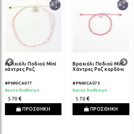
ΔΩΡΑ ΓΙΑ BABY SHOWER
ΚΡΕ
ΛΑΜ
ΓΙΑ ΝΕΟΓΕΝΝΗΤΑ
ΜΕ
ΛΑΜ
ΓΙΑ ΕΠΕΤΕΙΟ - ΒΑΛΕΝΤΙΝΟ
ΟΝΕ
ΛΑΜ
Βραχιόλι Ποδιού Mini
Βραχιόλι Ποδιού Mini
χάντρες Ροζ
Χάντρες Ροζ κορδόνι
ΕΥΧΑΡΙΣΤΩ! - ΝΕΟ ΣΠΙΤΙ
ΒΑΖ
ΛΑΜ
#PNNICA077
#PNNICA073
Άμεσα διαθέσιμο
Άμεσα διαθέσιμο
EAST OF INDIA
ΚΗΡ
ΛΑΜ
5.70
5.70
ΠΡΟΣΘΗΚΗ
ΠΡΟΣΘΗΚΗ
ΟΛΑ ΤΑ ΠΡΟΪΟΝΤΑ
ΛΑΜ