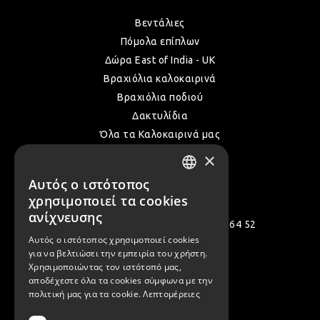
Βεντάλιες
ΛΑΜ
Πόμολα επίπλων
Δώρα East of India - UK
Βραχιόλια καλοκαιρινά
ΛΑΜ
Βραχιόλια ποδιού
Δακτυλίδια
Όλα τα Καλοκαιρινά μας
ΛΑΜ
×
Αυτός ο ιστότοπος
Επικοινωνία
GREEK
ΛΑΜ
χρησιμοποιεί τα cookies
ENGLISH
ανίχνευσης
Πολεμιστών 12, Αργυρούπολη 164 52
Αυτός ο ιστότοπος χρησιμοποιεί cookies
ΛΑΜ
[email protected]
για να βελτιώσει την εμπειρία του χρήστη.
Χρησιμοποιώντας τον ιστότοπό μας,
( +30 ) 2109935480
αποδέχεστε όλα τα cookies σύμφωνα με την
πολιτική μας για τα cookie.
Λεπτομέρειες
( +30 ) 2109954994
ΛΑΜ