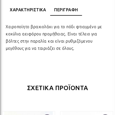
ΧΑΡΑΚΤΗΡΙΣΤΙΚΑ
ΠΕΡΙΓΡΑΦΗ
ΠΟΡΣΕΛΑΝΗ
ΓΙΑ ΤΗ ΔΑΣΚΑΛΑ
ΥΛΙΚΑ ΓΙΑ ΛΑΜΠΑΔΕΣ
ΧΑΛΙΑ
ΣΤΡ
ΒΡΑ
ΜΕΤ
ΕΠΙ
Χειροποίητο βραχιολάκι για το πόδι φτιαγμένο με
ECO FRIENDLY
ΓΙΑ ΤΟΝ ΔΑΣΚΑΛΟ
ΥΛΙΚΑ ΓΙΑ ΓΟΥΡΙΑ
ΜΑΞΙΛΑΡΙΑ
ΧΑΛ
ΒΡΑ
ΒΡΑ
κοχύλια αειφόρου προμήθειας. Είναι τέλειο για
βόλτες στην παραλία και είναι ρυθμιζόμενου
μεγέθους για να ταιριάζει σε όλους.
ΟΛΑ ΤΑ ΠΡΟΪΟΝΤΑ
VINTAGE
ΓΙΑ ΤΗ ΜΑΜΑ
ΥΛΙΚΑ ΓΙΑ ΜΠΟΜΠΟΝΙΕΡΕΣ
ΨΑΘ
ΚΑΛ
ΟΛΑ ΤΑ ΠΡΟΪΟΝΤΑ
ΠΡΟΙΟΝΤΑ ΠΡΟΒΟΛΗΣ - ΣΤΑΝΤ
ΓΙΑ ΤΟΝ ΜΠΑΜΠΑ
ΧΑΛ
ΥΛΙ
ΤΕΛΕΥΤΑΙΑ ΚΟΜΜΑΤΙΑ -
ΓΙΑ ΦΙΛΟΥΣ
ΟΛΑ
ΠΑΣ
ΣΧΕΤΙΚΑ ΠΡΟΪΟΝΤΑ
ΔΙΑΚΟΣΜΗΣΗ
ΟΛΑ ΤΑ ΠΡΟΪΟΝΤΑ
ΓΙΑ ΤΟ ΓΑΜΟ
ΚΟΡ
ΛΑΜ