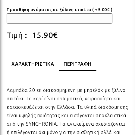
Προσθήκη ονόματος σε ξύλινη ετικέτα ( +5.00€ )
ΠΟΡΣΕΛΑΝΗ
ΓΙΑ ΤΗ ΔΑΣΚΑΛΑ
ΥΛΙΚΑ ΓΙΑ ΛΑΜΠΑΔΕΣ
ΧΑΛΙΑ
ΣΤΡ
ΒΡΑ
ΜΕΤ
ΕΠΙ
Τιμή :
15.90
€
ECO FRIENDLY
ΓΙΑ ΤΟΝ ΔΑΣΚΑΛΟ
ΥΛΙΚΑ ΓΙΑ ΓΟΥΡΙΑ
ΜΑΞΙΛΑΡΙΑ
ΧΑΛ
ΒΡΑ
ΒΡΑ
ΟΛΑ ΤΑ ΠΡΟΪΟΝΤΑ
VINTAGE
ΓΙΑ ΤΗ ΜΑΜΑ
ΥΛΙΚΑ ΓΙΑ ΜΠΟΜΠΟΝΙΕΡΕΣ
ΨΑΘ
ΚΑΛ
ΧΑΡΑΚΤΗΡΙΣΤΙΚΑ
ΠΕΡΙΓΡΑΦΗ
ΟΛΑ ΤΑ ΠΡΟΪΟΝΤΑ
ΠΡΟΙΟΝΤΑ ΠΡΟΒΟΛΗΣ - ΣΤΑΝΤ
ΓΙΑ ΤΟΝ ΜΠΑΜΠΑ
ΧΑΛ
ΥΛΙ
Λαμπάδα 20 εκ διακοσμημένη με μπρελόκ με ξύλινο
ΤΕΛΕΥΤΑΙΑ ΚΟΜΜΑΤΙΑ -
σπιτάκι. Το κερί είναι αρωματικό, χειροποίητο και
ΓΙΑ ΦΙΛΟΥΣ
ΟΛΑ
ΠΑΣ
ΔΙΑΚΟΣΜΗΣΗ
κατασκευάζεται στην Ελλάδα. Τα υλικά διακόσμησης
είναι υψηλής ποιότητας και εισάγονται αποκλειστικά
ΟΛΑ ΤΑ ΠΡΟΪΟΝΤΑ
ΓΙΑ ΤΟ ΓΑΜΟ
ΚΟΡ
ΛΑΜ
από την SYNCHRONIA. Τα αντικείμενα σχεδιάζονται
ή επιλέγονται όχι μόνο για την αισθητική αλλά και