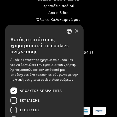
Βραχιόλια ποδιού
ΛΑΜ
Δακτυλίδια
Όλα τα Καλοκαιρινά μας
×
VIN
Επικοινωνία
Αυτός ο ιστότοπος
GREEK
χρησιμοποιεί τα cookies
BOH
ENGLISH
ανίχνευσης
Πολεμιστών 12, Αργυρούπολη 164 52
Αυτός ο ιστότοπος χρησιμοποιεί cookies
[email protected]
για να βελτιώσει την εμπειρία του χρήστη.
GOT
Χρησιμοποιώντας τον ιστότοπό μας,
( +30 ) 2109935480
αποδέχεστε όλα τα cookies σύμφωνα με την
( +30 ) 2109954994
πολιτική μας για τα cookie.
Λεπτομέρειες
ΠΑΣ
ΑΠΟΛΎΤΩΣ ΑΠΑΡΑΊΤΗΤΑ
Ασφαλείς Πληρωμές
ΕΚΤΈΛΕΣΗΣ
ΥΛΙ
ΣΤΌΧΕΥΣΗΣ