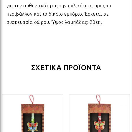
για την αυθεντικότητα, την φιλικότητα προς το
ΔΩΡΑ ΓΙΑ BABY SHOWER
ΚΡΕ
ΛΑΜ
περιβάλλον και το δίκαιο εμπόριο. Έρχεται σε
συσκευασία δώρου. Ύψος λαμπάδας: 20εκ.
ΓΙΑ ΝΕΟΓΕΝΝΗΤΑ
ΜΕ
ΛΑΜ
ΓΙΑ ΕΠΕΤΕΙΟ - ΒΑΛΕΝΤΙΝΟ
ΟΝΕ
ΛΑΜ
ΣΧΕΤΙΚΑ ΠΡΟΪΟΝΤΑ
ΕΥΧΑΡΙΣΤΩ! - ΝΕΟ ΣΠΙΤΙ
ΒΑΖ
ΛΑΜ
EAST OF INDIA
ΚΗΡ
ΛΑΜ
ΟΛΑ ΤΑ ΠΡΟΪΟΝΤΑ
ΛΑΜ