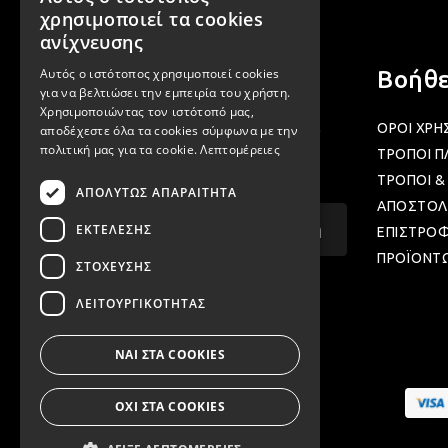
GREEK
χρησιμοποιεί τα cookies
ENGLISH
ανίχνευσης
Αυτός ο ιστότοπος χρησιμοποιεί cookies
Newsletter
Βοήθε
για να βελτιώσει την εμπειρία του χρήστη.
Χρησιμοποιώντας τον ιστότοπό μας,
Γραφτείτε στα newsletter μας για να
ΟΡΟΙ ΧΡΗ
αποδέχεστε όλα τα cookies σύμφωνα με την
πολιτική μας για τα cookie.
Λεπτομέρειες
μαθαίνετε προσφορές και νέα μας.
ΤΡΟΠΟΙ 
ΤΡΟΠΟΙ &
ΑΠΟΛΎΤΩΣ ΑΠΑΡΑΊΤΗΤΑ
ΑΠΟΣΤΟΛ
Email...
Εγγραφή
ΕΚΤΈΛΕΣΗΣ
ΕΠΙΣΤΡΟ
ΠΡΟΪΟΝΤ
ΣΤΌΧΕΥΣΗΣ
ΛΕΙΤΟΥΡΓΙΚΌΤΗΤΑΣ
ΝΑΙ ΣΤΑ COOKIES
ΟΧΙ ΣΤΑ COOKIES