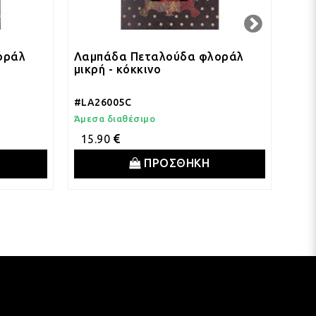
οράλ
Λαμπάδα Πεταλούδα φλοράλ
Λαμ
μικρή - κόκκινο
μικρ
#LA26005C
#LA
Άμεσα διαθέσιμο
Άμεσ
15.90
15
ΠΡΟΣΘΗΚΗ