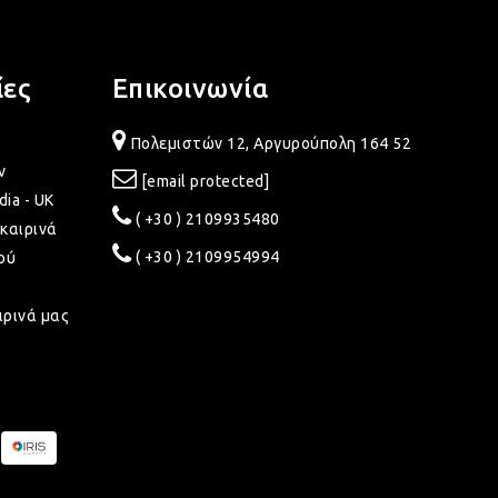
ίες
Επικοινωνία
Πολεμιστών 12, Αργυρούπολη 164 52
ν
[email protected]
dia - UK
( +30 ) 2109935480
καιρινά
( +30 ) 2109954994
ού
ιρινά μας