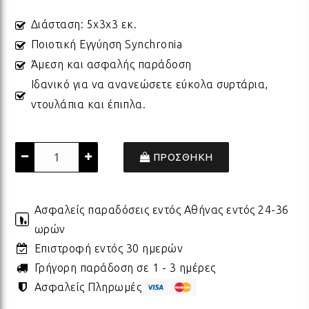
Διάσταση: 5x3x3 εκ.
ΠΟΡΣΕΛΑΝΗ
ΓΙΑ ΤΗ ΔΑΣΚΑΛΑ
ΥΛΙΚΑ ΓΙΑ ΛΑΜΠΑΔΕΣ
ΧΑΛΙΑ
ΣΤΡ
ΒΡΑ
ΜΕΤ
ΕΠΙ
Ποιοτική Εγγύηση Synchronia
Άμεση και ασφαλής παράδοση
ECO FRIENDLY
ΓΙΑ ΤΟΝ ΔΑΣΚΑΛΟ
ΥΛΙΚΑ ΓΙΑ ΓΟΥΡΙΑ
ΜΑΞΙΛΑΡΙΑ
ΧΑΛ
ΒΡΑ
ΒΡΑ
Ιδανικό για να ανανεώσετε εύκολα συρτάρια,
ντουλάπια και έπιπλα.
ΟΛΑ ΤΑ ΠΡΟΪΟΝΤΑ
VINTAGE
ΓΙΑ ΤΗ ΜΑΜΑ
ΥΛΙΚΑ ΓΙΑ ΜΠΟΜΠΟΝΙΕΡΕΣ
ΨΑΘ
ΚΑΛ
ΠΡΟΣΘΗΚΗ
ΟΛΑ ΤΑ ΠΡΟΪΟΝΤΑ
ΠΡΟΙΟΝΤΑ ΠΡΟΒΟΛΗΣ - ΣΤΑΝΤ
ΓΙΑ ΤΟΝ ΜΠΑΜΠΑ
ΧΑΛ
ΥΛΙ
Ασφαλείς παραδόσεις εντός Αθήνας εντός 24-36
ΤΕΛΕΥΤΑΙΑ ΚΟΜΜΑΤΙΑ -
ωρών
ΓΙΑ ΦΙΛΟΥΣ
ΟΛΑ
ΠΑΣ
ΔΙΑΚΟΣΜΗΣΗ
Επιστροφή εντός 30 ημερών
Γρήγορη παράδοση σε 1 - 3 ημέρες
ΟΛΑ ΤΑ ΠΡΟΪΟΝΤΑ
ΓΙΑ ΤΟ ΓΑΜΟ
ΚΟΡ
ΛΑΜ
Ασφαλείς Πληρωμές