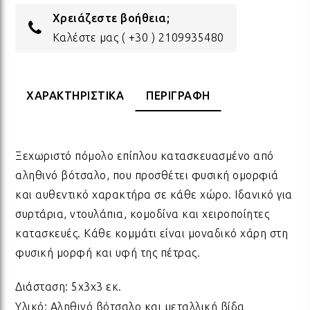
Χρειάζεστε βοήθεια;
ΔΩΡΑ ΓΙΑ BABY SHOWER
ΚΡΕ
ΛΑΜ
Καλέστε μας
( +30 ) 2109935480
ΓΙΑ ΝΕΟΓΕΝΝΗΤΑ
ΜΕ
ΛΑΜ
ΧΑΡΑΚΤΗΡΙΣΤΙΚΑ
ΠΕΡΙΓΡΑΦΗ
ΓΙΑ ΕΠΕΤΕΙΟ - ΒΑΛΕΝΤΙΝΟ
ΟΝΕ
ΛΑΜ
Ξεχωριστό πόμολο επίπλου κατασκευασμένο από
ΕΥΧΑΡΙΣΤΩ! - ΝΕΟ ΣΠΙΤΙ
ΒΑΖ
ΛΑΜ
αληθινό βότσαλο, που προσθέτει φυσική ομορφιά
και αυθεντικό χαρακτήρα σε κάθε χώρο. Ιδανικό για
συρτάρια, ντουλάπια, κομοδίνα και χειροποίητες
EAST OF INDIA
ΚΗΡ
ΛΑΜ
κατασκευές. Κάθε κομμάτι είναι μοναδικό χάρη στη
φυσική μορφή και υφή της πέτρας.
ΟΛΑ ΤΑ ΠΡΟΪΟΝΤΑ
ΛΑΜ
Διάσταση: 5x3x3 εκ.
Υλικό: Αληθινό βότσαλο και μεταλλική βίδα