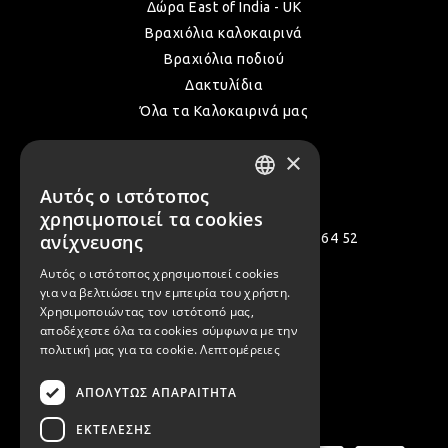
Δώρα East of India - UK
Βραχιόλια καλοκαιρινά
Βραχιόλια ποδιού
Δακτυλίδια
Όλα τα Καλοκαιρινά μας
×
Επικοινωνία
Αυτός ο ιστότοπος
GREEK
χρησιμοποιεί τα cookies
ENGLISH
ανίχνευσης
Πολεμιστών 12, Αργυρούπολη 164 52
[email protected]
Αυτός ο ιστότοπος χρησιμοποιεί cookies
για να βελτιώσει την εμπειρία του χρήστη.
( +30 ) 2109935480
Χρησιμοποιώντας τον ιστότοπό μας,
αποδέχεστε όλα τα cookies σύμφωνα με την
( +30 ) 2109954994
πολιτική μας για τα cookie.
Λεπτομέρειες
ΑΠΟΛΎΤΩΣ ΑΠΑΡΑΊΤΗΤΑ
Ασφαλείς Πληρωμές
ΕΚΤΈΛΕΣΗΣ