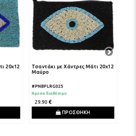
Τσαντάκι με Χάντρες Μάτι 20x12
Τσαντάκι με Χάν
Μαύρο
20x12
#PNBPLRG025
#PNBPLRG024
Άμεσα διαθέσιμο
Άμεσα διαθέσιμο
29.90
29.90
ΠΡΟΣΘΗΚΗ
ΠΡΟ