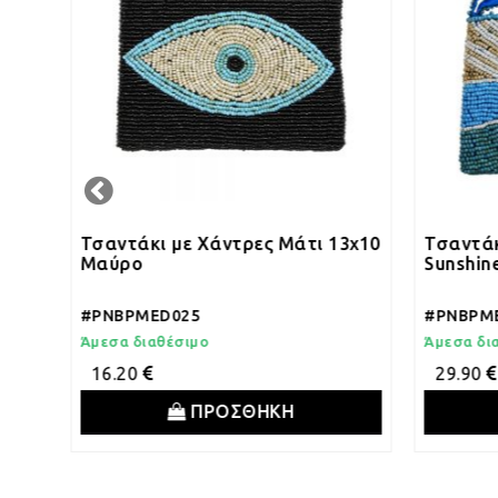
ντάκι με Χάντρες Μάτι 13x10
Τσαντάκι με Χάντρες
ύρο
Sunshine
BPMED025
#PNBPMED008
σα διαθέσιμο
Άμεσα διαθέσιμο
.20
29.90
ΠΡΟΣΘΗΚΗ
ΠΡΟΣΘ