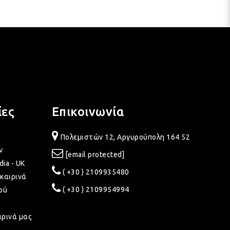
ίες
Επικοινωνία
Πολεμιστών 12, Αργυρούπολη 164 52
ν
[email protected]
dia - UK
( +30 ) 2109935480
καιρινά
( +30 ) 2109954994
ού
ιρινά μας