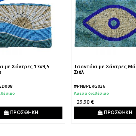
 13x9,5
Τσαντάκι με Χάντρες Μάτι 20x12
Σιέλ
#PNBPLRG026
Άμεσα διαθέσιμο
29.90
ΗΚΗ
ΠΡΟΣΘΗΚΗ