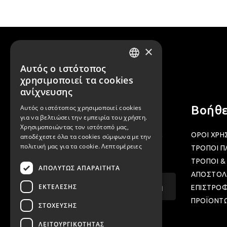
×
Αυτός ο ιστότοπος
GREEK
χρησιμοποιεί τα cookies
ENGLISH
ανίχνευσης
Αυτός ο ιστότοπος χρησιμοποιεί cookies
Newsletter
Βοήθε
για να βελτιώσει την εμπειρία του χρήστη.
Χρησιμοποιώντας τον ιστότοπό μας,
Γραφτείτε στα newsletter μας για να
ΟΡΟΙ ΧΡΗ
αποδέχεστε όλα τα cookies σύμφωνα με την
πολιτική μας για τα cookie.
Λεπτομέρειες
μαθαίνετε προσφορές και νέα μας.
ΤΡΟΠΟΙ 
ΤΡΟΠΟΙ &
ΑΠΟΛΎΤΩΣ ΑΠΑΡΑΊΤΗΤΑ
ΑΠΟΣΤΟΛ
Email...
Εγγραφή
ΕΚΤΈΛΕΣΗΣ
ΕΠΙΣΤΡΟ
ΠΡΟΪΟΝΤ
ΣΤΌΧΕΥΣΗΣ
ΛΕΙΤΟΥΡΓΙΚΌΤΗΤΑΣ