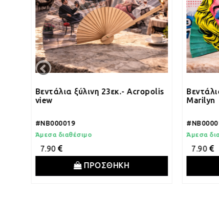
λια ξύλινη 23εκ.- Acropolis
Βεντάλια ξύλινη 23εκ.-
Marilyn
0019
#NB000018
διαθέσιμο
Άμεσα διαθέσιμο
0
7.90
ΠΡΟΣΘΗΚΗ
ΠΡΟΣΘΗΚ