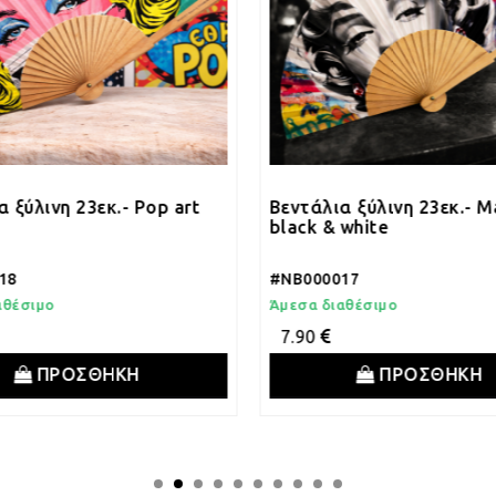
 Pop art
Βεντάλια ξύλινη 23εκ.- Marilyn
Β
black & white
w
#NB000017
#
Άμεσα διαθέσιμο
Ά
7.90
Η
ΠΡΟΣΘΗΚΗ