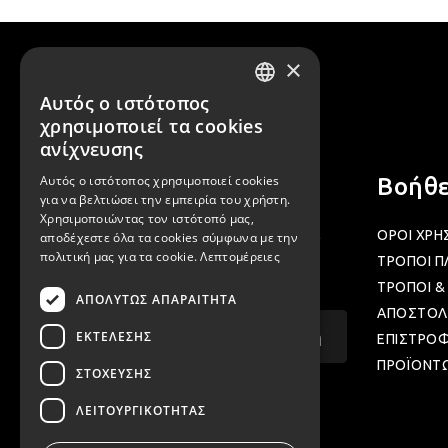
×
Αυτός ο ιστότοπος
GREEK
χρησιμοποιεί τα cookies
ENGLISH
ανίχνευσης
Αυτός ο ιστότοπος χρησιμοποιεί cookies
Newsletter
Βοήθε
για να βελτιώσει την εμπειρία του χρήστη.
Χρησιμοποιώντας τον ιστότοπό μας,
Γραφτείτε στα newsletter μας για να
ΟΡΟΙ ΧΡΗ
αποδέχεστε όλα τα cookies σύμφωνα με την
πολιτική μας για τα cookie.
Λεπτομέρειες
μαθαίνετε προσφορές και νέα μας.
ΤΡΟΠΟΙ 
ΤΡΟΠΟΙ &
ΑΠΟΛΎΤΩΣ ΑΠΑΡΑΊΤΗΤΑ
ΑΠΟΣΤΟΛ
Email...
ΕΚΤΈΛΕΣΗΣ
Εγγραφή
ΕΠΙΣΤΡΟ
ΠΡΟΪΟΝΤ
ΣΤΌΧΕΥΣΗΣ
ΛΕΙΤΟΥΡΓΙΚΌΤΗΤΑΣ