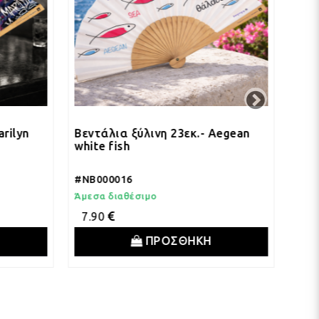
εντάλια ξύλινη 23εκ.- Aegean
Βεντάλια ξύλινη 2
hite fish
blu fish
NB000016
#NB000015
μεσα διαθέσιμο
Άμεσα διαθέσιμο
7.90
7.90
ΠΡΟΣΘΗΚΗ
ΠΡΟΣ