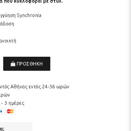
άτα που κυκλοφορεί με στυλ.
Εγγύηση Synchronia
ράδοση
ανοιχτή
ΠΡΟΣΘΗΚΗ
ντός Αθήνας εντός 24-36 ωρών
μερών
- 3 ημέρες
α;