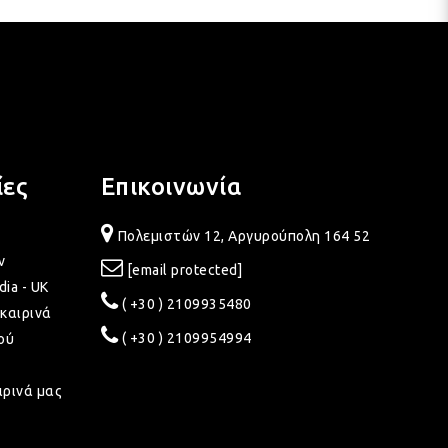
ίες
Επικοινωνία
Πολεμιστών 12, Αργυρούπολη 164 52
ν
[email protected]
dia - UK
( +30 ) 2109935480
καιρινά
( +30 ) 2109954994
ού
ιρινά μας