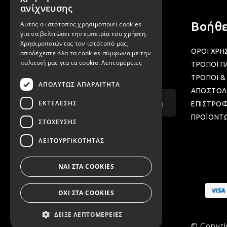
ENGLISH
ανίχνευσης
Αυτός ο ιστότοπος χρησιμοποιεί cookies
Newsletter
Βοήθε
για να βελτιώσει την εμπειρία του χρήστη.
Χρησιμοποιώντας τον ιστότοπό μας,
Γραφτείτε στα newsletter μας για να
ΟΡΟΙ ΧΡΗ
αποδέχεστε όλα τα cookies σύμφωνα με την
πολιτική μας για τα cookie.
Λεπτομέρειες
μαθαίνετε προσφορές και νέα μας.
ΤΡΟΠΟΙ 
ΤΡΟΠΟΙ &
ΑΠΟΛΎΤΩΣ ΑΠΑΡΑΊΤΗΤΑ
ΑΠΟΣΤΟΛ
Email...
Εγγραφή
ΕΚΤΈΛΕΣΗΣ
ΕΠΙΣΤΡΟ
ΠΡΟΪΟΝΤ
ΣΤΌΧΕΥΣΗΣ
ΛΕΙΤΟΥΡΓΙΚΌΤΗΤΑΣ
ΝΑΙ ΣΤΑ COOKIES
ΟΧΙ ΣΤΑ COOKIES
ΔΕΊΞΕ ΛΕΠΤΟΜΈΡΕΙΕΣ
© Copyri