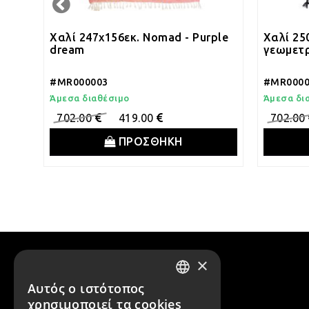
κό
Χαλί 247x156εκ. Nomad - Purple
Χαλί 25
dream
γεωμετ
#MR000003
#MR0000
Άμεσα διαθέσιμο
Άμεσα δι
702.00
419.00
702.00
ΠΡΟΣΘΗΚΗ
×
Αυτός ο ιστότοπος
GREEK
χρησιμοποιεί τα cookies