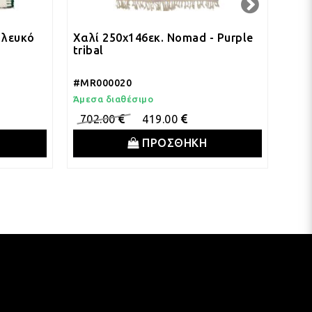
 λευκό
Χαλί 250x146εκ. Nomad - Purple
Χαλ
tribal
gar
#MR000020
#MR
Άμεσα διαθέσιμο
Άμεσ
702.00
419.00
50
ΠΡΟΣΘΗΚΗ