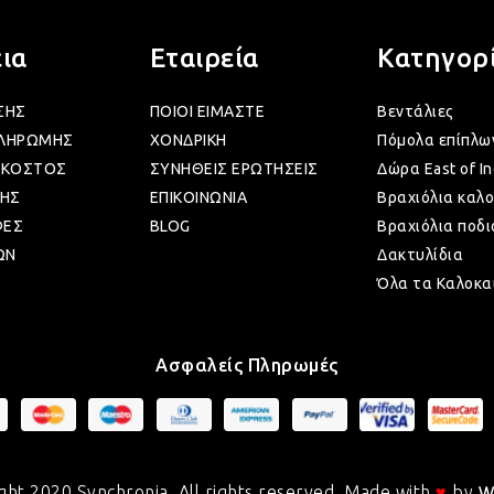
ια
Εταιρεία
Κατηγορ
ΣΗΣ
ΠΟΙΟΙ ΕΙΜΑΣΤΕ
Βεντάλιες
ΠΛΗΡΩΜΗΣ
ΧΟΝΔΡΙΚΗ
Πόμολα επίπλω
 ΚΟΣΤΟΣ
ΣΥΝΗΘΕΙΣ ΕΡΩΤΗΣΕΙΣ
Δώρα East of In
ΗΣ
ΕΠΙΚΟΙΝΩΝΙΑ
Βραχιόλια καλο
ΦΕΣ
BLOG
Βραχιόλια ποδι
ΩΝ
Δακτυλίδια
Όλα τα Καλοκα
Ασφαλείς Πληρωμές
ght 2020 Synchronia. All rights reserved. Made with
♥
by