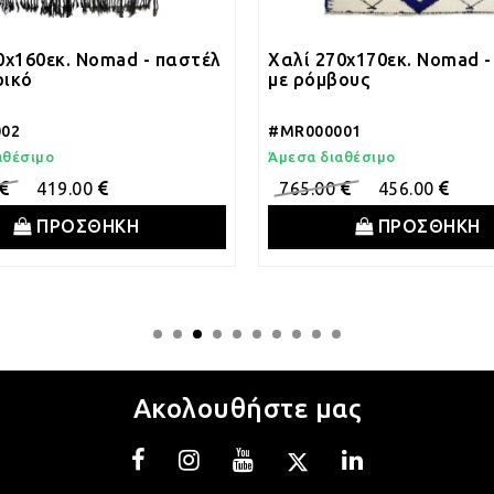
0x160εκ. Nomad - παστέλ
Χαλί 270x170εκ. Nomad -
ρικό
με ρόμβους
02
#MR000001
αθέσιμο
Άμεσα διαθέσιμο
419.00
765.00
456.00
ΠΡΟΣΘΗΚΗ
ΠΡΟΣΘΗΚΗ
Ακολουθήστε μας