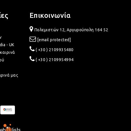
ίες
Επικοινωνία
Πολεμιστών 12, Αργυρούπολη 164 52
ν
[email protected]
dia - UK
( +30 ) 2109935480
καιρινά
( +30 ) 2109954994
ού
ιρινά μας