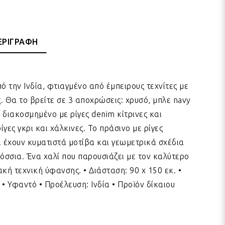
ΕΡΙΓΡΑΦΗ
 την Ινδία, φτιαγμένο από έμπειρους τεχνίτες με
. Θα το βρείτε σε 3 αποχρώσεις: χρυσό, μπλε navy
ι διακοσμημένο με ρίγες denim κίτρινες και
ίγες γκρι και χάλκινες. Το πράσινο με ρίγες
α έχουν κυματιστά μοτίβα και γεωμετρικά σχέδια
σσια. Ένα χαλί που παρουσιάζει με τον καλύτερο
κή τεχνική ύφανσης. • Διάσταση: 90 x 150 εκ. •
 Υφαντό • Προέλευση: Ινδία • Προϊόν δίκαιου