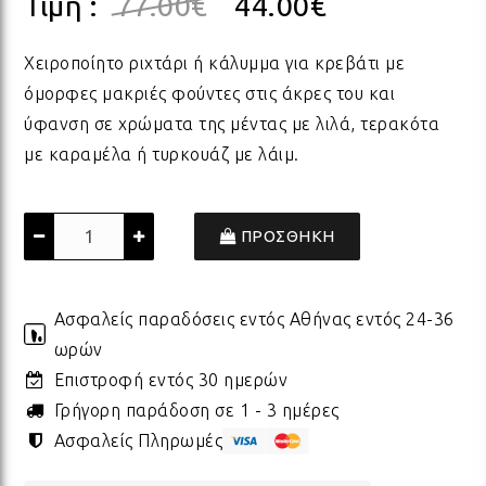
Τιμή :
77.00
€
44.00
€
ΠΟΡΣΕΛΑΝΗ
ΓΙΑ ΤΗ ΔΑΣΚΑΛΑ
ΥΛΙΚΑ ΓΙΑ ΛΑΜΠΑΔΕΣ
ΧΑΛΙΑ
ΣΤΡ
ΒΡΑ
ΜΕΤ
ΕΠΙ
Χειροποίητο ριχτάρι ή κάλυμμα για κρεβάτι με
όμορφες μακριές φούντες στις άκρες του και
ύφανση σε χρώματα της μέντας με λιλά, τερακότα
ECO FRIENDLY
ΓΙΑ ΤΟΝ ΔΑΣΚΑΛΟ
ΥΛΙΚΑ ΓΙΑ ΓΟΥΡΙΑ
ΜΑΞΙΛΑΡΙΑ
ΧΑΛ
ΒΡΑ
ΒΡΑ
με καραμέλα ή τυρκουάζ με λάιμ.
ΟΛΑ ΤΑ ΠΡΟΪΟΝΤΑ
VINTAGE
ΓΙΑ ΤΗ ΜΑΜΑ
ΥΛΙΚΑ ΓΙΑ ΜΠΟΜΠΟΝΙΕΡΕΣ
ΨΑΘ
ΚΑΛ
ΠΡΟΣΘΗΚΗ
ΟΛΑ ΤΑ ΠΡΟΪΟΝΤΑ
ΠΡΟΙΟΝΤΑ ΠΡΟΒΟΛΗΣ - ΣΤΑΝΤ
ΓΙΑ ΤΟΝ ΜΠΑΜΠΑ
ΧΑΛ
ΥΛΙ
Ασφαλείς παραδόσεις εντός Αθήνας εντός 24-36
ωρών
ΤΕΛΕΥΤΑΙΑ ΚΟΜΜΑΤΙΑ -
ΓΙΑ ΦΙΛΟΥΣ
ΟΛΑ
ΠΑΣ
ΔΙΑΚΟΣΜΗΣΗ
Επιστροφή εντός 30 ημερών
Γρήγορη παράδοση σε 1 - 3 ημέρες
ΟΛΑ ΤΑ ΠΡΟΪΟΝΤΑ
Ασφαλείς Πληρωμές
ΓΙΑ ΤΟ ΓΑΜΟ
ΚΟΡ
ΛΑΜ