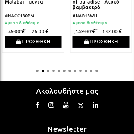
ΛΑΜ
Malabar - μέντα
of paradise - Λευκό
βαμβακερό
#NACC130PM
#NAB13WH
ΛΑΜ
Άμεσα διαθέσιμο
Άμεσα διαθέσιμο
36.00
26.00
159.00
132.00
ΠΡΟΣΘΗΚΗ
ΠΡΟΣΘΗΚΗ
ΛΑΜ
ΛΑΜ
ΛΑΜ
Ακολουθήστε μας
ΛΑΜ
Newsletter
ΛΑΜ