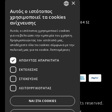
×
Επικοινωνία
Αυτός ο ιστότοπος
GREEK
χρησιμοποιεί τα cookies
ENGLISH
ανίχνευσης
Πολεμιστών 12, Αργυρούπολη 164 52
Αυτός ο ιστότοπος χρησιμοποιεί cookies
[email protected]
για να βελτιώσει την εμπειρία του χρήστη.
( +30 ) 2109935480
Χρησιμοποιώντας τον ιστότοπό μας,
αποδέχεστε όλα τα cookies σύμφωνα με την
( +30 ) 2109954994
πολιτική μας για τα cookie.
Λεπτομέρειες
ΑΠΟΛΎΤΩΣ ΑΠΑΡΑΊΤΗΤΑ
Ασφαλείς Πληρωμές
ΕΚΤΈΛΕΣΗΣ
ΣΤΌΧΕΥΣΗΣ
ΛΕΙΤΟΥΡΓΙΚΌΤΗΤΑΣ
ΝΑΙ ΣΤΑ COOKIES
© Copyright 2020 Synchronia. All rights reserved.
Made with
♥
by