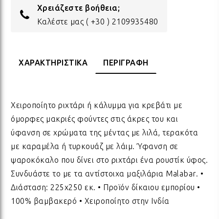
Χρειάζεστε βοήθεια;
ΔΩΡΑ ΓΙΑ BABY SHOWER
ΚΡΕ
ΛΑΜ
Καλέστε μας
( +30 ) 2109935480
ΓΙΑ ΝΕΟΓΕΝΝΗΤΑ
ΜΕ
ΛΑΜ
ΧΑΡΑΚΤΗΡΙΣΤΙΚΑ
ΠΕΡΙΓΡΑΦΗ
ΓΙΑ ΕΠΕΤΕΙΟ - ΒΑΛΕΝΤΙΝΟ
ΟΝΕ
ΛΑΜ
Χειροποίητο ριχτάρι ή κάλυμμα για κρεβάτι με
όμορφες μακριές φούντες στις άκρες του και
ΕΥΧΑΡΙΣΤΩ! - ΝΕΟ ΣΠΙΤΙ
ΒΑΖ
ΛΑΜ
ύφανση σε χρώματα της μέντας με λιλά, τερακότα
με καραμέλα ή τυρκουάζ με λάιμ. Ύφανση σε
EAST OF INDIA
ΚΗΡ
ΛΑΜ
ψαροκόκαλο που δίνει στο ριχτάρι ένα ρουστίκ ύφος.
Συνδυάστε το με τα αντίστοιχα μαξιλάρια Malabar. •
Διάσταση: 225x250 εκ. • Προϊόν δίκαιου εμπορίου •
ΟΛΑ ΤΑ ΠΡΟΪΟΝΤΑ
ΛΑΜ
100% βαμβακερό • Χειροποίητο στην Ινδία