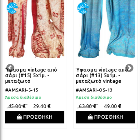
ΛΑΜ
ΛΑΜ
ΛΑΜ
ΛΑΜ
Ύφασμα vintage από
Ύφασμα vintage από
σάρι (#15) 5x1μ. -
σάρι (#13) 5x1μ. -
μεταξωτό
μεταξωτό vintage
ΛΑΜ
#AMSARI-S-15
#AMSARI-OS-13
Άμεσα διαθέσιμο
Άμεσα διαθέσιμο
45.00
29.40
63.00
49.00
ΛΑΜ
ΠΡΟΣΘΗΚΗ
ΠΡΟΣΘΗΚΗ
ΛΑΜ