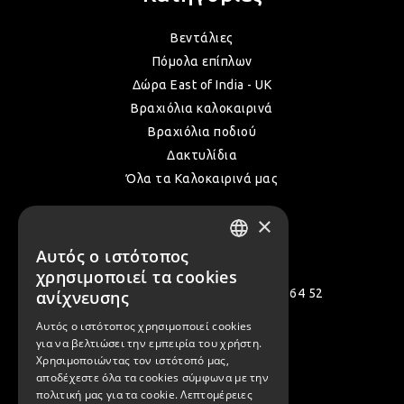
Βεντάλιες
Πόμολα επίπλων
Δώρα East of India - UK
Βραχιόλια καλοκαιρινά
Βραχιόλια ποδιού
Δακτυλίδια
Όλα τα Καλοκαιρινά μας
×
Επικοινωνία
Αυτός ο ιστότοπος
GREEK
χρησιμοποιεί τα cookies
ENGLISH
Πολεμιστών 12, Αργυρούπολη 164 52
ανίχνευσης
[email protected]
Αυτός ο ιστότοπος χρησιμοποιεί cookies
για να βελτιώσει την εμπειρία του χρήστη.
( +30 ) 2109935480
Χρησιμοποιώντας τον ιστότοπό μας,
αποδέχεστε όλα τα cookies σύμφωνα με την
( +30 ) 2109954994
πολιτική μας για τα cookie.
Λεπτομέρειες