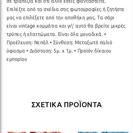
σε τραπέζια και ότι άλλο εσείς φανταστείτε.
ΛΑΜ
Επιλέξτε από τα σχέδια στις φωτογραφίες ή ζητήστε
μας να επιλέξετε από την αποθήκη μας. Τα σάρι
είναι vintage κομμάτια και γι\' αυτό θα βρείτε μικρές
ΛΑΜ
τρύπες ή ελαττώματα. Είναι όλα μοναδικά. •
Προέλευση: Νεπάλ • Σύνθεση: Μεταξωτό παλιό
ΛΑΜ
ύφασμα • Διάσταση: 5μ. x 1μ. • Προϊόν δίκαιου
εμπορίου
ΛΑΜ
ΛΑΜ
ΣΧΕΤΙΚΑ ΠΡΟΪΟΝΤΑ
ΛΑΜ