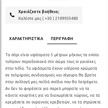
ΔΩΡΑ ΓΙΑ BABY SHOWER
ΚΡΕ
ΛΑΜ
Χρειάζεστε βοήθεια;
Καλέστε μας
( +30 ) 2109935480
ΓΙΑ ΝΕΟΓΕΝΝΗΤΑ
ΜΕ
ΛΑΜ
ΧΑΡΑΚΤΗΡΙΣΤΙΚΑ
ΠΕΡΙΓΡΑΦΗ
ΓΙΑ ΕΠΕΤΕΙΟ - ΒΑΛΕΝΤΙΝΟ
ΟΝΕ
ΛΑΜ
Τα σάρι είναι υφάσματα 5 μέτρων μήκους τα οποία
ΕΥΧΑΡΙΣΤΩ! - ΝΕΟ ΣΠΙΤΙ
ΒΑΖ
ΛΑΜ
τυλίγουν παραδοσιακά στο σώμα τους οι γυναίκες
στην Ινδία. Τα υφάσματα έχουν υπέροχα χρώματα
σε τολμηρούς συνδυασμούς και σίγουρα θα βρείτε
EAST OF INDIA
ΚΗΡ
ΛΑΜ
στην συλλογή μας πολλά σχέδια που θα λατρέψετε.
Αν δεν τα φορέσετε για παρεό μπορείτε να τα
ΟΛΑ ΤΑ ΠΡΟΪΟΝΤΑ
ΛΑΜ
κάνετε κουρτίνες για να διαχωρίσετε χώρους, να τα
κρεμάσετε σε ουρανούς κρεβατιών, να τα στρώσετε