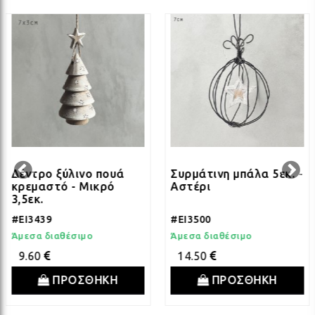
ΛΑΜ
ΛΑΜ
ΛΑΜ
ΛΑΜ
Δέντρο ξύλινο πουά
Συρμάτινη μπάλα 5εκ. -
κρεμαστό - Μικρό
Αστέρι
3,5εκ.
ΛΑΜ
#EI3439
#EI3500
Άμεσα διαθέσιμο
Άμεσα διαθέσιμο
9.60
14.50
ΛΑΜ
ΠΡΟΣΘΗΚΗ
ΠΡΟΣΘΗΚΗ