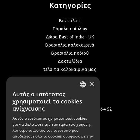
Κατηγορίες
ΛΑΜ
Βεντάλιες
Πόμολα επίπλων
VIN
Δώρα East of India - UK
Βραχιόλια καλοκαιρινά
Βραχιόλια ποδιού
BOH
Δακτυλίδια
Όλα τα Καλοκαιρινά μας
GOT
×
Επικοινωνία
Αυτός ο ιστότοπος
GREEK
χρησιμοποιεί τα cookies
ΠΑΣ
ENGLISH
ανίχνευσης
Πολεμιστών 12, Αργυρούπολη 164 52
Αυτός ο ιστότοπος χρησιμοποιεί cookies
[email protected]
για να βελτιώσει την εμπειρία του χρήστη.
ΥΛΙ
( +30 ) 2109935480
Χρησιμοποιώντας τον ιστότοπό μας,
αποδέχεστε όλα τα cookies σύμφωνα με την