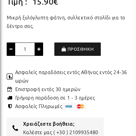
Τιμή :
15.90
€
ΠΟΡΣΕΛΑΝΗ
ΓΙΑ ΤΗ ΔΑΣΚΑΛΑ
ΥΛΙΚΑ ΓΙΑ ΛΑΜΠΑΔΕΣ
ΧΑΛΙΑ
ΣΤΡ
ΒΡΑ
ΜΕΤ
ΕΠΙ
Μικρή ξυλόγλυπτη φάτνη, συλλεκτικό στολίδι για το
δέντρο σας.
ECO FRIENDLY
ΓΙΑ ΤΟΝ ΔΑΣΚΑΛΟ
ΥΛΙΚΑ ΓΙΑ ΓΟΥΡΙΑ
ΜΑΞΙΛΑΡΙΑ
ΧΑΛ
ΒΡΑ
ΒΡΑ
ΠΡΟΣΘΗΚΗ
ΟΛΑ ΤΑ ΠΡΟΪΟΝΤΑ
VINTAGE
ΓΙΑ ΤΗ ΜΑΜΑ
ΥΛΙΚΑ ΓΙΑ ΜΠΟΜΠΟΝΙΕΡΕΣ
ΨΑΘ
ΚΑΛ
Ασφαλείς παραδόσεις εντός Αθήνας εντός 24-36
ΟΛΑ ΤΑ ΠΡΟΪΟΝΤΑ
ΠΡΟΙΟΝΤΑ ΠΡΟΒΟΛΗΣ - ΣΤΑΝΤ
ΓΙΑ ΤΟΝ ΜΠΑΜΠΑ
ΧΑΛ
ΥΛΙ
ωρών
Επιστροφή εντός 30 ημερών
Γρήγορη παράδοση σε 1 - 3 ημέρες
ΤΕΛΕΥΤΑΙΑ ΚΟΜΜΑΤΙΑ -
ΓΙΑ ΦΙΛΟΥΣ
ΟΛΑ
ΠΑΣ
ΔΙΑΚΟΣΜΗΣΗ
Ασφαλείς Πληρωμές
ΟΛΑ ΤΑ ΠΡΟΪΟΝΤΑ
Χρειάζεστε βοήθεια;
ΓΙΑ ΤΟ ΓΑΜΟ
ΚΟΡ
ΛΑΜ
Καλέστε μας
( +30 ) 2109935480