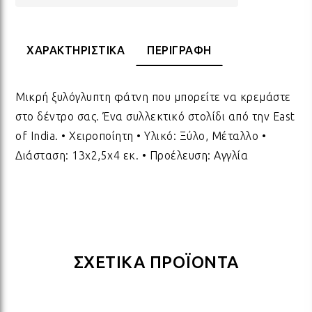
ΔΩΡΑ ΓΙΑ BABY SHOWER
ΚΡΕ
ΛΑΜ
ΧΑΡΑΚΤΗΡΙΣΤΙΚΑ
ΠΕΡΙΓΡΑΦΗ
ΓΙΑ ΝΕΟΓΕΝΝΗΤΑ
ΜΕ
ΛΑΜ
Μικρή ξυλόγλυπτη φάτνη που μπορείτε να κρεμάστε
στο δέντρο σας. Ένα συλλεκτικό στολίδι από την East
ΓΙΑ ΕΠΕΤΕΙΟ - ΒΑΛΕΝΤΙΝΟ
ΟΝΕ
ΛΑΜ
of India. • Χειροποίητη • Υλικό: Ξύλο, Μέταλλο •
Διάσταση: 13x2,5x4 εκ. • Προέλευση: Αγγλία
ΕΥΧΑΡΙΣΤΩ! - ΝΕΟ ΣΠΙΤΙ
ΒΑΖ
ΛΑΜ
EAST OF INDIA
ΚΗΡ
ΛΑΜ
ΣΧΕΤΙΚΑ ΠΡΟΪΟΝΤΑ
ΟΛΑ ΤΑ ΠΡΟΪΟΝΤΑ
ΛΑΜ