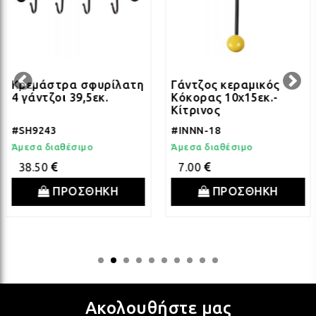
ΛΑΜ
ΛΑΜ
Κρεμάστρα σφυρίλατη
Γάντζος κεραμικός
4 γάντζοι 39,5εκ.
Κόκορας 10x15εκ.-
Κίτρινος
ΛΑΜ
#SH9243
#INNN-18
Άμεσα διαθέσιμο
Άμεσα διαθέσιμο
ΛΑΜ
38.50
7.00
ΠΡΟΣΘΗΚΗ
ΠΡΟΣΘΗΚΗ
ΛΑΜ
ΛΑΜ
Ακολουθήστε μας