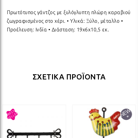
ΔΩΡΑ ΓΙΑ BABY SHOWER
ΚΡΕ
ΛΑΜ
Πρωτότυπος γάντζος με ξυλόγλυπτη πλώρη καραβιού
ζωγραφισμένος στο χέρι. • Υλικά: Ξύλο, μέταλλο •
Προέλευση: Ινδία • Διάσταση: 19x6x10,5 εκ.
ΓΙΑ ΝΕΟΓΕΝΝΗΤΑ
ΜΕ
ΛΑΜ
ΓΙΑ ΕΠΕΤΕΙΟ - ΒΑΛΕΝΤΙΝΟ
ΟΝΕ
ΛΑΜ
ΣΧΕΤΙΚΑ ΠΡΟΪΟΝΤΑ
ΕΥΧΑΡΙΣΤΩ! - ΝΕΟ ΣΠΙΤΙ
ΒΑΖ
ΛΑΜ
EAST OF INDIA
ΚΗΡ
ΛΑΜ
ΟΛΑ ΤΑ ΠΡΟΪΟΝΤΑ
ΛΑΜ