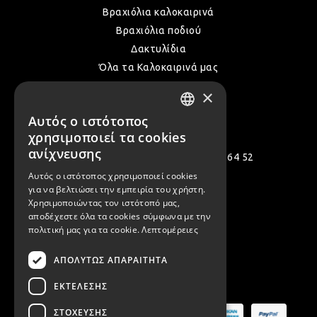
Βραχιόλια καλοκαιρινά
ΛΑΜ
Βραχιόλια ποδιού
Δακτυλίδια
Όλα τα Καλοκαιρινά μας
VIN
×
Επικοινωνία
Αυτός ο ιστότοπος
GREEK
BOH
χρησιμοποιεί τα cookies
ENGLISH
ανίχνευσης
Πολεμιστών 12, Αργυρούπολη 164 52
Αυτός ο ιστότοπος χρησιμοποιεί cookies
[email protected]
GOT
για να βελτιώσει την εμπειρία του χρήστη.
Χρησιμοποιώντας τον ιστότοπό μας,
( +30 ) 2109935480
αποδέχεστε όλα τα cookies σύμφωνα με την
( +30 ) 2109954994
πολιτική μας για τα cookie.
Λεπτομέρειες
ΠΑΣ
ΑΠΟΛΎΤΩΣ ΑΠΑΡΑΊΤΗΤΑ
Ασφαλείς Πληρωμές
ΥΛΙ
ΕΚΤΈΛΕΣΗΣ
ΣΤΌΧΕΥΣΗΣ