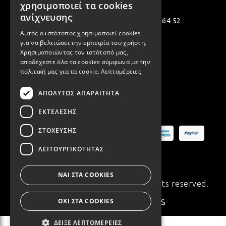
χρησιμοποιεί τα cookies
ENGLISH
ανίχνευσης
ΛΑΜ
Πολεμιστών 12, Αργυρούπολη 164 52
Αυτός ο ιστότοπος χρησιμοποιεί cookies
[email protected]
για να βελτιώσει την εμπειρία του χρήστη.
Χρησιμοποιώντας τον ιστότοπό μας,
( +30 ) 2109935480
VIN
αποδέχεστε όλα τα cookies σύμφωνα με την
πολιτική μας για τα cookie.
Λεπτομέρειες
( +30 ) 2109954994
ΑΠΟΛΎΤΩΣ ΑΠΑΡΑΊΤΗΤΑ
BOH
Ασφαλείς Πληρωμές
ΕΚΤΈΛΕΣΗΣ
GOT
ΣΤΌΧΕΥΣΗΣ
ΛΕΙΤΟΥΡΓΙΚΌΤΗΤΑΣ
ΠΑΣ
ΝΑΙ ΣΤΑ COOKIES
© Copyright 2020 Synchronia. All rights reserved.
ΟΧΙ ΣΤΑ COOKIES
Made with
♥
by
ΥΛΙ
ΔΕΊΞΕ ΛΕΠΤΟΜΈΡΕΙΕΣ