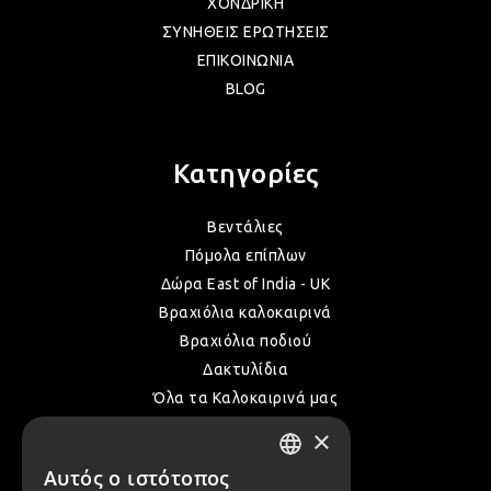
ΧΟΝΔΡΙΚΗ
ΣΥΝΗΘΕΙΣ ΕΡΩΤΗΣΕΙΣ
ΕΠΙΚΟΙΝΩΝΙΑ
ΛΑΜ
BLOG
ΛΑΜ
Κατηγορίες
ΛΑΜ
Βεντάλιες
Πόμολα επίπλων
Δώρα East of India - UK
ΛΑΜ
Βραχιόλια καλοκαιρινά
Βραχιόλια ποδιού
Δακτυλίδια
ΛΑΜ
Όλα τα Καλοκαιρινά μας
×
ΛΑΜ
Αυτός ο ιστότοπος
Επικοινωνία
GREEK