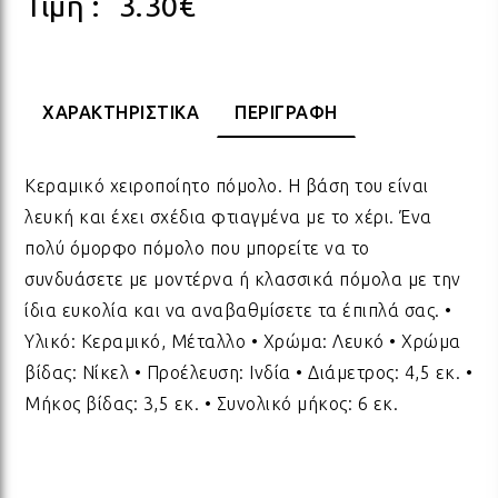
Τιμή :
3.30
€
ΠΟΡΣΕΛΑΝΗ
ΓΙΑ ΤΗ ΔΑΣΚΑΛΑ
ΥΛΙΚΑ ΓΙΑ ΛΑΜΠΑΔΕΣ
ΧΑΛΙΑ
ΣΤΡ
ΒΡΑ
ΜΕΤ
ΕΠΙ
ΧΑΡΑΚΤΗΡΙΣΤΙΚΑ
ΠΕΡΙΓΡΑΦΗ
ECO FRIENDLY
ΓΙΑ ΤΟΝ ΔΑΣΚΑΛΟ
ΥΛΙΚΑ ΓΙΑ ΓΟΥΡΙΑ
ΜΑΞΙΛΑΡΙΑ
ΧΑΛ
ΒΡΑ
ΒΡΑ
Κεραμικό χειροποίητο πόμολο. Η βάση του είναι
ΟΛΑ ΤΑ ΠΡΟΪΟΝΤΑ
VINTAGE
ΓΙΑ ΤΗ ΜΑΜΑ
ΥΛΙΚΑ ΓΙΑ ΜΠΟΜΠΟΝΙΕΡΕΣ
ΨΑΘ
ΚΑΛ
λευκή και έχει σχέδια φτιαγμένα με το χέρι. Ένα
πολύ όμορφο πόμολο που μπορείτε να το
συνδυάσετε με μοντέρνα ή κλασσικά πόμολα με την
ΟΛΑ ΤΑ ΠΡΟΪΟΝΤΑ
ΠΡΟΙΟΝΤΑ ΠΡΟΒΟΛΗΣ - ΣΤΑΝΤ
ΓΙΑ ΤΟΝ ΜΠΑΜΠΑ
ΧΑΛ
ΥΛΙ
ίδια ευκολία και να αναβαθμίσετε τα έπιπλά σας. •
Υλικό: Κεραμικό, Μέταλλο • Χρώμα: Λευκό • Χρώμα
ΤΕΛΕΥΤΑΙΑ ΚΟΜΜΑΤΙΑ -
βίδας: Νίκελ • Προέλευση: Ινδία • Διάμετρος: 4,5 εκ. •
ΓΙΑ ΦΙΛΟΥΣ
ΟΛΑ
ΠΑΣ
ΔΙΑΚΟΣΜΗΣΗ
Μήκος βίδας: 3,5 εκ. • Συνολικό μήκος: 6 εκ.
ΟΛΑ ΤΑ ΠΡΟΪΟΝΤΑ
ΓΙΑ ΤΟ ΓΑΜΟ
ΚΟΡ
ΛΑΜ