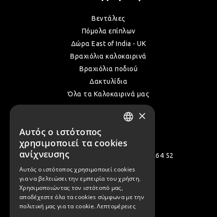
Βεντάλιες
ΛΑΜ
Πόμολα επίπλων
Δώρα East of India - UK
VIN
Βραχιόλια καλοκαιρινά
Βραχιόλια ποδιού
Δακτυλίδια
BOH
Όλα τα Καλοκαιρινά μας
×
GOT
Επικοινωνία
Αυτός ο ιστότοπος
GREEK
χρησιμοποιεί τα cookies
ENGLISH
ανίχνευσης
Πολεμιστών 12, Αργυρούπολη 164 52
ΠΑΣ
Αυτός ο ιστότοπος χρησιμοποιεί cookies
[email protected]
για να βελτιώσει την εμπειρία του χρήστη.
Χρησιμοποιώντας τον ιστότοπό μας,
( +30 ) 2109935480
ΥΛΙ
αποδέχεστε όλα τα cookies σύμφωνα με την
( +30 ) 2109954994
πολιτική μας για τα cookie.
Λεπτομέρειες