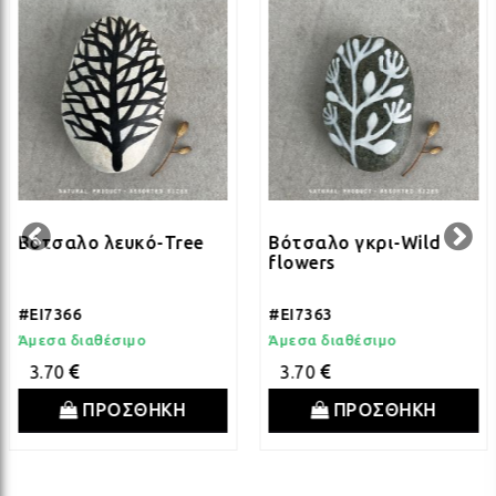
ΛΑΜ
ΛΑΜ
ΛΑΜ
Βότσαλο λευκό-Tree
Βότσαλο γκρι-Wild
ΛΑΜ
flowers
#EI7366
#EI7363
ΛΑΜ
Άμεσα διαθέσιμο
Άμεσα διαθέσιμο
3.70
3.70
ΠΡΟΣΘΗΚΗ
ΠΡΟΣΘΗΚΗ
ΛΑΜ