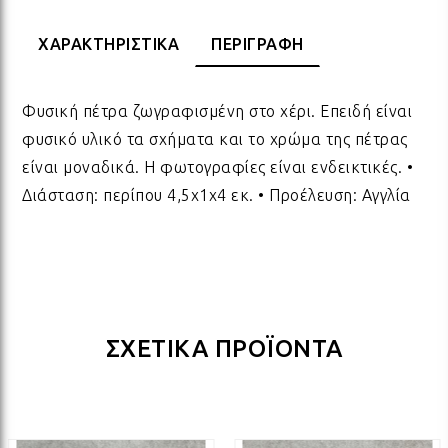
ΔΩΡΑ ΓΙΑ BABY SHOWER
ΚΡΕ
ΛΑΜ
ΧΑΡΑΚΤΗΡΙΣΤΙΚΑ
ΠΕΡΙΓΡΑΦΗ
ΓΙΑ ΝΕΟΓΕΝΝΗΤΑ
ΜΕ
ΛΑΜ
Φυσική πέτρα ζωγραφισμένη στο χέρι. Επειδή είναι
φυσικό υλικό τα σχήματα και το χρώμα της πέτρας
είναι μοναδικά. Η φωτογραφίες είναι ενδεικτικές. •
ΓΙΑ ΕΠΕΤΕΙΟ - ΒΑΛΕΝΤΙΝΟ
ΟΝΕ
ΛΑΜ
Διάσταση: περίπου 4,5x1x4 εκ. • Προέλευση: Αγγλία
ΕΥΧΑΡΙΣΤΩ! - ΝΕΟ ΣΠΙΤΙ
ΒΑΖ
ΛΑΜ
EAST OF INDIA
ΚΗΡ
ΛΑΜ
ΣΧΕΤΙΚΑ ΠΡΟΪΟΝΤΑ
ΟΛΑ ΤΑ ΠΡΟΪΟΝΤΑ
ΛΑΜ