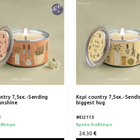
 7,5εκ.-Sending
Κερί country 7,5εκ.-Sending th
ne
biggest hug
#EI2115
μο
Άμεσα διαθέσιμο
24.30