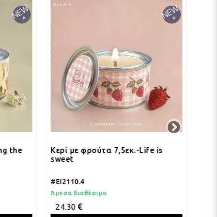
e
Κερί με φρούτα 7,5εκ.-Life is
Κερί με 
sweet
#EI2110.4
#EI2110.3
Άμεσα διαθέσιμο
Άμεσα δια
24.30
24.30