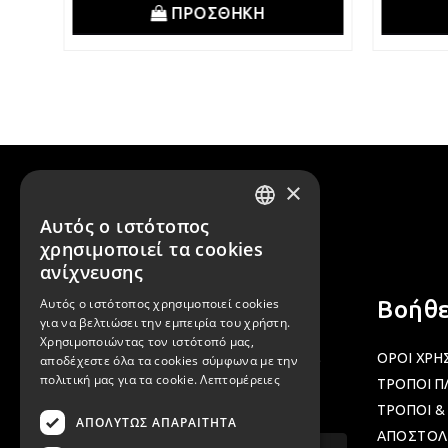
ΠΡΟΣΘΗΚΗ
×
Αυτός ο ιστότοπος
GREEK
χρησιμοποιεί τα cookies
ENGLISH
ανίχνευσης
Αυτός ο ιστότοπος χρησιμοποιεί cookies
Newsletter
Βοήθε
για να βελτιώσει την εμπειρία του χρήστη.
Χρησιμοποιώντας τον ιστότοπό μας,
Γραφτείτε στα newsletter μας για να
ΟΡΟΙ ΧΡΗ
αποδέχεστε όλα τα cookies σύμφωνα με την
πολιτική μας για τα cookie.
Λεπτομέρειες
μαθαίνετε προσφορές και νέα μας.
ΤΡΟΠΟΙ 
ΤΡΟΠΟΙ &
ΑΠΟΛΎΤΩΣ ΑΠΑΡΑΊΤΗΤΑ
ΑΠΟΣΤΟΛ
Email...