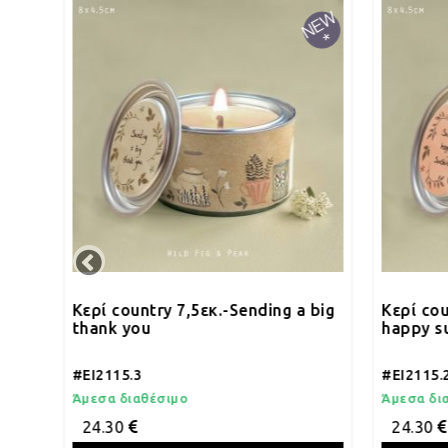
Κερί country 7,5εκ.-Sending a big
Κερί country
thank you
happy sunshi
#EI2115.3
#EI2115.2
Άμεσα διαθέσιμο
Άμεσα διαθέσι
24.30
24.30