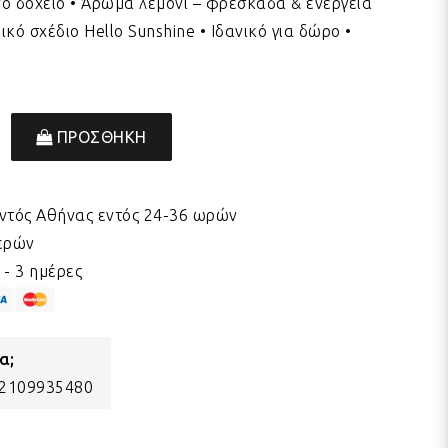
ινο δοχείο • Άρωμα λεμόνι – φρεσκάδα & ενέργεια
ικό σχέδιο Hello Sunshine • Ιδανικό για δώρο •
ΠΡΟΣΘΗΚΗ
ντός Αθήνας εντός 24-36 ωρών
μερών
- 3 ημέρες
α;
) 2109935480