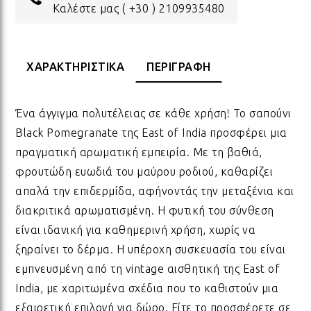
Καλέστε μας
( +30 ) 2109935480
ΔΩΡΑ ΓΙΑ BABY SHOWER
ΚΡΕ
ΛΑΜ
ΧΑΡΑΚΤΗΡΙΣΤΙΚΑ
ΠΕΡΙΓΡΑΦΗ
ΓΙΑ ΝΕΟΓΕΝΝΗΤΑ
ΜΕ
ΛΑΜ
Ένα άγγιγμα πολυτέλειας σε κάθε χρήση! Το σαπούνι
ΓΙΑ ΕΠΕΤΕΙΟ - ΒΑΛΕΝΤΙΝΟ
ΟΝΕ
ΛΑΜ
Black Pomegranate της East of India προσφέρει μια
πραγματική αρωματική εμπειρία. Με τη βαθιά,
φρουτώδη ευωδιά του μαύρου ροδιού, καθαρίζει
ΕΥΧΑΡΙΣΤΩ! - ΝΕΟ ΣΠΙΤΙ
ΒΑΖ
ΛΑΜ
απαλά την επιδερμίδα, αφήνοντάς την μεταξένια και
διακριτικά αρωματισμένη. Η φυτική του σύνθεση
EAST OF INDIA
ΚΗΡ
ΛΑΜ
είναι ιδανική για καθημερινή χρήση, χωρίς να
ξηραίνει το δέρμα. Η υπέροχη συσκευασία του είναι
εμπνευσμένη από τη vintage αισθητική της East of
ΟΛΑ ΤΑ ΠΡΟΪΟΝΤΑ
ΛΑΜ
India, με χαριτωμένα σχέδια που το καθιστούν μια
εξαιρετική επιλογή για δώρο. Είτε το προσφέρετε σε