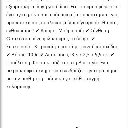
εξαιρετική επιλογή για δώρο. Είτε το προσφέρετε σε
ΔΩΡΑ ΓΙΑ BABY SHOWER
ΚΡΕ
ΛΑΜ
ένα αγαπημένο σας πρόσωπο είτε το κρατήσετε για
προσωπική σας απόλαυση, είναι σίγουρο ότι θα σας
ΓΙΑ ΝΕΟΓΕΝΝΗΤΑ
ΜΕ
ΛΑΜ
ενθουσιάσει! ✔ Άρωμα: Μαύρο ρόδι ✔ Σύνθεση:
Φυτικό σαπούνι, φιλικό προς το δέρμα ✔
Συσκευασία: Χειροποίητο κουτί με μοναδικά σχέδια
ΓΙΑ ΕΠΕΤΕΙΟ - ΒΑΛΕΝΤΙΝΟ
ΟΝΕ
ΛΑΜ
✔ Βάρος: 100g ✔ Διαστάσεις: 8,5 x 2,5 x 5,5 εκ. ✔
Προέλευση: Κατασκευάζεται στη Βρετανία Ένα
μικρό κομψοτέχνημα που συνδυάζει την περιποίηση
ΕΥΧΑΡΙΣΤΩ! - ΝΕΟ ΣΠΙΤΙ
ΒΑΖ
ΛΑΜ
με την αισθητική – ιδανικό για κάθε στιγμή
χαλάρωσης!
EAST OF INDIA
ΚΗΡ
ΛΑΜ
ΟΛΑ ΤΑ ΠΡΟΪΟΝΤΑ
ΛΑΜ