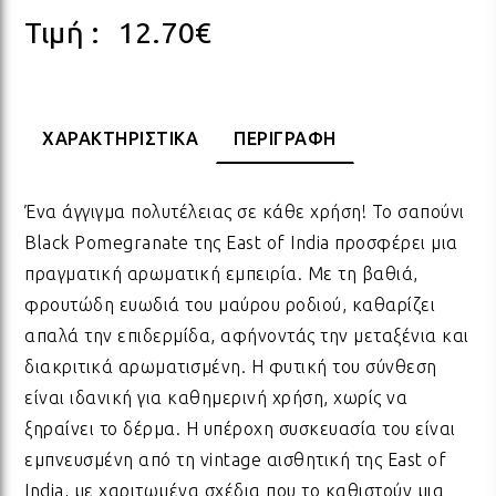
Τιμή :
12.70
€
ΠΟΡΣΕΛΑΝΗ
ΓΙΑ ΤΗ ΔΑΣΚΑΛΑ
ΥΛΙΚΑ ΓΙΑ ΛΑΜΠΑΔΕΣ
ΧΑΛΙΑ
ΣΤΡ
ΒΡΑ
ΜΕΤ
ΕΠΙ
ECO FRIENDLY
ΓΙΑ ΤΟΝ ΔΑΣΚΑΛΟ
ΥΛΙΚΑ ΓΙΑ ΓΟΥΡΙΑ
ΜΑΞΙΛΑΡΙΑ
ΧΑΛ
ΒΡΑ
ΒΡΑ
ΧΑΡΑΚΤΗΡΙΣΤΙΚΑ
ΠΕΡΙΓΡΑΦΗ
ΟΛΑ ΤΑ ΠΡΟΪΟΝΤΑ
Ένα άγγιγμα πολυτέλειας σε κάθε χρήση! Το σαπούνι
VINTAGE
ΓΙΑ ΤΗ ΜΑΜΑ
ΥΛΙΚΑ ΓΙΑ ΜΠΟΜΠΟΝΙΕΡΕΣ
ΨΑΘ
ΚΑΛ
Black Pomegranate της East of India προσφέρει μια
πραγματική αρωματική εμπειρία. Με τη βαθιά,
ΟΛΑ ΤΑ ΠΡΟΪΟΝΤΑ
ΠΡΟΙΟΝΤΑ ΠΡΟΒΟΛΗΣ - ΣΤΑΝΤ
ΓΙΑ ΤΟΝ ΜΠΑΜΠΑ
ΧΑΛ
ΥΛΙ
φρουτώδη ευωδιά του μαύρου ροδιού, καθαρίζει
απαλά την επιδερμίδα, αφήνοντάς την μεταξένια και
ΤΕΛΕΥΤΑΙΑ ΚΟΜΜΑΤΙΑ -
διακριτικά αρωματισμένη. Η φυτική του σύνθεση
ΓΙΑ ΦΙΛΟΥΣ
ΟΛΑ
ΠΑΣ
ΔΙΑΚΟΣΜΗΣΗ
είναι ιδανική για καθημερινή χρήση, χωρίς να
ξηραίνει το δέρμα. Η υπέροχη συσκευασία του είναι
ΟΛΑ ΤΑ ΠΡΟΪΟΝΤΑ
ΓΙΑ ΤΟ ΓΑΜΟ
ΚΟΡ
ΛΑΜ
εμπνευσμένη από τη vintage αισθητική της East of
India, με χαριτωμένα σχέδια που το καθιστούν μια