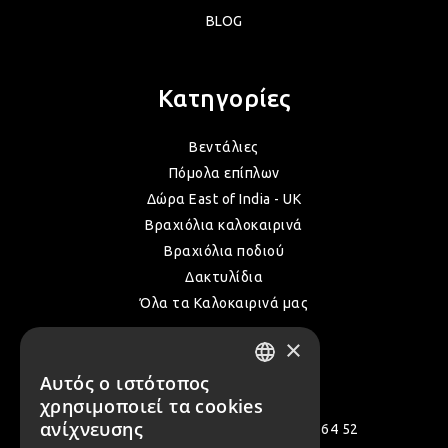
BLOG
ΛΑΜ
Κατηγορίες
VIN
Βεντάλιες
Πόμολα επίπλων
BOH
Δώρα East of India - UK
Βραχιόλια καλοκαιρινά
Βραχιόλια ποδιού
GOT
Δακτυλίδια
Όλα τα Καλοκαιρινά μας
ΠΑΣ
×
Επικοινωνία
Αυτός ο ιστότοπος
GREEK
ΥΛΙ
χρησιμοποιεί τα cookies
ENGLISH
ανίχνευσης
Πολεμιστών 12, Αργυρούπολη 164 52