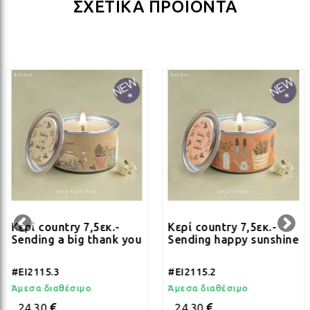
ΣΧΕΤΙΚΑ ΠΡΟΪΟΝΤΑ
ΛΑΜ
ΛΑΜ
ΛΑΜ
ΛΑΜ
ΛΑΜ
Κερί country 7,5εκ.-
Κερί country 7,5εκ.-
Sending a big thank you
Sending happy sunshine
ΛΑΜ
#EI2115.3
#EI2115.2
Άμεσα διαθέσιμο
Άμεσα διαθέσιμο
24.30
24.30