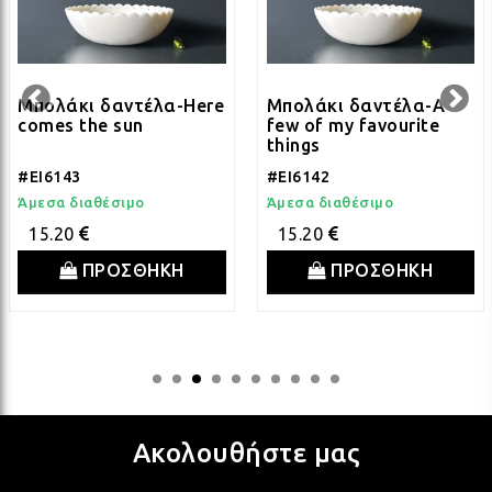
ΛΑΜ
ΛΑΜ
Μπολάκι δαντέλα-Here
Μπολάκι δαντέλα-A
comes the sun
few of my favourite
things
ΛΑΜ
#EI6143
#EI6142
Άμεσα διαθέσιμο
Άμεσα διαθέσιμο
15.20
15.20
ΛΑΜ
ΠΡΟΣΘΗΚΗ
ΠΡΟΣΘΗΚΗ
ΛΑΜ
ΛΑΜ
Ακολουθήστε μας