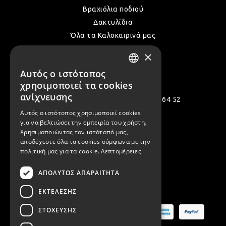
Βραχιόλια ποδιού
ΛΑΜ
Δακτυλίδια
Όλα τα Καλοκαιρινά μας
×
VIN
Αυτός ο ιστότοπος
Επικοινωνία
GREEK
χρησιμοποιεί τα cookies
BOH
ENGLISH
ανίχνευσης
Πολεμιστών 12, Αργυρούπολη 164 52
Αυτός ο ιστότοπος χρησιμοποιεί cookies
[email protected]
για να βελτιώσει την εμπειρία του χρήστη.
GOT
Χρησιμοποιώντας τον ιστότοπό μας,
( +30 ) 2109935480
αποδέχεστε όλα τα cookies σύμφωνα με την
( +30 ) 2109954994
πολιτική μας για τα cookie.
Λεπτομέρειες
ΠΑΣ
ΑΠΟΛΎΤΩΣ ΑΠΑΡΑΊΤΗΤΑ
Ασφαλείς Πληρωμές
ΕΚΤΈΛΕΣΗΣ
ΥΛΙ
ΣΤΌΧΕΥΣΗΣ