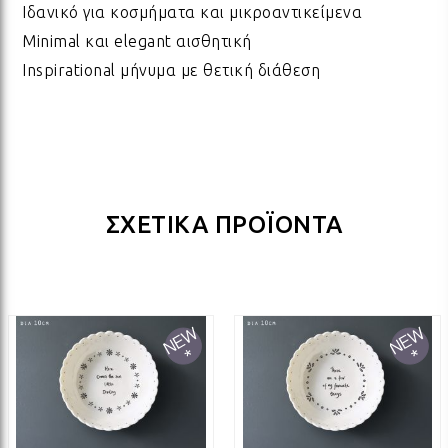
Ιδανικό για κοσμήματα και μικροαντικείμενα
ΔΩΡΑ ΓΙΑ BABY SHOWER
ΚΡΕ
ΛΑΜ
Minimal και elegant αισθητική
Inspirational μήνυμα με θετική διάθεση
ΓΙΑ ΝΕΟΓΕΝΝΗΤΑ
ΜΕ
ΛΑΜ
ΓΙΑ ΕΠΕΤΕΙΟ - ΒΑΛΕΝΤΙΝΟ
ΟΝΕ
ΛΑΜ
ΣΧΕΤΙΚΑ ΠΡΟΪΟΝΤΑ
ΕΥΧΑΡΙΣΤΩ! - ΝΕΟ ΣΠΙΤΙ
ΒΑΖ
ΛΑΜ
EAST OF INDIA
ΚΗΡ
ΛΑΜ
ΟΛΑ ΤΑ ΠΡΟΪΟΝΤΑ
ΛΑΜ