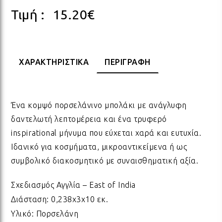
Τιμή :
15.20
€
ΠΟΡΣΕΛΑΝΗ
ΓΙΑ ΤΗ ΔΑΣΚΑΛΑ
ΥΛΙΚΑ ΓΙΑ ΛΑΜΠΑΔΕΣ
ΧΑΛΙΑ
ΣΤΡ
ΒΡΑ
ΜΕΤ
ΕΠΙ
ECO FRIENDLY
ΓΙΑ ΤΟΝ ΔΑΣΚΑΛΟ
ΥΛΙΚΑ ΓΙΑ ΓΟΥΡΙΑ
ΜΑΞΙΛΑΡΙΑ
ΧΑΛ
ΒΡΑ
ΒΡΑ
ΧΑΡΑΚΤΗΡΙΣΤΙΚΑ
ΠΕΡΙΓΡΑΦΗ
ΟΛΑ ΤΑ ΠΡΟΪΟΝΤΑ
VINTAGE
ΓΙΑ ΤΗ ΜΑΜΑ
ΥΛΙΚΑ ΓΙΑ ΜΠΟΜΠΟΝΙΕΡΕΣ
ΨΑΘ
ΚΑΛ
Ένα κομψό πορσελάνινο μπολάκι με ανάγλυφη
δαντελωτή λεπτομέρεια και ένα τρυφερό
ΟΛΑ ΤΑ ΠΡΟΪΟΝΤΑ
ΠΡΟΙΟΝΤΑ ΠΡΟΒΟΛΗΣ - ΣΤΑΝΤ
ΓΙΑ ΤΟΝ ΜΠΑΜΠΑ
ΧΑΛ
ΥΛΙ
inspirational μήνυμα που εύχεται χαρά και ευτυχία.
Ιδανικό για κοσμήματα, μικροαντικείμενα ή ως
συμβολικό διακοσμητικό με συναισθηματική αξία.
ΤΕΛΕΥΤΑΙΑ ΚΟΜΜΑΤΙΑ -
ΓΙΑ ΦΙΛΟΥΣ
ΟΛΑ
ΠΑΣ
ΔΙΑΚΟΣΜΗΣΗ
Σχεδιασμός Αγγλία – East of India
Διάσταση: 0,238x3x10 εκ.
ΟΛΑ ΤΑ ΠΡΟΪΟΝΤΑ
ΓΙΑ ΤΟ ΓΑΜΟ
ΚΟΡ
ΛΑΜ
Υλικό: Πορσελάνη