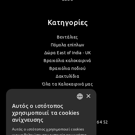
ΛΑΜ
Κατηγορίες
Βεντάλιες
ΛΑΜ
Πόμολα επίπλων
Δώρα East of India - UK
ΛΑΜ
Βραχιόλια καλοκαιρινά
Βραχιόλια ποδιού
Δακτυλίδια
ΛΑΜ
Όλα τα Καλοκαιρινά μας
×
ΛΑΜ
Αυτός ο ιστότοπος
Επικοινωνία
GREEK
χρησιμοποιεί τα cookies
ENGLISH
ανίχνευσης
Πολεμιστών 12, Αργυρούπολη 164 52
ΛΑΜ
Αυτός ο ιστότοπος χρησιμοποιεί cookies
[email protected]
για να βελτιώσει την εμπειρία του χρήστη.