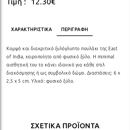
Τιμή :
12.30
€
ΠΟΡΣΕΛΑΝΗ
ΓΙΑ ΤΗ ΔΑΣΚΑΛΑ
ΥΛΙΚΑ ΓΙΑ ΛΑΜΠΑΔΕΣ
ΧΑΛΙΑ
ΣΤΡ
ΒΡΑ
ΜΕΤ
ΕΠΙ
ΧΑΡΑΚΤΗΡΙΣΤΙΚΑ
ΠΕΡΙΓΡΑΦΗ
ECO FRIENDLY
ΓΙΑ ΤΟΝ ΔΑΣΚΑΛΟ
ΥΛΙΚΑ ΓΙΑ ΓΟΥΡΙΑ
ΜΑΞΙΛΑΡΙΑ
ΧΑΛ
ΒΡΑ
ΒΡΑ
Κομψό και διακριτικό ξυλόγλυπτο πουλάκι της East
ΟΛΑ ΤΑ ΠΡΟΪΟΝΤΑ
VINTAGE
ΓΙΑ ΤΗ ΜΑΜΑ
ΥΛΙΚΑ ΓΙΑ ΜΠΟΜΠΟΝΙΕΡΕΣ
ΨΑΘ
ΚΑΛ
of India, χειροποίητο από φυσικό ξύλο. Η minimal
αισθητική του το κάνει ιδανικό για κάθε στιλ
διακόσμησης ή ως συμβολικό δώμο. Διαστάσεις: 6 x
ΟΛΑ ΤΑ ΠΡΟΪΟΝΤΑ
ΠΡΟΙΟΝΤΑ ΠΡΟΒΟΛΗΣ - ΣΤΑΝΤ
ΓΙΑ ΤΟΝ ΜΠΑΜΠΑ
ΧΑΛ
ΥΛΙ
2,5 x 5 cm. Υλικό: φυσικό ξύλο.
ΤΕΛΕΥΤΑΙΑ ΚΟΜΜΑΤΙΑ -
ΓΙΑ ΦΙΛΟΥΣ
ΟΛΑ
ΠΑΣ
ΔΙΑΚΟΣΜΗΣΗ
ΟΛΑ ΤΑ ΠΡΟΪΟΝΤΑ
ΓΙΑ ΤΟ ΓΑΜΟ
ΚΟΡ
ΛΑΜ
ΣΧΕΤΙΚΑ ΠΡΟΪΟΝΤΑ