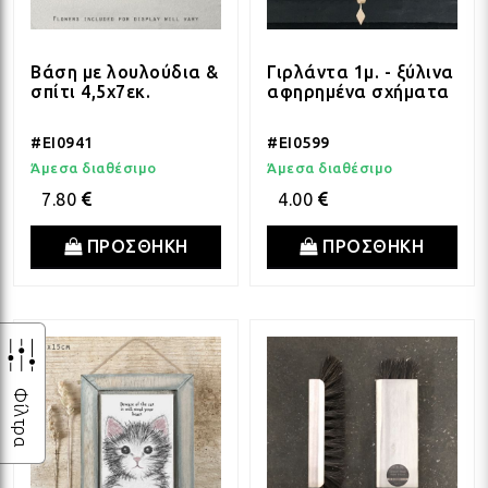
Βάση με λουλούδια &
Γιρλάντα 1μ. - ξύλινα
σπίτι 4,5x7εκ.
αφηρημένα σχήματα
#EI0941
#EI0599
Άμεσα διαθέσιμο
Άμεσα διαθέσιμο
7.80
4.00
ΠΡΟΣΘΗΚΗ
ΠΡΟΣΘΗΚΗ
Φίλτρα