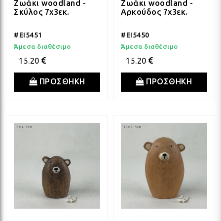
Ζωάκι woodland -
Ζωάκι woodland -
Σκύλος 7x3εκ.
Αρκούδος 7x3εκ.
ΛΑΜ
#EI5451
#EI5450
Άμεσα διαθέσιμο
Άμεσα διαθέσιμο
VIN
15.20
15.20
ΠΡΟΣΘΗΚΗ
ΠΡΟΣΘΗΚΗ
BOH
GOT
ΠΑΣ
ΥΛΙ