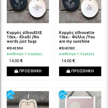
Κορμός silhouEttE
Κορμός silhouette
10εκ.- Κλαδί /No
10εκ.- Φύλλα /You
words just hugs
are my sunshine
#EI4350H
#EI4350C
Διαθέσιμο 1-3 ημέρες
Διαθέσιμο 1-3 ημέρες
14.00
14.00
ΠΡΟΣΘΗΚΗ
ΠΡΟΣΘΗΚΗ