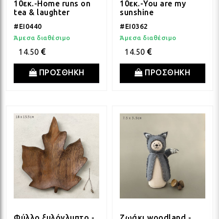
ΛΑΜ
10εκ.-Home runs on
10εκ.-You are my
tea & laughter
sunshine
#EI0440
#EI0362
ΛΑΜ
Άμεσα διαθέσιμο
Άμεσα διαθέσιμο
14.50
14.50
ΛΑΜ
ΠΡΟΣΘΗΚΗ
ΠΡΟΣΘΗΚΗ
ΛΑΜ
ΛΑΜ
ΛΑΜ
ΛΑΜ
Φύλλο ξυλόγλυπτο -
Ζωάκι woodland -