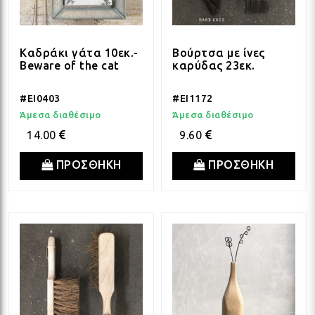
Καδράκι γάτα 10εκ.-
Βούρτσα με ίνες
Beware of the cat
καρύδας 23εκ.
#EI0403
#EI1172
Άμεσα διαθέσιμο
Άμεσα διαθέσιμο
14.00
9.60
ΠΡΟΣΘΗΚΗ
ΠΡΟΣΘΗΚΗ