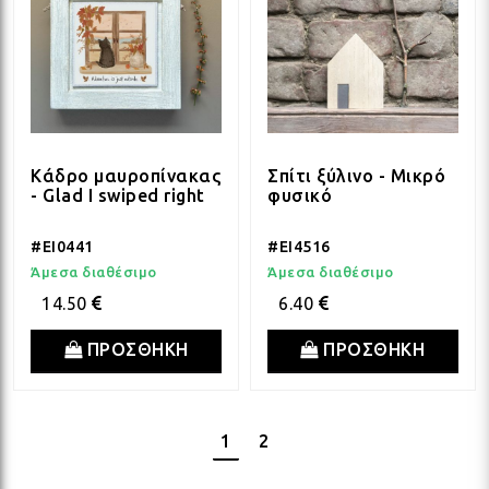
Κάδρο μαυροπίνακας
Σπίτι ξύλινο - Μικρό
- Glad I swiped right
φυσικό
#EI0441
#EI4516
Άμεσα διαθέσιμο
Άμεσα διαθέσιμο
14.50
6.40
ΠΡΟΣΘΗΚΗ
ΠΡΟΣΘΗΚΗ
1
2