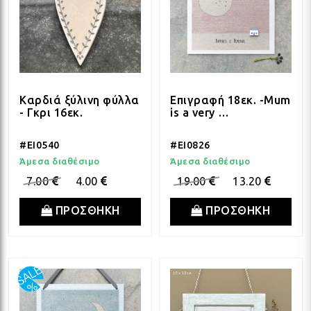
Καρδιά ξύλινη φύλλα
Επιγραφή 18εκ. -Mum
- Γκρι 16εκ.
is a very …
#EI0540
#EI0826
Άμεσα διαθέσιμο
Άμεσα διαθέσιμο
7.00
4.00
19.00
13.20
ΠΡΟΣΘΗΚΗ
ΠΡΟΣΘΗΚΗ