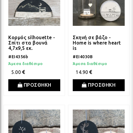
Κορμός silhouette -
Σκηνή σε βάζο -
Σπίτι στα βουνά
Home is where heart
4,7x9,5 εκ.
is
#EI4356b
#EI4030B
Άμεσα διαθέσιμο
Άμεσα διαθέσιμο
5.00
14.90
ΠΡΟΣΘΗΚΗ
ΠΡΟΣΘΗΚΗ