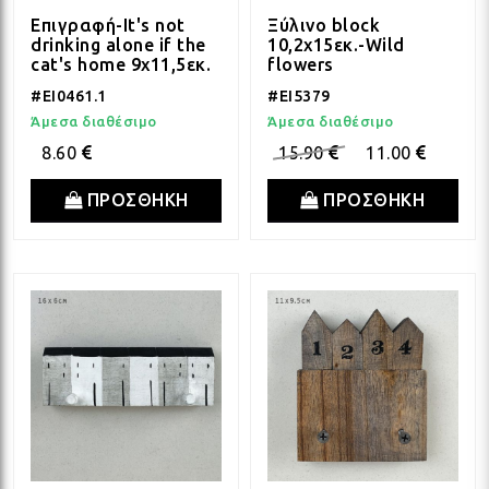
Επιγραφή-It's not
Ξύλινο block
drinking alone if the
10,2x15εκ.-Wild
cat's home 9x11,5εκ.
flowers
#EI0461.1
#EI5379
Άμεσα διαθέσιμο
Άμεσα διαθέσιμο
8.60
15.90
11.00
ΠΡΟΣΘΗΚΗ
ΠΡΟΣΘΗΚΗ