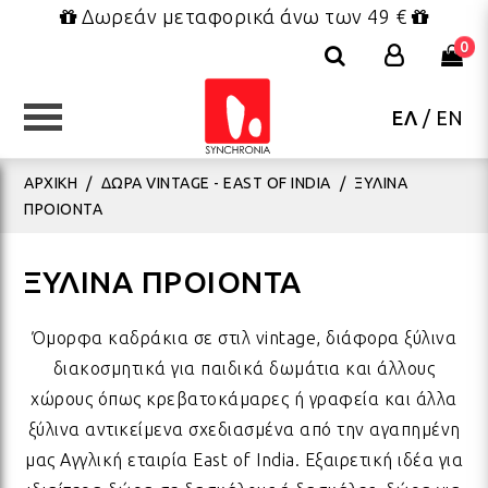
Δωρεάν μεταφορικά άνω των 49 €
0
ΕΛ
/
EN
ΚΑΤΗΓΟΡΙΕΣ
ΚΑΤΗΓΟΡΙΕΣ
ΚΑΤΗΓΟΡΙΕΣ
ΚΑΤΗΓΟΡΙΕΣ
ΚΑΤΗΓΟΡΙΕΣ
ΚΑΤΗΓΟΡΙΕΣ
ΚΑΤΗΓΟΡΙΕΣ
ΑΡΧΙΚΗ
/
ΔΩΡΑ VINTAGE - EAST OF INDIA
/
ΞΥΛΙΝΑ
ΠΡΟΙΟΝΤΑ
ΕΠΙΠΛΑ - ΜΙΚΡΟΕΠΙΠΛΑ
ΔΑΚΤΥΛΙΔΙΑ
FRIDA KAHLO COLLECTION
ΠΑΙΧΝΙΔΙΑ
ΣΥΣΚΕΥΑΣΙΑ
ΒΕΝΤΑΛΙΕΣ
ΧΡΙΣΤΟΥΓΕΝΝΙΑΤΙΚΑ
ΜΑΞ
ΒΡΑ
ΣΑΓ
ΟΛΑ
ΒΑΠ
ΧΡΙ
ΞΥΛΙΝΑ ΠΡΟΙΟΝΤΑ
ΦΩΤΙΣΤΙΚΑ
ΚΟΣΜΗΜΑΤΑ BOHO
ΤΣΑΝΤΕΣ - ΝΕΣΕΣΕΡ - ΠΟΥΓΚΙΑ
ΛΟΥΤΡΙΝΑ
ΕΥΧΕΤΗΡΙΕΣ ΚΑΡΤΕΣ
ΠΑΡΕΟ ΚΑΦΤΑΝΙΑ ΦΟΥΛΑΡΙΑ
ΓΟΥΡΙΑ
ΠΟΥ
ΒΡΑ
ΚΑΠ
ΚΕΡ
ΓΑΜ
ΧΡΙ
Όμορφα καδράκια σε στιλ vintage, διάφορα ξύλινα
διακοσμητικά για παιδικά δωμάτια και άλλους
χώρους όπως κρεβατοκάμαρες ή γραφεία και άλλα
ΚΑΛΟΚΑΙΡΙΝΑ ΔΙΑΚΟΣΜΗΤΙΚΑ
ΜΕΝΤΑΓΙΟΝ - ΚΟΛΙΕ
ΜΠΡΕΛΟΚ - ΜΑΓΝΗΤΑΚΙΑ
ΜΠΡΕΛΟΚ - ΜΑΓΝΗΤΑΚΙΑ
ΕΤΙΚΕΤΕΣ ΔΩΡΟΥ
ΚΑΛΟΚΑΙΡΙΝΑ ΓΟΥΡΙΑ
ΛΑΜΠΑΔΕΣ
ΥΦΑ
ΒΡΑ
ΦΟΥ
ΜΕΤ
ΑΝΟ
ΧΡΙ
ξύλινα αντικείμενα σχεδιασμένα από την αγαπημένη
μας Αγγλική εταιρία East of India. Εξαιρετική ιδέα για
BOHO ΚΟΣΜΗΜΑΤΑ ΤΟΥ
ΥΦΑΣΜΑΤΑ ΔΙΑΚΟΣΜΗΣΗΣ
ΒΡΑΧΙΟΛΙΑ ΠΟΔΙΟΥ
ΠΑΡΕΟ & ΚΑΦΤΑΝΙΑ
ΔΩΡΑ ΡΕΤΡΟ
ΧΑΡΤΙΑ ΠΕΡΙΤΥΛΙΓΜΑΤΟΣ
ΠΑΣΧΑ
ΡΙΧ
ΒΡΑ
ΠΟΡ
ΠΑΣ
ΣΤΟ