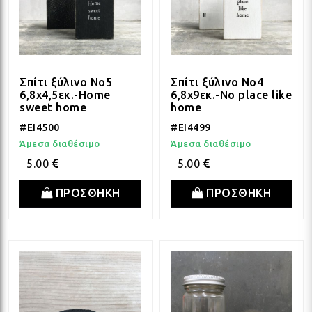
Σπίτι ξύλινο Νο5
Σπίτι ξύλινο Νο4
6,8x4,5εκ.-Home
6,8x9εκ.-No place like
sweet home
home
#EI4500
#EI4499
Άμεσα διαθέσιμο
Άμεσα διαθέσιμο
5.00
5.00
ΠΡΟΣΘΗΚΗ
ΠΡΟΣΘΗΚΗ