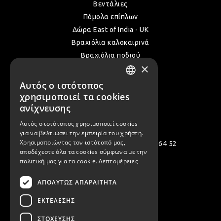
Βεντάλιες
Πόμολα επίπλων
Δώρα East of India - UK
Βραχιόλια καλοκαιρινά
Βραχιόλια ποδιού
×
Δακτυλίδια
Όλα τα Καλοκαιρινά μας
Αυτός ο ιστότοπος
GREEK
χρησιμοποιεί τα cookies
ENGLISH
ανίχνευσης
Επικοινωνία
Αυτός ο ιστότοπος χρησιμοποιεί cookies
για να βελτιώσει την εμπειρία του χρήστη.
Χρησιμοποιώντας τον ιστότοπό μας,
Πολεμιστών 12, Αργυρούπολη 164 52
αποδέχεστε όλα τα cookies σύμφωνα με την
[email protected]
πολιτική μας για τα cookie.
Λεπτομέρειες
( +30 ) 2109935480
ΑΠΟΛΎΤΩΣ ΑΠΑΡΑΊΤΗΤΑ
( +30 ) 2109954994
ΕΚΤΈΛΕΣΗΣ
ΣΤΌΧΕΥΣΗΣ