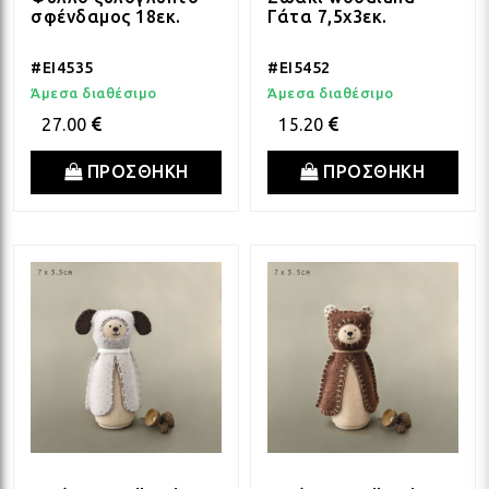
σφένδαμος 18εκ.
Γάτα 7,5x3εκ.
ΛΑΜ
#EI4535
#EI5452
Άμεσα διαθέσιμο
Άμεσα διαθέσιμο
27.00
15.20
ΛΑΜ
ΠΡΟΣΘΗΚΗ
ΠΡΟΣΘΗΚΗ
ΛΑΜ
ΛΑΜ
ΛΑΜ
ΛΑΜ