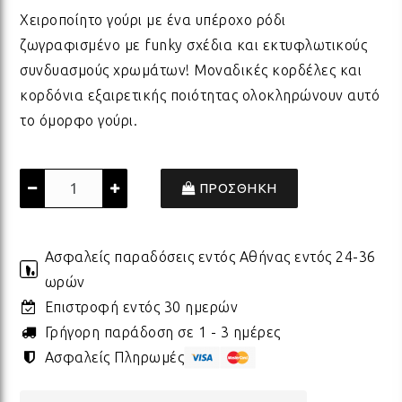
Χειροποίητο γούρι με ένα υπέροχο ρόδι
ΠΟΡΣΕΛΑΝΗ
ΓΙΑ ΤΗ ΔΑΣΚΑΛΑ
ΥΛΙΚΑ ΓΙΑ ΛΑΜΠΑΔΕΣ
ΧΑΛΙΑ
ΣΤΡ
ΒΡΑ
ΜΕΤ
ΕΠΙ
ζωγραφισμένο με funky σχέδια και εκτυφλωτικούς
συνδυασμούς χρωμάτων! Μοναδικές κορδέλες και
κορδόνια εξαιρετικής ποιότητας ολοκληρώνουν αυτό
ECO FRIENDLY
ΓΙΑ ΤΟΝ ΔΑΣΚΑΛΟ
ΥΛΙΚΑ ΓΙΑ ΓΟΥΡΙΑ
ΜΑΞΙΛΑΡΙΑ
ΧΑΛ
ΒΡΑ
ΒΡΑ
το όμορφο γούρι.
ΟΛΑ ΤΑ ΠΡΟΪΟΝΤΑ
VINTAGE
ΓΙΑ ΤΗ ΜΑΜΑ
ΥΛΙΚΑ ΓΙΑ ΜΠΟΜΠΟΝΙΕΡΕΣ
ΨΑΘ
ΚΑΛ
ΠΡΟΣΘΗΚΗ
ΟΛΑ ΤΑ ΠΡΟΪΟΝΤΑ
ΠΡΟΙΟΝΤΑ ΠΡΟΒΟΛΗΣ - ΣΤΑΝΤ
ΓΙΑ ΤΟΝ ΜΠΑΜΠΑ
ΧΑΛ
ΥΛΙ
Ασφαλείς παραδόσεις εντός Αθήνας εντός 24-36
ωρών
ΤΕΛΕΥΤΑΙΑ ΚΟΜΜΑΤΙΑ -
ΓΙΑ ΦΙΛΟΥΣ
ΟΛΑ
ΠΑΣ
Επιστροφή εντός 30 ημερών
ΔΙΑΚΟΣΜΗΣΗ
Γρήγορη παράδοση σε 1 - 3 ημέρες
Ασφαλείς Πληρωμές
ΟΛΑ ΤΑ ΠΡΟΪΟΝΤΑ
ΓΙΑ ΤΟ ΓΑΜΟ
ΚΟΡ
ΛΑΜ