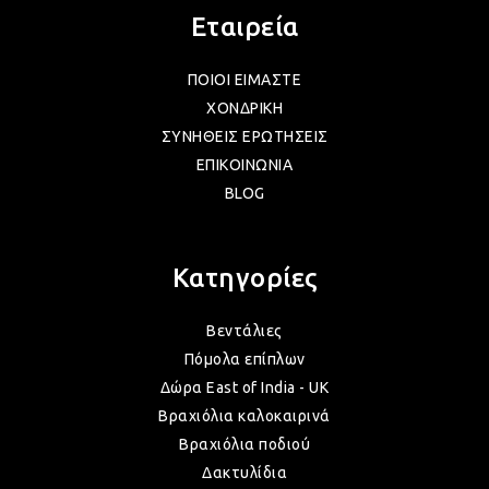
Εταιρεία
ΛΑΜ
ΠΟΙΟΙ ΕΙΜΑΣΤΕ
ΧΟΝΔΡΙΚΗ
VIN
ΣΥΝΗΘΕΙΣ ΕΡΩΤΗΣΕΙΣ
ΕΠΙΚΟΙΝΩΝΙΑ
BLOG
BOH
Κατηγορίες
GOT
Βεντάλιες
ΠΑΣ
Πόμολα επίπλων
Δώρα East of India - UK
Βραχιόλια καλοκαιρινά
ΥΛΙ
Βραχιόλια ποδιού
Δακτυλίδια