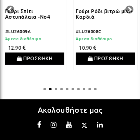
ΛΑΜ
Γούρι Σπίτι
Γούρι Ρόδι βιτρώ μίνι-
Αστυπάλαια -Νο4
Καρδιά
ΛΑΜ
#LU26009A
#LU26008C
Άμεσα διαθέσιμο
Άμεσα διαθέσιμο
ΛΑΜ
12.90
10.90
ΠΡΟΣΘΗΚΗ
ΠΡΟΣΘΗΚΗ
ΛΑΜ
ΛΑΜ
Ακολουθήστε μας
ΛΑΜ
ΛΑΜ