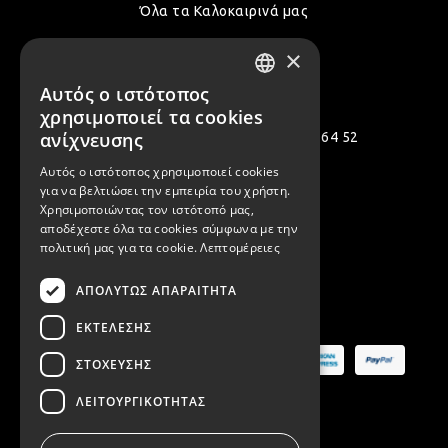
Όλα τα Καλοκαιρινά μας
×
Επικοινωνία
Αυτός ο ιστότοπος
GREEK
χρησιμοποιεί τα cookies
ENGLISH
ανίχνευσης
Πολεμιστών 12, Αργυρούπολη 164 52
[email protected]
Αυτός ο ιστότοπος χρησιμοποιεί cookies
για να βελτιώσει την εμπειρία του χρήστη.
( +30 ) 2109935480
Χρησιμοποιώντας τον ιστότοπό μας,
αποδέχεστε όλα τα cookies σύμφωνα με την
( +30 ) 2109954994
πολιτική μας για τα cookie.
Λεπτομέρειες
ΑΠΟΛΎΤΩΣ ΑΠΑΡΑΊΤΗΤΑ
Ασφαλείς Πληρωμές
ΕΚΤΈΛΕΣΗΣ
ΣΤΌΧΕΥΣΗΣ
ΛΕΙΤΟΥΡΓΙΚΌΤΗΤΑΣ