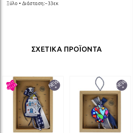
Ξύλο • Διάσταση:~33εκ
ΛΑΜ
ΛΑΜ
ΛΑΜ
ΣΧΕΤΙΚΑ ΠΡΟΪΟΝΤΑ
ΛΑΜ
ΛΑΜ
ΛΑΜ