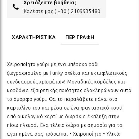
Χρειάζεστε βοήθεια;
ΔΩΡΑ ΓΙΑ BABY SHOWER
ΚΡΕ
ΛΑΜ
Καλέστε μας
( +30 ) 2109935480
ΓΙΑ ΝΕΟΓΕΝΝΗΤΑ
ΜΕ
ΛΑΜ
ΧΑΡΑΚΤΗΡΙΣΤΙΚΑ
ΠΕΡΙΓΡΑΦΗ
ΓΙΑ ΕΠΕΤΕΙΟ - ΒΑΛΕΝΤΙΝΟ
ΟΝΕ
ΛΑΜ
Χειροποίητο γούρι με ένα υπέροχο ρόδι
ζωγραφισμένο με funky σχέδια και εκτυφλωτικούς
ΕΥΧΑΡΙΣΤΩ! - ΝΕΟ ΣΠΙΤΙ
ΒΑΖ
ΛΑΜ
συνδυασμούς χρωμάτων! Μοναδικές κορδέλες και
κορδόνια εξαιρετικής ποιότητας ολοκληρώνουν αυτό
το όμορφο γούρι. Θα το παραλάβετε πάνω στο
EAST OF INDIA
ΚΗΡ
ΛΑΜ
καρτολίνο του και μέσα σε ένα φανταστικό κουτί
από οικολογικό χαρτί με δωράκια έκπληξη στην
ΟΛΑ ΤΑ ΠΡΟΪΟΝΤΑ
ΛΑΜ
πίσω πλευρά. Ένα τέλειο δώρο με σημασία για τα
αγαπημένα σας πρόσωπα. • Χειροποίητο • Υλικό: