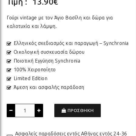
Τιμή :
13.90
€
ΠΟΡΣΕΛΑΝΗ
ΓΙΑ ΤΗ ΔΑΣΚΑΛΑ
ΥΛΙΚΑ ΓΙΑ ΛΑΜΠΑΔΕΣ
ΧΑΛΙΑ
ΣΤΡ
ΒΡΑ
ΜΕΤ
ΕΠΙ
Γούρι vintage με τον Άγιο Βασίλη και δώρα για
καλοτυχία και λάμψη.
ECO FRIENDLY
ΓΙΑ ΤΟΝ ΔΑΣΚΑΛΟ
ΥΛΙΚΑ ΓΙΑ ΓΟΥΡΙΑ
ΜΑΞΙΛΑΡΙΑ
ΧΑΛ
ΒΡΑ
ΒΡΑ
Ελληνικός σχεδιασμός και παραγωγή – Synchronia
Οικολογική συσκευασία δώρου
ΟΛΑ ΤΑ ΠΡΟΪΟΝΤΑ
VINTAGE
ΓΙΑ ΤΗ ΜΑΜΑ
ΥΛΙΚΑ ΓΙΑ ΜΠΟΜΠΟΝΙΕΡΕΣ
ΨΑΘ
ΚΑΛ
Ποιοτική Εγγύηση Synchronia
100% Χειροποίητο
Limited Edition
ΟΛΑ ΤΑ ΠΡΟΪΟΝΤΑ
ΠΡΟΙΟΝΤΑ ΠΡΟΒΟΛΗΣ - ΣΤΑΝΤ
ΓΙΑ ΤΟΝ ΜΠΑΜΠΑ
ΧΑΛ
ΥΛΙ
Άμεση και ασφαλής παράδοση
ΤΕΛΕΥΤΑΙΑ ΚΟΜΜΑΤΙΑ -
ΓΙΑ ΦΙΛΟΥΣ
ΟΛΑ
ΠΑΣ
ΔΙΑΚΟΣΜΗΣΗ
ΠΡΟΣΘΗΚΗ
ΟΛΑ ΤΑ ΠΡΟΪΟΝΤΑ
ΓΙΑ ΤΟ ΓΑΜΟ
ΚΟΡ
ΛΑΜ
Ασφαλείς παραδόσεις εντός Αθήνας εντός 24-36