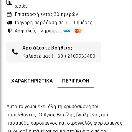
ωρών
ΔΩΡΑ ΓΙΑ BABY SHOWER
ΚΡΕ
ΛΑΜ
Επιστροφή εντός 30 ημερών
Γρήγορη παράδοση σε 1 - 3 ημέρες
Ασφαλείς Πληρωμές
ΓΙΑ ΝΕΟΓΕΝΝΗΤΑ
ΜΕ
ΛΑΜ
Χρειάζεστε βοήθεια;
ΓΙΑ ΕΠΕΤΕΙΟ - ΒΑΛΕΝΤΙΝΟ
ΟΝΕ
ΛΑΜ
Καλέστε μας
( +30 ) 2109935480
ΕΥΧΑΡΙΣΤΩ! - ΝΕΟ ΣΠΙΤΙ
ΒΑΖ
ΛΑΜ
ΧΑΡΑΚΤΗΡΙΣΤΙΚΑ
ΠΕΡΙΓΡΑΦΗ
EAST OF INDIA
ΚΗΡ
ΛΑΜ
Αυτό το γούρι έχει όλη τη χρυσόσκονη του
παρελθόντος. Ο Άγιος Βασίλης βγαλμένος απο
ΟΛΑ ΤΑ ΠΡΟΪΟΝΤΑ
ΛΑΜ
παραμύθι, χαρούμενος και στρογγυλός φορτωμένος
με δώρα! Αυτά είναι τα Χριστούγεννα από το