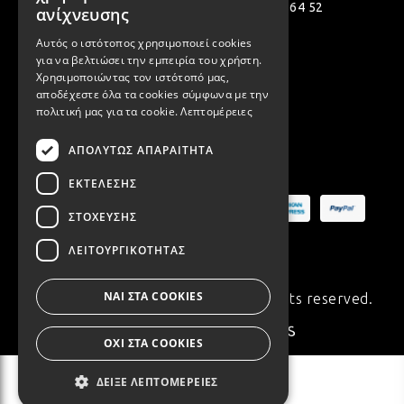
Πολεμιστών 12, Αργυρούπολη 164 52
ENGLISH
ανίχνευσης
[email protected]
Αυτός ο ιστότοπος χρησιμοποιεί cookies
για να βελτιώσει την εμπειρία του χρήστη.
( +30 ) 2109935480
Χρησιμοποιώντας τον ιστότοπό μας,
αποδέχεστε όλα τα cookies σύμφωνα με την
( +30 ) 2109954994
πολιτική μας για τα cookie.
Λεπτομέρειες
ΑΠΟΛΎΤΩΣ ΑΠΑΡΑΊΤΗΤΑ
Ασφαλείς Πληρωμές
ΕΚΤΈΛΕΣΗΣ
ΣΤΌΧΕΥΣΗΣ
ΛΕΙΤΟΥΡΓΙΚΌΤΗΤΑΣ
ΝΑΙ ΣΤΑ COOKIES
© Copyright 2020 Synchronia. All rights reserved.
Made with
♥
by
ΟΧΙ ΣΤΑ COOKIES
ΔΕΊΞΕ ΛΕΠΤΟΜΈΡΕΙΕΣ