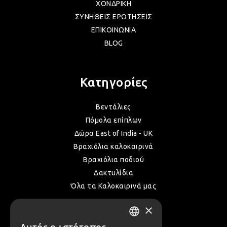
ΧΟΝΔΡΙΚΗ
ΣΥΝΗΘΕΙΣ ΕΡΩΤΗΣΕΙΣ
ΛΑΜ
ΕΠΙΚΟΙΝΩΝΙΑ
BLOG
VIN
Κατηγορίες
BOH
Βεντάλιες
Πόμολα επίπλων
GOT
Δώρα East of India - UK
Βραχιόλια καλοκαιρινά
Βραχιόλια ποδιού
ΠΑΣ
Δακτυλίδια
Όλα τα Καλοκαιρινά μας
ΥΛΙ
×
Επικοινωνία