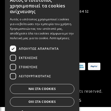
Αυτός ο ιστότοπος
GREEK
χρησιμοποιεί τα cookies
ENGLISH
ανίχνευσης
Πολεμιστών 12, Αργυρούπολη 164 52
Αυτός ο ιστότοπος χρησιμοποιεί cookies
[email protected]
για να βελτιώσει την εμπειρία του χρήστη.
( +30 ) 2109935480
Χρησιμοποιώντας τον ιστότοπό μας,
αποδέχεστε όλα τα cookies σύμφωνα με την
( +30 ) 2109954994
πολιτική μας για τα cookie.
Λεπτομέρειες
ΑΠΟΛΎΤΩΣ ΑΠΑΡΑΊΤΗΤΑ
Ασφαλείς Πληρωμές
ΕΚΤΈΛΕΣΗΣ
ΣΤΌΧΕΥΣΗΣ
ΛΕΙΤΟΥΡΓΙΚΌΤΗΤΑΣ
ΝΑΙ ΣΤΑ COOKIES
© Copyright 2020 Synchronia. All rights reserved.
Made with
♥
by
ΟΧΙ ΣΤΑ COOKIES