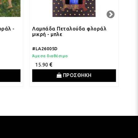
ράλ -
Λαμπάδα Πεταλούδα φλοράλ
Λαμ
μικρή - μπλε
μικρ
#LA26005D
#LA
Άμεσα διαθέσιμο
Άμεσ
15.90
15
ΠΡΟΣΘΗΚΗ