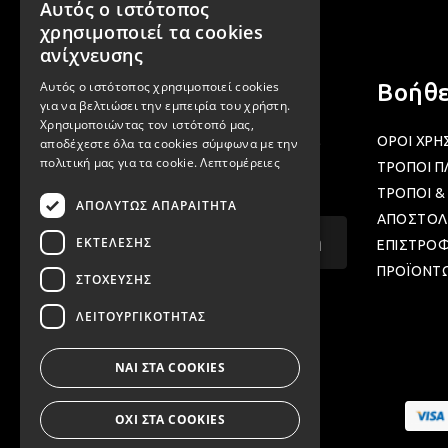
Αυτός ο ιστότοπος
GREEK
χρησιμοποιεί τα cookies
ENGLISH
ανίχνευσης
Αυτός ο ιστότοπος χρησιμοποιεί cookies
Newsletter
Βοήθε
για να βελτιώσει την εμπειρία του χρήστη.
Χρησιμοποιώντας τον ιστότοπό μας,
Γραφτείτε στα newsletter μας για να
ΟΡΟΙ ΧΡΗ
αποδέχεστε όλα τα cookies σύμφωνα με την
πολιτική μας για τα cookie.
Λεπτομέρειες
μαθαίνετε προσφορές και νέα μας.
ΤΡΟΠΟΙ 
ΤΡΟΠΟΙ &
ΑΠΟΛΎΤΩΣ ΑΠΑΡΑΊΤΗΤΑ
ΑΠΟΣΤΟΛ
Email...
Εγγραφή
ΕΚΤΈΛΕΣΗΣ
ΕΠΙΣΤΡΟ
ΠΡΟΪΟΝΤ
ΣΤΌΧΕΥΣΗΣ
ΛΕΙΤΟΥΡΓΙΚΌΤΗΤΑΣ
ΝΑΙ ΣΤΑ COOKIES
ΟΧΙ ΣΤΑ COOKIES