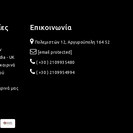
ίες
Επικοινωνία
Πολεμιστών 12, Αργυρούπολη 164 52
ν
[email protected]
dia - UK
( +30 ) 2109935480
καιρινά
( +30 ) 2109954994
ού
ιρινά μας