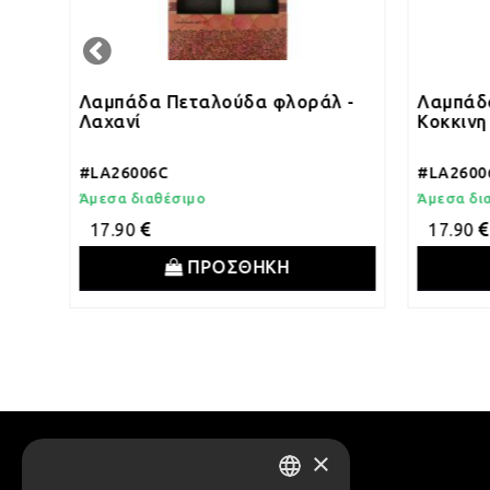
 -
Λαμπάδα Πεταλούδα φλοράλ -
Λαμπάδ
Λαχανί
Κοκκινη
#LA26006C
#LA2600
Άμεσα διαθέσιμο
Άμεσα δι
17.90
17.90
ΠΡΟΣΘΗΚΗ
×