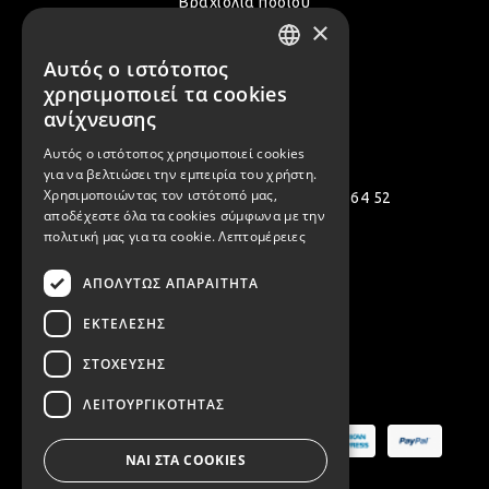
Βραχιόλια ποδιού
×
Δακτυλίδια
Όλα τα Καλοκαιρινά μας
Αυτός ο ιστότοπος
GREEK
χρησιμοποιεί τα cookies
ENGLISH
ανίχνευσης
Επικοινωνία
Αυτός ο ιστότοπος χρησιμοποιεί cookies
για να βελτιώσει την εμπειρία του χρήστη.
Χρησιμοποιώντας τον ιστότοπό μας,
Πολεμιστών 12, Αργυρούπολη 164 52
αποδέχεστε όλα τα cookies σύμφωνα με την
[email protected]
πολιτική μας για τα cookie.
Λεπτομέρειες
( +30 ) 2109935480
ΑΠΟΛΎΤΩΣ ΑΠΑΡΑΊΤΗΤΑ
( +30 ) 2109954994
ΕΚΤΈΛΕΣΗΣ
ΣΤΌΧΕΥΣΗΣ
Ασφαλείς Πληρωμές
ΛΕΙΤΟΥΡΓΙΚΌΤΗΤΑΣ
ΝΑΙ ΣΤΑ COOKIES