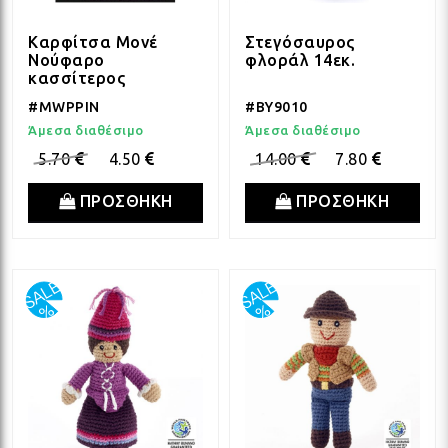
ΛΑΜ
Καρφίτσα Μονέ
Στεγόσαυρος
Νούφαρο
φλοράλ 14εκ.
κασσίτερος
#MWPPIN
#BY9010
VIN
Άμεσα διαθέσιμο
Άμεσα διαθέσιμο
5.70
4.50
14.00
7.80
BOH
ΠΡΟΣΘΗΚΗ
ΠΡΟΣΘΗΚΗ
GOT
ΠΑΣ
ΥΛΙ