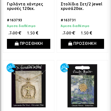
Γιρλάντα χάντρες
Στολίδια Σετ/2 jewel
ΛΑΜ
χρυσές 120εκ.
χρυσά20εκ.
#163793
#163731
ΛΑΜ
Άμεσα διαθέσιμο
Άμεσα διαθέσιμο
7.00
1.50
7.00
1.50
ΛΑΜ
ΠΡΟΣΘΗΚΗ
ΠΡΟΣΘΗΚΗ
ΛΑΜ
ΛΑΜ
ΛΑΜ