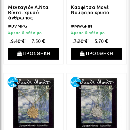
ΛΑΜ
Μενταγιόν Λ.Ντα
Καρφίτσα Μονέ
Βίντσι χρυσό
Νούφαρο χρυσό
άνθρωπος
ΛΑΜ
#DVMPG
#MWGPIN
Άμεσα διαθέσιμο
Άμεσα διαθέσιμο
9.40
7.50
7.20
5.70
ΛΑΜ
ΠΡΟΣΘΗΚΗ
ΠΡΟΣΘΗΚΗ
ΛΑΜ
ΛΑΜ
ΛΑΜ
ΛΑΜ