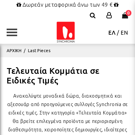
Δωρεάν μεταφορικά άνω των 49 €
0
ΕΛ
/
EN
ΚΑΤΗΓΟΡΙΕΣ
ΚΑΤΗΓΟΡΙΕΣ
ΚΑΤΗΓΟΡΙΕΣ
ΚΑΤΗΓΟΡΙΕΣ
ΚΑΤΗΓΟΡΙΕΣ
ΚΑΤΗΓΟΡΙΕΣ
ΚΑΤΗΓΟΡΙΕΣ
ΑΡΧΙΚΗ
/
Last Pieces
ΕΠΙΠΛΑ - ΜΙΚΡΟΕΠΙΠΛΑ
ΔΑΚΤΥΛΙΔΙΑ
FRIDA KAHLO COLLECTION
ΠΑΙΧΝΙΔΙΑ
ΣΥΣΚΕΥΑΣΙΑ
ΒΕΝΤΑΛΙΕΣ
ΧΡΙΣΤΟΥΓΕΝΝΙΑΤΙΚΑ
ΜΑΞ
ΒΡΑ
ΣΑΓ
ΟΛΑ
ΒΑΠ
ΧΡΙ
Τελευταία Κομμάτια σε
Ειδικές Τιμές
ΦΩΤΙΣΤΙΚΑ
ΚΟΣΜΗΜΑΤΑ BOHO
ΤΣΑΝΤΕΣ - ΝΕΣΕΣΕΡ - ΠΟΥΓΚΙΑ
ΛΟΥΤΡΙΝΑ
ΕΥΧΕΤΗΡΙΕΣ ΚΑΡΤΕΣ
ΠΑΡΕΟ ΚΑΦΤΑΝΙΑ ΦΟΥΛΑΡΙΑ
ΓΟΥΡΙΑ
ΠΟΥ
ΒΡΑ
ΚΑΠ
ΚΕΡ
ΓΑΜ
ΧΡΙ
Ανακαλύψτε μοναδικά δώρα, διακοσμητικά και
αξεσουάρ από προηγούμενες συλλογές Synchronia σε
ΚΑΛΟΚΑΙΡΙΝΑ ΔΙΑΚΟΣΜΗΤΙΚΑ
ΜΕΝΤΑΓΙΟΝ - ΚΟΛΙΕ
ΜΠΡΕΛΟΚ - ΜΑΓΝΗΤΑΚΙΑ
ΜΠΡΕΛΟΚ - ΜΑΓΝΗΤΑΚΙΑ
ΕΤΙΚΕΤΕΣ ΔΩΡΟΥ
ΚΑΛΟΚΑΙΡΙΝΑ ΓΟΥΡΙΑ
ΛΑΜΠΑΔΕΣ
ΥΦΑ
ΒΡΑ
ΦΟΥ
ΜΕΤ
ΑΝΟ
ΧΡΙ
ειδικές τιμές. Στην κατηγορία «Τελευταία Κομμάτια»
θα βρείτε επιλεγμένα προϊόντα με περιορισμένη
BOHO ΚΟΣΜΗΜΑΤΑ ΤΟΥ
διαθεσιμότητα, χειροποίητες δημιουργίες, ιδιαίτερες
ΥΦΑΣΜΑΤΑ ΔΙΑΚΟΣΜΗΣΗΣ
ΒΡΑΧΙΟΛΙΑ ΠΟΔΙΟΥ
ΠΑΡΕΟ & ΚΑΦΤΑΝΙΑ
ΔΩΡΑ ΡΕΤΡΟ
ΧΑΡΤΙΑ ΠΕΡΙΤΥΛΙΓΜΑΤΟΣ
ΠΑΣΧΑ
ΡΙΧ
ΒΡΑ
ΠΟΡ
ΠΑΣ
ΣΤΟ