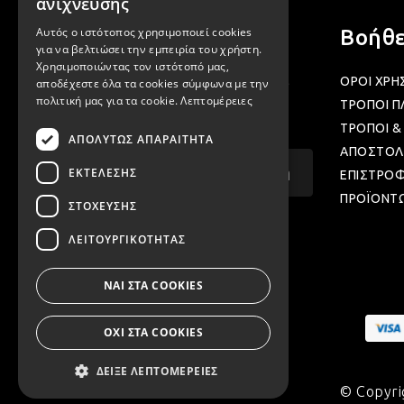
ανίχνευσης
Αυτός ο ιστότοπος χρησιμοποιεί cookies
Newsletter
Βοήθε
για να βελτιώσει την εμπειρία του χρήστη.
Χρησιμοποιώντας τον ιστότοπό μας,
Γραφτείτε στα newsletter μας για να
ΟΡΟΙ ΧΡΗ
αποδέχεστε όλα τα cookies σύμφωνα με την
πολιτική μας για τα cookie.
Λεπτομέρειες
μαθαίνετε προσφορές και νέα μας.
ΤΡΟΠΟΙ 
ΤΡΟΠΟΙ &
ΑΠΟΛΎΤΩΣ ΑΠΑΡΑΊΤΗΤΑ
ΑΠΟΣΤΟΛ
Email...
Εγγραφή
ΕΚΤΈΛΕΣΗΣ
ΕΠΙΣΤΡΟ
ΠΡΟΪΟΝΤ
ΣΤΌΧΕΥΣΗΣ
ΛΕΙΤΟΥΡΓΙΚΌΤΗΤΑΣ
ΝΑΙ ΣΤΑ COOKIES
ΟΧΙ ΣΤΑ COOKIES
ΔΕΊΞΕ ΛΕΠΤΟΜΈΡΕΙΕΣ
© Copyri