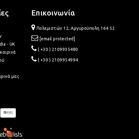
ίες
Επικοινωνία
Πολεμιστών 12, Αργυρούπολη 164 52
ν
[email protected]
dia - UK
( +30 ) 2109935480
καιρινά
( +30 ) 2109954994
ού
ιρινά μας