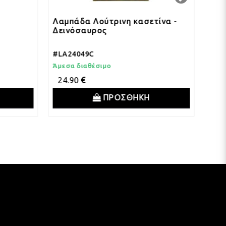
Λαμπάδα Λούτρινη κασετίνα -
Λαμπάδα Λού
Δεινόσαυρος
Δεινόσαυρο
#LA24049C
#LA24048A
Άμεσα διαθέσιμο
Άμεσα διαθέσι
24.90
21.90
ΠΡΟΣΘΗΚΗ