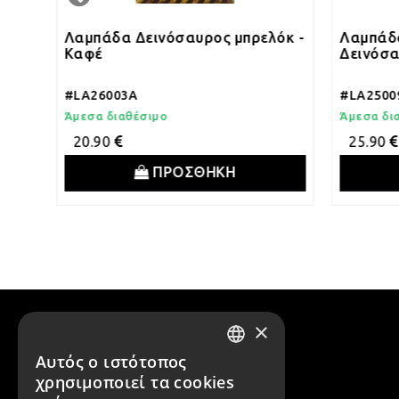
Λαμπάδα Δεινόσαυρος μπρελόκ -
Λαμπάδα Μίνι φλ
Καφέ
Δεινόσαυρος πρ
#LA26003A
#LA25009D
Άμεσα διαθέσιμο
Άμεσα διαθέσιμο
20.90
25.90
ΠΡΟΣΘΗΚΗ
ΠΡΟ
×
Αυτός ο ιστότοπος
GREEK
χρησιμοποιεί τα cookies
ENGLISH