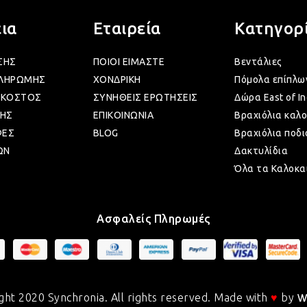
ια
Εταιρεία
Κατηγορ
ΣΗΣ
ΠΟΙΟΙ ΕΙΜΑΣΤΕ
Βεντάλιες
ΠΛΗΡΩΜΗΣ
ΧΟΝΔΡΙΚΗ
Πόμολα επίπλω
 ΚΟΣΤΟΣ
ΣΥΝΗΘΕΙΣ ΕΡΩΤΗΣΕΙΣ
Δώρα East of In
ΗΣ
ΕΠΙΚΟΙΝΩΝΙΑ
Βραχιόλια καλο
ΦΕΣ
BLOG
Βραχιόλια ποδι
ΩΝ
Δακτυλίδια
Όλα τα Καλοκα
Ασφαλείς Πληρωμές
ght 2020 Synchronia. All rights reserved. Made with
♥
by