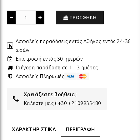
ΔΩΡΑ ΓΙΑ BABY SHOWER
ΚΡΕ
ΛΑΜ
ΠΡΟΣΘΗΚΗ
ΓΙΑ ΝΕΟΓΕΝΝΗΤΑ
ΜΕ
ΛΑΜ
Ασφαλείς παραδόσεις εντός Αθήνας εντός 24-36
ωρών
ΓΙΑ ΕΠΕΤΕΙΟ - ΒΑΛΕΝΤΙΝΟ
ΟΝΕ
ΛΑΜ
Επιστροφή εντός 30 ημερών
Γρήγορη παράδοση σε 1 - 3 ημέρες
Ασφαλείς Πληρωμές
ΕΥΧΑΡΙΣΤΩ! - ΝΕΟ ΣΠΙΤΙ
ΒΑΖ
ΛΑΜ
Χρειάζεστε βοήθεια;
EAST OF INDIA
ΚΗΡ
ΛΑΜ
Καλέστε μας
( +30 ) 2109935480
ΟΛΑ ΤΑ ΠΡΟΪΟΝΤΑ
ΛΑΜ
ΧΑΡΑΚΤΗΡΙΣΤΙΚΑ
ΠΕΡΙΓΡΑΦΗ