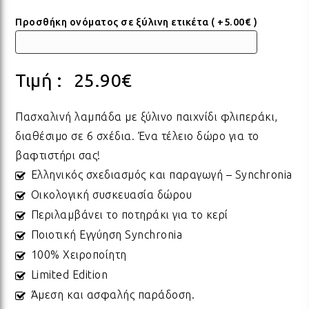
Προσθήκη ονόματος σε ξύλινη ετικέτα ( +5.00€ )
ΠΟΡΣΕΛΑΝΗ
ΓΙΑ ΤΗ ΔΑΣΚΑΛΑ
ΥΛΙΚΑ ΓΙΑ ΛΑΜΠΑΔΕΣ
ΧΑΛΙΑ
ΣΤΡ
ΒΡΑ
ΜΕΤ
ΕΠΙ
Τιμή :
25.90
€
ECO FRIENDLY
ΓΙΑ ΤΟΝ ΔΑΣΚΑΛΟ
ΥΛΙΚΑ ΓΙΑ ΓΟΥΡΙΑ
ΜΑΞΙΛΑΡΙΑ
ΧΑΛ
ΒΡΑ
ΒΡΑ
Πασχαλινή λαμπάδα με ξύλινο παιχνίδι φλιπεράκι,
ΟΛΑ ΤΑ ΠΡΟΪΟΝΤΑ
VINTAGE
ΓΙΑ ΤΗ ΜΑΜΑ
ΥΛΙΚΑ ΓΙΑ ΜΠΟΜΠΟΝΙΕΡΕΣ
ΨΑΘ
ΚΑΛ
διαθέσιμο σε 6 σχέδια. Ένα τέλειο δώρο για το
βαφτιστήρι σας!
Ελληνικός σχεδιασμός και παραγωγή – Synchronia
ΟΛΑ ΤΑ ΠΡΟΪΟΝΤΑ
ΠΡΟΙΟΝΤΑ ΠΡΟΒΟΛΗΣ - ΣΤΑΝΤ
ΓΙΑ ΤΟΝ ΜΠΑΜΠΑ
ΧΑΛ
ΥΛΙ
Οικολογική συσκευασία δώρου
Περιλαμβάνει το ποτηράκι για το κερί
ΤΕΛΕΥΤΑΙΑ ΚΟΜΜΑΤΙΑ -
ΓΙΑ ΦΙΛΟΥΣ
ΟΛΑ
ΠΑΣ
Ποιοτική Εγγύηση Synchronia
ΔΙΑΚΟΣΜΗΣΗ
100% Χειροποίητη
Limited Edition
ΟΛΑ ΤΑ ΠΡΟΪΟΝΤΑ
ΓΙΑ ΤΟ ΓΑΜΟ
ΚΟΡ
ΛΑΜ
Άμεση και ασφαλής παράδοση.