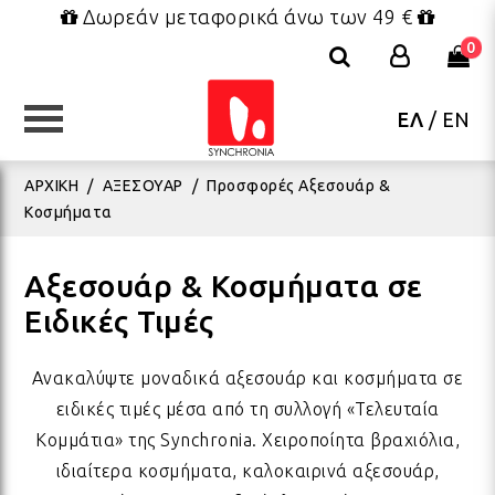
Δωρεάν μεταφορικά άνω των 49 €
0
ΕΛ
/
EN
ΚΑΤΗΓΟΡΙΕΣ
ΚΑΤΗΓΟΡΙΕΣ
ΚΑΤΗΓΟΡΙΕΣ
ΚΑΤΗΓΟΡΙΕΣ
ΚΑΤΗΓΟΡΙΕΣ
ΚΑΤΗΓΟΡΙΕΣ
ΚΑΤΗΓΟΡΙΕΣ
ΑΡΧΙΚΗ
/
ΑΞΕΣΟΥΑΡ
/
Προσφορές Αξεσουάρ &
Κοσμήματα
ΕΠΙΠΛΑ - ΜΙΚΡΟΕΠΙΠΛΑ
ΔΑΚΤΥΛΙΔΙΑ
FRIDA KAHLO COLLECTION
ΠΑΙΧΝΙΔΙΑ
ΣΥΣΚΕΥΑΣΙΑ
ΒΕΝΤΑΛΙΕΣ
ΧΡΙΣΤΟΥΓΕΝΝΙΑΤΙΚΑ
ΜΑΞ
ΒΡΑ
ΣΑΓ
ΟΛΑ
ΒΑΠ
ΧΡΙ
Αξεσουάρ & Κοσμήματα σε
Ειδικές Τιμές
ΦΩΤΙΣΤΙΚΑ
ΚΟΣΜΗΜΑΤΑ BOHO
ΤΣΑΝΤΕΣ - ΝΕΣΕΣΕΡ - ΠΟΥΓΚΙΑ
ΛΟΥΤΡΙΝΑ
ΕΥΧΕΤΗΡΙΕΣ ΚΑΡΤΕΣ
ΠΑΡΕΟ ΚΑΦΤΑΝΙΑ ΦΟΥΛΑΡΙΑ
ΓΟΥΡΙΑ
ΠΟΥ
ΒΡΑ
ΚΑΠ
ΚΕΡ
ΓΑΜ
ΧΡΙ
Ανακαλύψτε μοναδικά αξεσουάρ και κοσμήματα σε
ΚΑΛΟΚΑΙΡΙΝΑ ΔΙΑΚΟΣΜΗΤΙΚΑ
ΜΕΝΤΑΓΙΟΝ - ΚΟΛΙΕ
ΜΠΡΕΛΟΚ - ΜΑΓΝΗΤΑΚΙΑ
ΜΠΡΕΛΟΚ - ΜΑΓΝΗΤΑΚΙΑ
ΕΤΙΚΕΤΕΣ ΔΩΡΟΥ
ΚΑΛΟΚΑΙΡΙΝΑ ΓΟΥΡΙΑ
ΛΑΜΠΑΔΕΣ
ΥΦΑ
ΒΡΑ
ΦΟΥ
ΜΕΤ
ΑΝΟ
ΧΡΙ
ειδικές τιμές μέσα από τη συλλογή «Τελευταία
Κομμάτια» της Synchronia. Χειροποίητα βραχιόλια,
ιδιαίτερα κοσμήματα, καλοκαιρινά αξεσουάρ,
BOHO ΚΟΣΜΗΜΑΤΑ ΤΟΥ
ΥΦΑΣΜΑΤΑ ΔΙΑΚΟΣΜΗΣΗΣ
ΒΡΑΧΙΟΛΙΑ ΠΟΔΙΟΥ
ΠΑΡΕΟ & ΚΑΦΤΑΝΙΑ
ΔΩΡΑ ΡΕΤΡΟ
ΧΑΡΤΙΑ ΠΕΡΙΤΥΛΙΓΜΑΤΟΣ
ΠΑΣΧΑ
ΡΙΧ
ΒΡΑ
ΠΟΡ
ΠΑΣ
ΣΤΟ