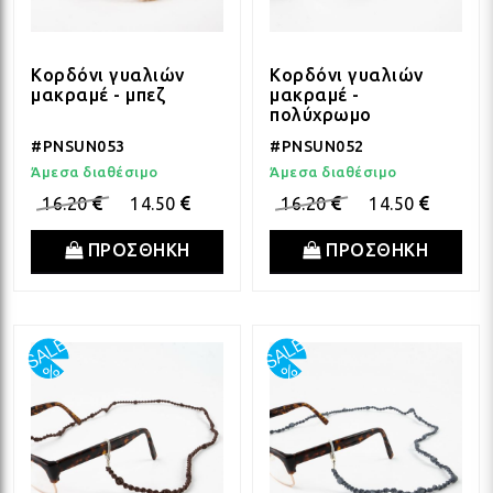
ΛΑΜ
Κορδόνι γυαλιών
Κορδόνι γυαλιών
μακραμέ - μπεζ
μακραμέ -
ΛΑΜ
πολύχρωμο
#PNSUN053
#PNSUN052
Άμεσα διαθέσιμο
Άμεσα διαθέσιμο
ΛΑΜ
16.20
14.50
16.20
14.50
ΠΡΟΣΘΗΚΗ
ΠΡΟΣΘΗΚΗ
ΛΑΜ
ΛΑΜ
ΛΑΜ