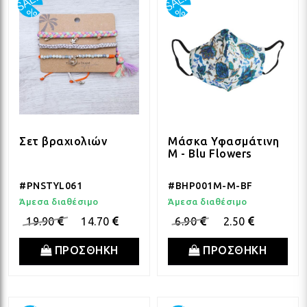
Σετ βραχιολιών
Μάσκα Υφασμάτινη
M - Blu Flowers
#PNSTYL061
#BHP001M-M-BF
Άμεσα διαθέσιμο
Άμεσα διαθέσιμο
19.90
14.70
6.90
2.50
ΠΡΟΣΘΗΚΗ
ΠΡΟΣΘΗΚΗ