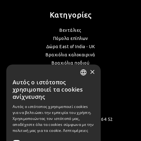
Κατηγορίες
Βεντάλιες
Πόμολα επίπλων
Δώρα East of India - UK
Βραχιόλια καλοκαιρινά
Βραχιόλια ποδιού
×
Δακτυλίδια
Όλα τα Καλοκαιρινά μας
Αυτός ο ιστότοπος
GREEK
χρησιμοποιεί τα cookies
ENGLISH
ανίχνευσης
Επικοινωνία
Αυτός ο ιστότοπος χρησιμοποιεί cookies
για να βελτιώσει την εμπειρία του χρήστη.
Χρησιμοποιώντας τον ιστότοπό μας,
Πολεμιστών 12, Αργυρούπολη 164 52
αποδέχεστε όλα τα cookies σύμφωνα με την
[email protected]
πολιτική μας για τα cookie.
Λεπτομέρειες
( +30 ) 2109935480