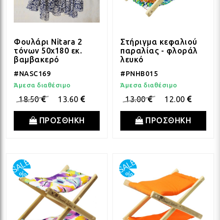
ΛΑΜ
Φουλάρι Nitara 2
Στήριγμα κεφαλιού
τόνων 50x180 εκ.
παραλίας - φλοράλ
βαμβακερό
λευκό
ΛΑΜ
#NASC169
#PNHB015
Άμεσα διαθέσιμο
Άμεσα διαθέσιμο
ΛΑΜ
18.50
13.60
13.00
12.00
ΠΡΟΣΘΗΚΗ
ΠΡΟΣΘΗΚΗ
ΛΑΜ
ΛΑΜ
ΛΑΜ