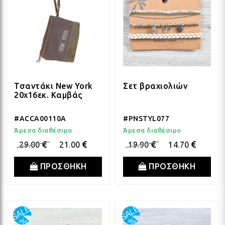
Τσαντάκι New York
Σετ βραχιολιών
20x16εκ. Καμβάς
#ACCA00110A
#PNSTYL077
Άμεσα διαθέσιμο
Άμεσα διαθέσιμο
29.00
21.00
19.90
14.70
ΠΡΟΣΘΗΚΗ
ΠΡΟΣΘΗΚΗ