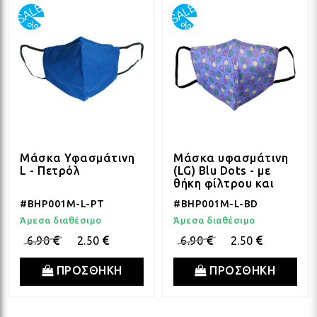
Μάσκα Υφασμάτινη
Μάσκα υφασμάτινη
L - Πετρόλ
(LG) Blu Dots - με
θήκη φίλτρου και
έλασμα
#BHP001M-L-PT
#BHP001M-L-BD
Άμεσα διαθέσιμο
Άμεσα διαθέσιμο
6.90
2.50
6.90
2.50
ΠΡΟΣΘΗΚΗ
ΠΡΟΣΘΗΚΗ